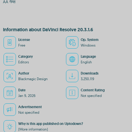
AA गेम्स
Information about DaVinci Resolve 20.3.1.6
License
Op. System
Free
Windows
Category
Language
Editors
English
Author
Downloads
Blackmagic Design
3,250,119
Date
Content Rating
Jan 9, 2026
Not specified
Advertisement
Not specified
Why is this app published on Uptodown?
(More information)