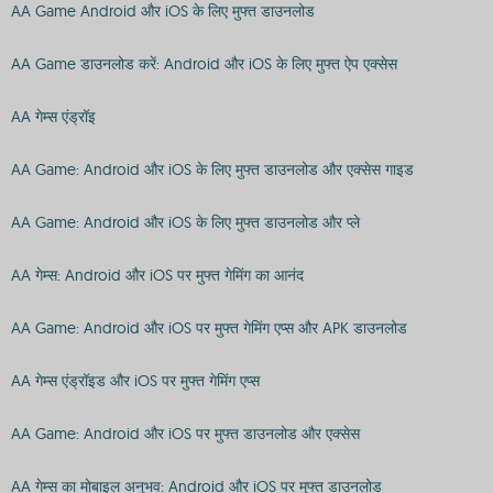
AA Game Android और iOS के लिए मुफ्त डाउनलोड
AA Game डाउनलोड करें: Android और iOS के लिए मुफ्त ऐप एक्सेस
AA गेम्स एंड्रॉइ
AA Game: Android और iOS के लिए मुफ्त डाउनलोड और एक्सेस गाइड
AA Game: Android और iOS के लिए मुफ्त डाउनलोड और प्ले
AA गेम्स: Android और iOS पर मुफ्त गेमिंग का आनंद
AA Game: Android और iOS पर मुफ्त गेमिंग एप्स और APK डाउनलोड
AA गेम्स एंड्रॉइड और iOS पर मुफ्त गेमिंग एप्स
AA Game: Android और iOS पर मुफ्त डाउनलोड और एक्सेस
AA गेम्स का मोबाइल अनुभव: Android और iOS पर मुफ्त डाउनलोड