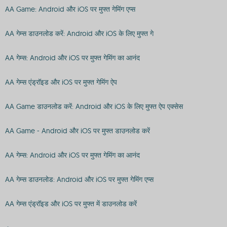
AA Game: Android और iOS पर मुफ्त गेमिंग एप्स
AA गेम्स डाउनलोड करें: Android और iOS के लिए मुफ्त गे
AA गेम्स: Android और iOS पर मुफ्त गेमिंग का आनंद
AA गेम्स एंड्रॉइड और iOS पर मुफ्त गेमिंग ऐप
AA Game डाउनलोड करें: Android और iOS के लिए मुफ्त ऐप एक्सेस
AA Game - Android और iOS पर मुफ्त डाउनलोड करें
AA गेम्स: Android और iOS पर मुफ्त गेमिंग का आनंद
AA गेम्स डाउनलोड: Android और iOS पर मुफ्त गेमिंग एप्स
AA गेम्स एंड्रॉइड और iOS पर मुफ्त में डाउनलोड करें