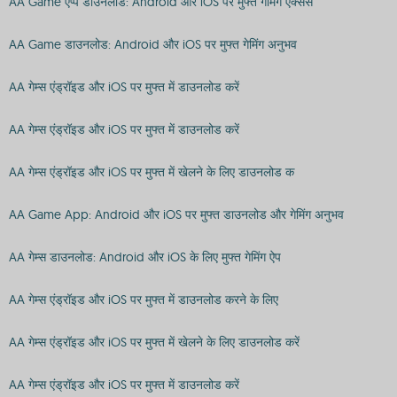
AA Game एप्प डाउनलोड: Android और iOS पर मुफ्त गेमिंग एक्सेस
AA Game डाउनलोड: Android और iOS पर मुफ्त गेमिंग अनुभव
AA गेम्स एंड्रॉइड और iOS पर मुफ्त में डाउनलोड करें
AA गेम्स एंड्रॉइड और iOS पर मुफ्त में डाउनलोड करें
AA गेम्स एंड्रॉइड और iOS पर मुफ्त में खेलने के लिए डाउनलोड क
AA Game App: Android और iOS पर मुफ्त डाउनलोड और गेमिंग अनुभव
AA गेम्स डाउनलोड: Android और iOS के लिए मुफ्त गेमिंग ऐप
AA गेम्स एंड्रॉइड और iOS पर मुफ्त में डाउनलोड करने के लिए
AA गेम्स एंड्रॉइड और iOS पर मुफ्त में खेलने के लिए डाउनलोड करें
AA गेम्स एंड्रॉइड और iOS पर मुफ्त में डाउनलोड करें