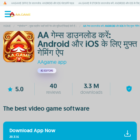
AAGAME OFFIC ऐप डाउनलोड: ANDROID और IOS प्लेटफ़ॉर्म गाइड
AA.GAME से STOR ऐप डाउनलोड करें: ANDROID और IOS के लिए 
HOME
/
**होमपेज** - मुख्य स्क्रीन जहाँ सभी गेम और सुविधाएँ दिखाई देती हैं।
/
AA गेम्स डाउनलोड करें: ANDROID और IOS के लिए मुफ्त गेमिंग
AA गेम्स डाउनलोड करें:
Android और iOS के लिए मुफ्त
गेमिंग ऐप
AAgame app
#2
EDITORS
40
3.3 M
5.0
reviews
downloads
The best video game software
Download App Now
20.3.1.6