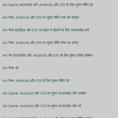
AA Game डाउनलोड करें: Android और iOS के लिए मुफ्त गेमिंग ऐप
AA गेम्स: Android और iOS पर मुफ्त गेमिंग एप्स का संग्रह
AA गेम्स एंड्रॉइड और iOS पर मुफ्त में खेलने के लिए डाउनलोड करें
AA गेम्स: Android और iOS पर मुफ्त गेमिंग ऐप्स का आनंद
AA गेम डाउनलोड करें: Android और iOS के लिए मुफ्त एपीके एक्सेस
AA गेम्स: मो
AA गेम्स: Android और iOS के लिए मुफ्त गेमिंग ऐप
AA Game: Android और iOS पर मुफ्त डाउनलोड और एक्सेस
AA Game: Android और iOS पर मुफ्त डाउनलोड और प्ले