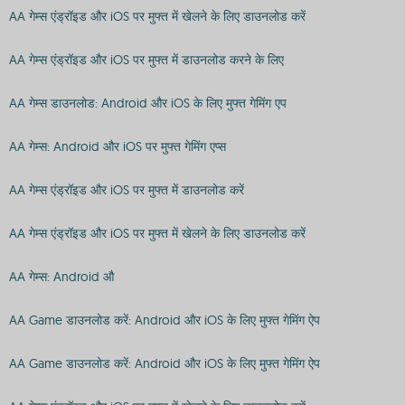
AA गेम्स एंड्रॉइड और iOS पर मुफ्त में खेलने के लिए डाउनलोड करें
AA गेम्स एंड्रॉइड और iOS पर मुफ्त में डाउनलोड करने के लिए
AA गेम्स डाउनलोड: Android और iOS के लिए मुफ्त गेमिंग एप
AA गेम्स: Android और iOS पर मुफ्त गेमिंग एप्स
AA गेम्स एंड्रॉइड और iOS पर मुफ्त में डाउनलोड करें
AA गेम्स एंड्रॉइड और iOS पर मुफ्त में खेलने के लिए डाउनलोड करें
AA गेम्स: Android औ
AA Game डाउनलोड करें: Android और iOS के लिए मुफ्त गेमिंग ऐप
AA Game डाउनलोड करें: Android और iOS के लिए मुफ्त गेमिंग ऐप