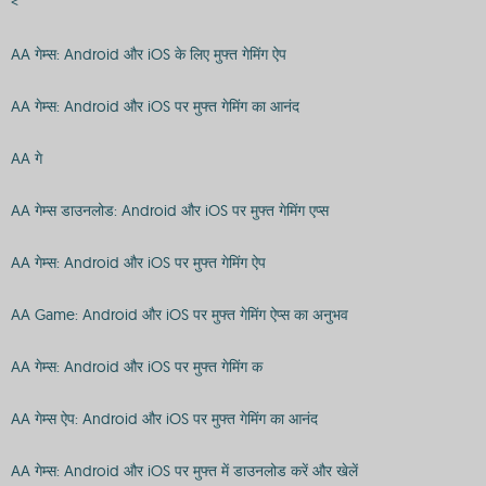
<
AA गेम्स: Android और iOS के लिए मुफ्त गेमिंग ऐप
AA गेम्स: Android और iOS पर मुफ्त गेमिंग का आनंद
AA गे
AA गेम्स डाउनलोड: Android और iOS पर मुफ्त गेमिंग एप्स
AA गेम्स: Android और iOS पर मुफ्त गेमिंग ऐप
AA Game: Android और iOS पर मुफ्त गेमिंग ऐप्स का अनुभव
AA गेम्स: Android और iOS पर मुफ्त गेमिंग क
AA गेम्स ऐप: Android और iOS पर मुफ्त गेमिंग का आनंद
AA गेम्स: Android और iOS पर मुफ्त में डाउनलोड करें और खेलें