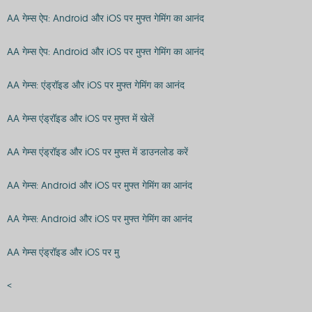
AA गेम्स ऐप: Android और iOS पर मुफ्त गेमिंग का आनंद
AA गेम्स ऐप: Android और iOS पर मुफ्त गेमिंग का आनंद
AA गेम्स: एंड्रॉइड और iOS पर मुफ्त गेमिंग का आनंद
AA गेम्स एंड्रॉइड और iOS पर मुफ्त में खेलें
AA गेम्स एंड्रॉइड और iOS पर मुफ्त में डाउनलोड करें
AA गेम्स: Android और iOS पर मुफ्त गेमिंग का आनंद
AA गेम्स: Android और iOS पर मुफ्त गेमिंग का आनंद
AA गेम्स एंड्रॉइड और iOS पर मु
<