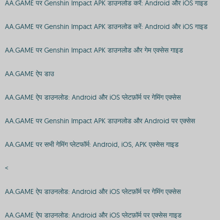
AA.GAME पर Genshin Impact APK डाउनलोड करें: Android और iOS गाइड
AA.GAME पर Genshin Impact APK डाउनलोड करें: Android और iOS गाइड
AA.GAME पर Genshin Impact APK डाउनलोड और गेम एक्सेस गाइड
AA.GAME ऐप डाउ
AA.GAME ऐप डाउनलोड: Android और iOS प्लेटफ़ॉर्म पर गेमिंग एक्सेस
AA.GAME पर Genshin Impact APK डाउनलोड और Android पर एक्सेस
AA.GAME पर सभी गेमिंग प्लेटफॉर्म: Android, iOS, APK एक्सेस गाइड
<
AA.GAME ऐप डाउनलोड: Android और iOS प्लेटफ़ॉर्म पर गेमिंग एक्सेस
AA.GAME ऐप डाउनलोड: Android और iOS प्लेटफ़ॉर्म पर एक्सेस गाइड