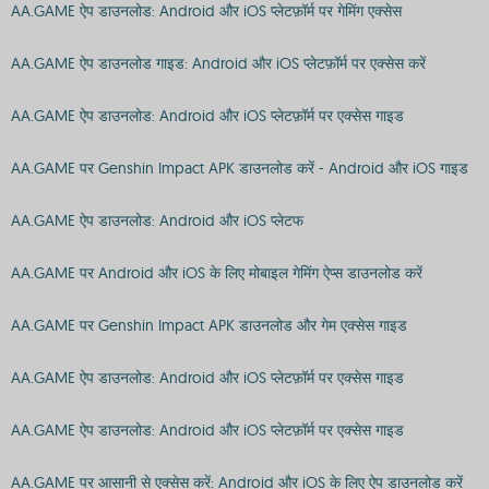
AA.GAME ऐप डाउनलोड: Android और iOS प्लेटफ़ॉर्म पर गेमिंग एक्सेस
AA.GAME ऐप डाउनलोड गाइड: Android और iOS प्लेटफ़ॉर्म पर एक्सेस करें
AA.GAME ऐप डाउनलोड: Android और iOS प्लेटफ़ॉर्म पर एक्सेस गाइड
AA.GAME पर Genshin Impact APK डाउनलोड करें - Android और iOS गाइड
AA.GAME ऐप डाउनलोड: Android और iOS प्लेटफ
AA.GAME पर Android और iOS के लिए मोबाइल गेमिंग ऐप्स डाउनलोड करें
AA.GAME पर Genshin Impact APK डाउनलोड और गेम एक्सेस गाइड
AA.GAME ऐप डाउनलोड: Android और iOS प्लेटफ़ॉर्म पर एक्सेस गाइड
AA.GAME ऐप डाउनलोड: Android और iOS प्लेटफ़ॉर्म पर एक्सेस गाइड
AA.GAME पर आसानी से एक्सेस करें: Android और iOS के लिए ऐप डाउनलोड करें