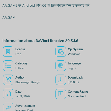
AA.GAME पर Android और iOS के लिए मोबाइल गेम्स डाउनलोड करें
AA.GAM
Information about DaVinci Resolve 20.3.1.6
License
Op. System
Free
Windows
Category
Language
Editors
English
Author
Downloads
Blackmagic Design
3,250,119
Date
Content Rating
Jan 9, 2026
Not specified
Advertisement
Not specified