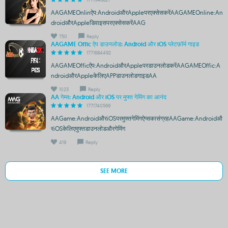
AAGAMEOnlinऐप:AndroidऔरAppleपरएक्सेसकरेंAAGAMEOnline:An
droidऔरAppleडिवाइसपरएक्सेसकरेंAAG
750
Reply
AAGAME Offic ऐप डाउनलोड: Android और iOS प्लेटफ़ॉर्म गाइड
1771684492
AAGAMEOfficऐप:AndroidऔरAppleपरडाउनलोडकरेंAAGAMEOffic:A
ndroidऔरAppleकेलिएAPPडाउनलोडगाइडAA
1023
Reply
AA गेम्स: Android और iOS पर मुफ्त गेमिंग का आनंद
1771740569
AAGame:AndroidऔरiOSपरमुफ्तगेमिंगऐप्सकासंग्रहAAGame:Androidऔ
रiOSकेलिएमुफ्तडाउनलोडऔरगेमिंग
419
Reply
SEE MORE