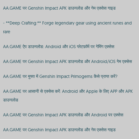
AA.GAME पर Genshin Impact APK डाउनलोड और गेम एक्सेस गाइड
- **Deep Crafting:** Forge legendary gear using ancient runes and
rare
AA.GAME ऐप डाउनलोड: Android और iOS प्लेटफ़ॉर्म पर गेमिंग एक्सेस
AA.GAME पर Genshin Impact APK डाउनलोड और Android/iOS गेम एक्सेस
AA.GAME पर मुफ्त में Genshin Impact Primogems कैसे प्राप्त करें?
AA.GAME पर आसानी से एक्सेस करें: Android और Apple के लिए APP और APK
डाउनलोड
AA.GAME पर Genshin Impact APK डाउनलोड और Android पर एक्सेस
AA.GAME पर Genshin Impact APK डाउनलोड और गेम एक्सेस गाइड