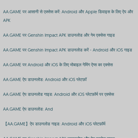
AA.GAME पर आसानी से एक्सेस करें: Android और Apple डिवाइस के लिए ऐप और
APK
AA.GAME पर Genshin Impact APK डाउनलोड और गेम एक्सेस गाइड
AA.GAME पर Genshin Impact APK डाउनलोड करें - Android और iOS गाइड
AA.GAME पर Android और iOS के लिए मोबाइल गेमिंग ऐप्स का एक्सेस
AA.GAME ऐप डाउनलोड: Android और iOS प्लेटफ़ॉ
AA.GAME ऐप डाउनलोड गाइड: Android और iOS प्लेटफ़ॉर्म पर एक्सेस
AA.GAME ऐप डाउनलोड: And
【AA.GAME】ऐप डाउनलोड गाइड: Android और iOS प्लेटफ़ॉर्म