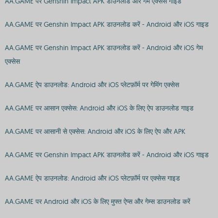
AA.GAME पर Genshin Impact APK डाउनलोड और गेम एक्सेस गाइड
AA.GAME पर Genshin Impact APK डाउनलोड करें - Android और iOS गाइड
AA.GAME पर Genshin Impact APK डाउनलोड करें - Android और iOS गेम
एक्सेस
AA.GAME ऐप डाउनलोड: Android और iOS प्लेटफ़ॉर्म पर गेमिंग एक्सेस
AA.GAME पर आसान एक्सेस: Android और iOS के लिए ऐप डाउनलोड गाइड
AA.GAME पर आसानी से एक्सेस: Android और iOS के लिए ऐप और APK
AA.GAME पर Genshin Impact APK डाउनलोड करें - Android और iOS गाइड
AA.GAME ऐप डाउनलोड: Android और iOS प्लेटफ़ॉर्म पर एक्सेस गाइड
AA.GAME पर Android और iOS के लिए मुफ्त ऐप्स और गेम्स डाउनलोड करें