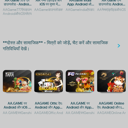
AA Game 777 ऐप
AA गेम्स एंड्रॉइड और
AAGame India
AA Game एप्प
डाउनलोड - Android
iOS पर मुफ्त में
App: Android और
डाउनलोड: Android
और iOS प्लेटफ़ॉर्म पर
डाउनलोड करने के लिए
iOS पर डाउनलोड करें
और iOS पर मुफ्त गेमिंग
AAGame777ऐपडाउनलोड-
AAGameडाउनलोडकरें:AndroidऔरiOSकेलिएमुफ्तगेमिंगऐपAAगेम्सडाउनलोड
AAGameIndiaऐपडाउनलोड:AndroidऔरiOSप्लेट
AAगेम्सएंड्रॉइडऔरiOS
एक्सेस
AndroidऔरiOSप्लेटफॉर्मगाइडAAGame777ऐपडाउनलोड:AndroidऔरiOSप्लेटफ़ॉर्मप
**दोस्त और सामाजिक** - मित्रों को जोड़ें, चैट करें और सामाजिक
गतिविधियाँ देखें।
AA.GAME पर
AAGAME Offic ऐप:
AA.GAME पर
AAGAME Online
Android और iOS के
Android और Apple
Android और Apple
ऐप: Android और iOS
लिए मोबाइल गेम्स
डाउनलोड गाइड
डिवाइस के लिए ऐप्स
पर डाउनलोड करें
AA.GAMEपरGenshinImpactAPKडाउनलोडकरें:AndroidऔरiOSगाइडAA.GAMEपरGenshinI
AAGAMEOffic:AndroidऔरiOSकेलिएऐपडाउनलोडगाइड
AA.GAMEपरGenshinImpactAPKडाउनलोडऔरप्
AAGAMEOnline:Andro
डाउनलोड करें
और APK फ़ाइलों का
एक्सेस