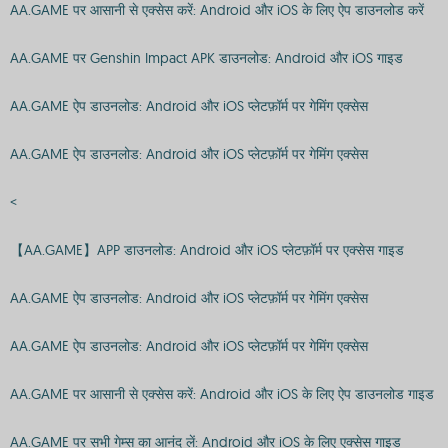
AA.GAME पर आसानी से एक्सेस करें: Android और iOS के लिए ऐप डाउनलोड करें
AA.GAME पर Genshin Impact APK डाउनलोड: Android और iOS गाइड
AA.GAME ऐप डाउनलोड: Android और iOS प्लेटफ़ॉर्म पर गेमिंग एक्सेस
AA.GAME ऐप डाउनलोड: Android और iOS प्लेटफ़ॉर्म पर गेमिंग एक्सेस
<
【AA.GAME】APP डाउनलोड: Android और iOS प्लेटफ़ॉर्म पर एक्सेस गाइड
AA.GAME ऐप डाउनलोड: Android और iOS प्लेटफ़ॉर्म पर गेमिंग एक्सेस
AA.GAME ऐप डाउनलोड: Android और iOS प्लेटफ़ॉर्म पर गेमिंग एक्सेस
AA.GAME पर आसानी से एक्सेस करें: Android और iOS के लिए ऐप डाउनलोड गाइड
AA.GAME पर सभी गेम्स का आनंद लें: Android और iOS के लिए एक्सेस गाइड