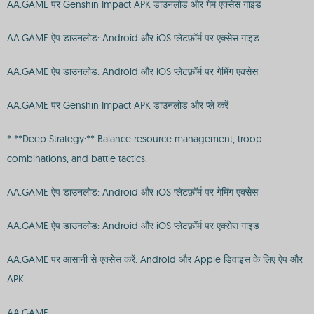
AA.GAME पर Genshin Impact APK डाउनलोड और गेम एक्सेस गाइड
AA.GAME ऐप डाउनलोड: Android और iOS प्लेटफ़ॉर्म पर एक्सेस गाइड
AA.GAME ऐप डाउनलोड: Android और iOS प्लेटफ़ॉर्म पर गेमिंग एक्सेस
AA.GAME पर Genshin Impact APK डाउनलोड और प्ले करें
* **Deep Strategy:** Balance resource management, troop
combinations, and battle tactics.
AA.GAME ऐप डाउनलोड: Android और iOS प्लेटफ़ॉर्म पर गेमिंग एक्सेस
AA.GAME ऐप डाउनलोड: Android और iOS प्लेटफ़ॉर्म पर एक्सेस गाइड
AA.GAME पर आसानी से एक्सेस करें: Android और Apple डिवाइस के लिए ऐप और
APK
AA.GAME