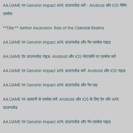
AA.GAME पर Genshin Impact APK डाउनलोड करें - Android और iOS गेमिंग
एक्सेस
**Title:** Aether Ascension: Rise of the Celestial Realms
AA.GAME पर Genshin Impact APK डाउनलोड और गेम एक्सेस गाइड
AA.GAME ऐप डाउनलोड गाइड: Android और iOS प्लेटफ़ॉर्म पर एक्सेस करें
AA.GAME पर Genshin Impact APK डाउनलोड करें: Android और iOS गाइड
AA.GAME पर Genshin Impact APK डाउनलोड और गेम एक्
AA.GAME पर आसानी से एक्सेस करें: Android और iOS के लिए ऐप और APK
डाउनलोड
AA.GAME पर Genshin Impact APK डाउनलोड और गेम एक्सेस गाइड