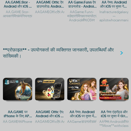
AA.GAME:Stor -
AAGAME Offic ऐप
AA Game:Funn ऐप
AA गेम्स: Android
Android और iOS के
डाउनलोड: Android
डाउनलोड - Android
और iOS पर मुफ्त गेमिंग
लिए मुफ्त गेम डाउनलोड
और iOS प्लेटफ़ॉर्म
और iOS पर मज़ेदार
एप्स
AA.GAME:Stor-
AAGAMEOfficऐप:AndroidऔरAppleपरमुफ्तडाउनलोडAAGAMEOffic
AAGame:Funn-
Inafracturedgalaxy
प्लेटफ़ॉर्म
गाइड
गेमिंग
आपकागेमिंगकंपेनियनएपAA.GAMEपरStorगेमडाउनलोडऔरप्लेकरें:AndroidऔरiOSगाइडAA.GA
मज़ेदारगेमिंगकानयाप्लेटफ़ॉर्म,AndroidऔरiOS
—
AndroidऔरiOSपर
apilotwhocanmanipu
**प्रोफ़ाइल** - उपयोगकर्ता की व्यक्तिगत जानकारी, उपलब्धियाँ और
सांख्यिकी।
AA.GAME पर
AAGAME Offic ऐप:
AA गेम्स: Android
AA गेम्स एंड्रॉइड और
iPhone के लिए APK
Android और iOS पर
और iOS पर मुफ्त में
iOS पर मुफ्त में खेलने
डाउनलोड और गेम
मुफ्त डाउनलोड
डाउनलोड करें और खेलें
के लिए डाउनलोड करें
AA.GAMEपरiPhoneकेलिएAPKडाउनलोडऔरइंस्टॉलगाइडAA.GAMEपरiPhoneकेलिएAPKडाउनलोड
AAGAMEOfficऐप:AndroidऔरiOSपरमुफ्तडाउनलोडAAGAMEOfficऐ
AAGameडाउनलोडकरें:AndroidऔरiOSकेलिएमुफ
AAगेम्स:AndroidऔरiOSप
एक्सेस गाइड
**Move**withclassic