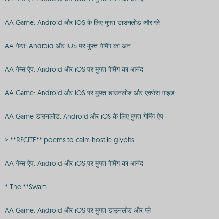
AA Game: Android और iOS के लिए मुफ्त डाउनलोड और प्ले
AA गेम्स: Android और iOS पर मुफ्त गेमिंग का अन
AA गेम्स ऐप: Android और iOS पर मुफ्त गेमिंग का आनंद
AA Game: Android और iOS पर मुफ्त डाउनलोड और एक्सेस गाइड
AA Game डाउनलोड: Android और iOS के लिए मुफ्त गेमिंग ऐप
> **RECITE** poems to calm hostile glyphs.
AA गेम्स ऐप: Android और iOS पर मुफ्त गेमिंग का आनंद
* The **Swam
AA Game: Android और iOS पर मुफ्त डाउनलोड और प्ले