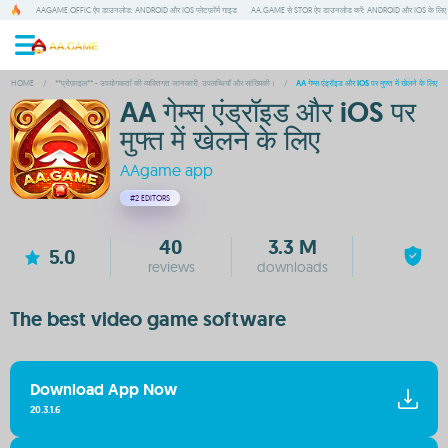
AAGAME OFFIC ऐप डाउनलोड: ANDROID और IOS प्लेटफ़ॉर्म गाइड
AA.GAME से STOR ऐप डाउनलोड करें: ANDROID और IOS के लिए 
HOME
/
**प्रोफ़ाइल** - उपयोगकर्ता की व्यक्तिगत जानकारी, उपलब्धियाँ और सांख्यिकी।
/
AA गेम्स एंड्रॉइड और IOS पर मुफ्त में खेलने के लिए
AA गेम्स एंड्रॉइड और iOS पर
मुफ्त में खेलने के लिए
AAgame app
#2
EDITORS
40
3.3 M
5.0
reviews
downloads
The best video game software
Download App Now
20.3.1.6