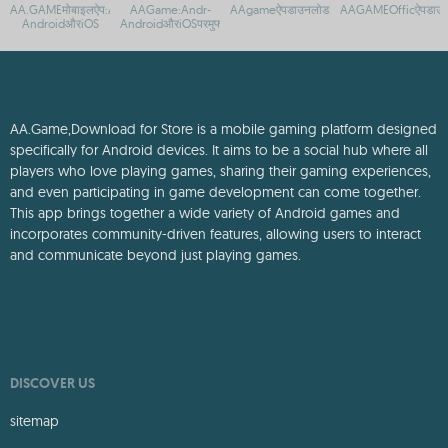
APK डाउनलोड करें -
और प्ले
और iOS प्लेटफ़ॉर्म पर
पर डाउनलोड करें
AA.GAMEमोबाइलऐप:AndroidऔरiOSपरआसानएक्सेसAA.GAME:Mobiपरमोबाइलगेमिंगकाआनंदलें-
AAGame:Andr-
AAgameऐपडाउनलोड:AndroidऔरiOSप्लेटफ़ॉर्म
AAGAMEOfficऐपडाउनल
Android और iOS
गेमिंग एक्सेस
AndroidऔरiOS
AndroidऔरiOSपरमुफ्तडाउनलोडAAGame:AndroidऔरiOSपरडाउनलो
गाइड
AA.Game,Download for Store is a mobile gaming platform designed
specifically for Android devices. It aims to be a social hub where all
players who love playing games, sharing their gaming experiences,
and even participating in game development can come together.
This app brings together a wide variety of Android games and
incorporates community-driven features, allowing users to interact
and communicate beyond just playing games.
DISCOVER US