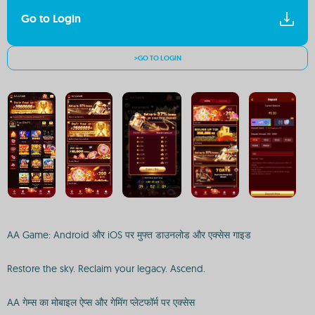
Go to Login
>GO TO LOGIN
AA Game: Android और iOS पर मुफ्त डाउनलोड और एक्सेस गाइड
Restore the sky. Reclaim your legacy. Ascend.
AA गेम्स का मोबाइल ऐप्स और गेमिंग प्लेटफॉर्म पर एक्सेस