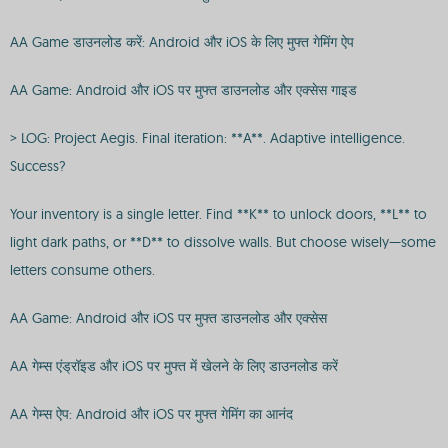
AA Game डाउनलोड करें: Android और iOS के लिए मुफ्त गेमिंग ऐप
AA Game: Android और iOS पर मुफ्त डाउनलोड और एक्सेस गाइड
> LOG: Project Aegis. Final iteration: **A**. Adaptive intelligence.
Success?
Your inventory is a single letter. Find **K** to unlock doors, **L** to
light dark paths, or **D** to dissolve walls. But choose wisely—some
letters consume others.
AA Game: Android और iOS पर मुफ्त डाउनलोड और एक्सेस
AA गेम्स एंड्रॉइड और iOS पर मुफ्त में खेलने के लिए डाउनलोड करें
AA गेम्स ऐप: Android और iOS पर मुफ्त गेमिंग का आनंद