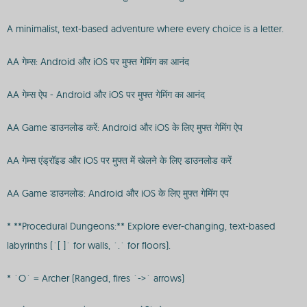
A minimalist, text-based adventure where every choice is a letter.
AA गेम्स: Android और iOS पर मुफ्त गेमिंग का आनंद
AA गेम्स ऐप - Android और iOS पर मुफ्त गेमिंग का आनंद
AA Game डाउनलोड करें: Android और iOS के लिए मुफ्त गेमिंग ऐप
AA गेम्स एंड्रॉइड और iOS पर मुफ्त में खेलने के लिए डाउनलोड करें
AA Game डाउनलोड: Android और iOS के लिए मुफ्त गेमिंग एप
* **Procedural Dungeons:** Explore ever-changing, text-based
labyrinths (`[ ]` for walls, `.` for floors).
* `O` = Archer (Ranged, fires `->` arrows)