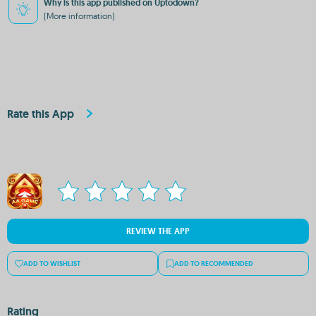
Why is this app published on Uptodown?
(More information)
Rate this App
REVIEW THE APP
ADD TO WISHLIST
ADD TO RECOMMENDED
Rating