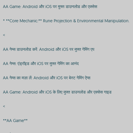
AA Game: Android और iOS पर मुफ्त डाउनलोड और एक्सेस
* **Core Mechanic:** Rune Projection & Environmental Manipulation.
<
AA गेम्स डाउनलोड करें: Android और iOS पर मुफ्त गेमिंग एप
AA गेम्स: एंड्रॉइड और iOS पर मुफ्त गेमिंग का आनंद
AA गेम्स का मज़ा लें: Android और iOS पर बेस्ट गेमिंग ऐप्स
AA Game: Android और iOS के लिए मुफ्त डाउनलोड और एक्सेस गाइड
<
**AA Game**