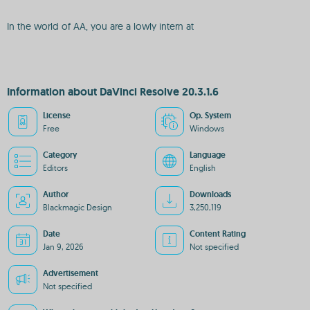
In the world of AA, you are a lowly intern at
Information about DaVinci Resolve 20.3.1.6
License
Op. System
Free
Windows
Category
Language
Editors
English
Author
Downloads
Blackmagic Design
3,250,119
Date
Content Rating
Jan 9, 2026
Not specified
Advertisement
Not specified