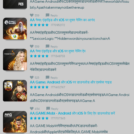
AAGame:AndroidऔरiOSकेलिएमुफ्तडाउनलोडऔरप्लेTheworldshiftssu
btly.Apathtakenmaynotbethereup
559
Reply
AA गेम्स: एंड्रॉइड और iOS पर मुफ्त गेमिंग का आनंद
1770952172
AAगेम्सएंड्रॉइडऔरiOSपरमुफ्तमेंडाउनलोडकरें-
**LexiconLogic:**HiddenwordsinyouractionchainA
559
Reply
AA गेम्स एंड्रॉइड और iOS पर मुफ्त गेमिंग ऐप
1771348733
AAगेम्सएंड्रॉइडऔरiOSपरमुफ्तगेमिंगअनुभवAAगेम्सएंड्रॉइडऔरiOSपरमुफ्तमेंखेल
नेकेलिएडाउनलोडकरे
525
Reply
AA Game: Android और iOS पर डाउनलोड और एक्सेस गाइड
1771402747
AAGame:AndroidऔरiOSपरडाउनलोडऔरएक्सेसगाइडAAGame:Androi
dऔरiOSपरडाउनलोडऔरएक्सेसगाइडAAGame:A
454
Reply
AA.GAME:Mobi - Android और iOS के लिए ऐप डाउनलोड करें
1771707345
AA.GAME:Mobiपरगेमिंगएप्सऔरAPKडाउनलोडकरें-
AndroidऔरAppleप्लेटफ़ॉर्मकेलिएAA.GAME:Mobiपरमोब