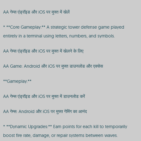
AA गेम्स एंड्रॉइड और iOS पर मुफ्त में खेलें
* **Core Gameplay:** A strategic tower defense game played
entirely in a terminal using letters, numbers, and symbols.
AA गेम्स एंड्रॉइड और iOS पर मुफ्त में खेलने के लिए
AA Game: Android और iOS पर मुफ्त डाउनलोड और एक्सेस
**Gameplay:**
AA गेम्स एंड्रॉइड और iOS पर मुफ्त में डाउनलोड करें
AA गेम्स: Android और iOS पर मुफ्त गेमिंग का आनंद
* **Dynamic Upgrades:** Earn points for each kill to temporarily
boost fire rate, damage, or repair systems between waves.