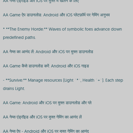
AA गेम्स एंड्रॉइड और iOS पर मुफ्त में खेलने के लिए
AA Game ऐप डाउनलोड: Android और iOS प्लेटफ़ॉर्म पर गेमिंग अनुभव
* **The Enemy Horde:** Waves of symbolic foes advance down
predefined paths.
AA गेम्स का आनंद लें: Android और iOS पर मुफ्त डाउनलोड
AA Game कैसे डाउनलोड करें: Android और iOS गाइड
- **Survive:** Manage resources (Light `*`, Health `+`). Each step
drains Light.
AA Game: Android और iOS पर मुफ्त डाउनलोड और प्ले
AA गेम्स एंड्रॉइड और iOS पर मुफ्त गेमिंग का आनंद लें
AA गेम्स ऐप - Android और iOS पर मुफ्त गेमिंग का आनंद