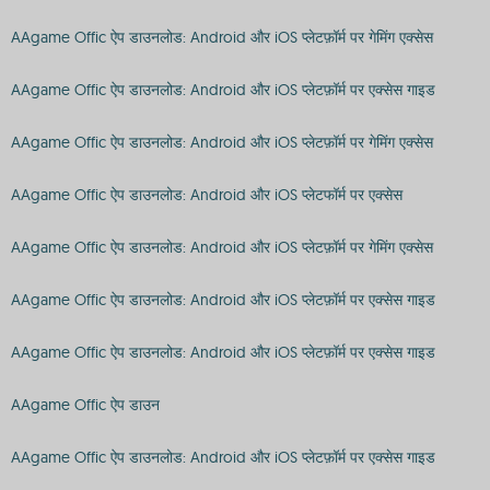
AAgame Offic ऐप डाउनलोड: Android और iOS प्लेटफ़ॉर्म पर गेमिंग एक्सेस
AAgame Offic ऐप डाउनलोड: Android और iOS प्लेटफ़ॉर्म पर एक्सेस गाइड
AAgame Offic ऐप डाउनलोड: Android और iOS प्लेटफ़ॉर्म पर गेमिंग एक्सेस
AAgame Offic ऐप डाउनलोड: Android और iOS प्लेटफॉर्म पर एक्सेस
AAgame Offic ऐप डाउनलोड: Android और iOS प्लेटफ़ॉर्म पर गेमिंग एक्सेस
AAgame Offic ऐप डाउनलोड: Android और iOS प्लेटफ़ॉर्म पर एक्सेस गाइड
AAgame Offic ऐप डाउनलोड: Android और iOS प्लेटफ़ॉर्म पर एक्सेस गाइड
AAgame Offic ऐप डाउन
AAgame Offic ऐप डाउनलोड: Android और iOS प्लेटफ़ॉर्म पर एक्सेस गाइड