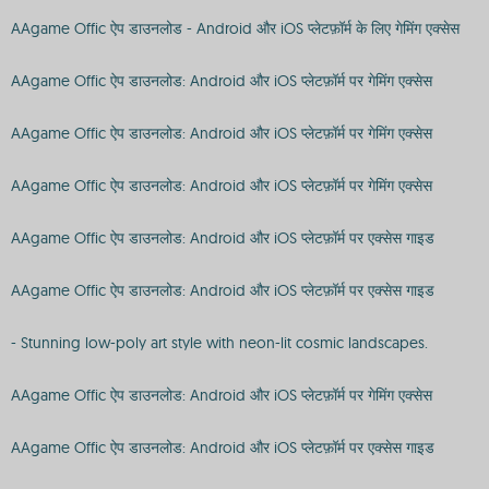
AAgame Offic ऐप डाउनलोड - Android और iOS प्लेटफ़ॉर्म के लिए गेमिंग एक्सेस
AAgame Offic ऐप डाउनलोड: Android और iOS प्लेटफ़ॉर्म पर गेमिंग एक्सेस
AAgame Offic ऐप डाउनलोड: Android और iOS प्लेटफ़ॉर्म पर गेमिंग एक्सेस
AAgame Offic ऐप डाउनलोड: Android और iOS प्लेटफ़ॉर्म पर गेमिंग एक्सेस
AAgame Offic ऐप डाउनलोड: Android और iOS प्लेटफ़ॉर्म पर एक्सेस गाइड
AAgame Offic ऐप डाउनलोड: Android और iOS प्लेटफ़ॉर्म पर एक्सेस गाइड
- Stunning low-poly art style with neon-lit cosmic landscapes.
AAgame Offic ऐप डाउनलोड: Android और iOS प्लेटफ़ॉर्म पर गेमिंग एक्सेस
AAgame Offic ऐप डाउनलोड: Android और iOS प्लेटफ़ॉर्म पर एक्सेस गाइड