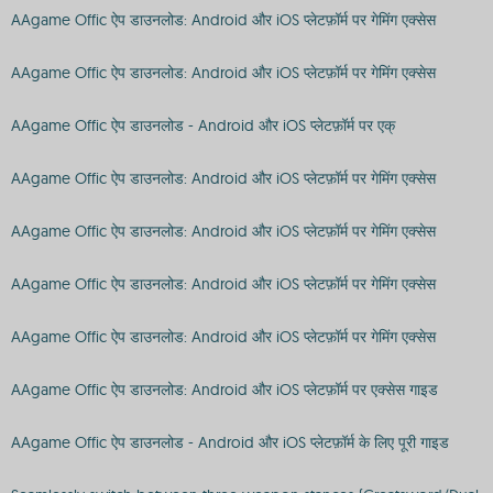
AAgame Offic ऐप डाउनलोड: Android और iOS प्लेटफ़ॉर्म पर गेमिंग एक्सेस
AAgame Offic ऐप डाउनलोड: Android और iOS प्लेटफ़ॉर्म पर गेमिंग एक्सेस
AAgame Offic ऐप डाउनलोड - Android और iOS प्लेटफ़ॉर्म पर एक्
AAgame Offic ऐप डाउनलोड: Android और iOS प्लेटफ़ॉर्म पर गेमिंग एक्सेस
AAgame Offic ऐप डाउनलोड: Android और iOS प्लेटफ़ॉर्म पर गेमिंग एक्सेस
AAgame Offic ऐप डाउनलोड: Android और iOS प्लेटफ़ॉर्म पर गेमिंग एक्सेस
AAgame Offic ऐप डाउनलोड: Android और iOS प्लेटफ़ॉर्म पर गेमिंग एक्सेस
AAgame Offic ऐप डाउनलोड: Android और iOS प्लेटफ़ॉर्म पर एक्सेस गाइड
AAgame Offic ऐप डाउनलोड - Android और iOS प्लेटफ़ॉर्म के लिए पूरी गाइड