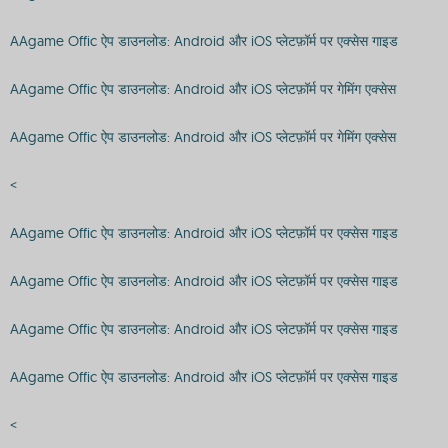
AAgame Offic ऐप डाउनलोड: Android और iOS प्लेटफ़ॉर्म पर एक्सेस गाइड
AAgame Offic ऐप डाउनलोड: Android और iOS प्लेटफ़ॉर्म पर गेमिंग एक्सेस
AAgame Offic ऐप डाउनलोड: Android और iOS प्लेटफ़ॉर्म पर गेमिंग एक्सेस
<
AAgame Offic ऐप डाउनलोड: Android और iOS प्लेटफ़ॉर्म पर एक्सेस गाइड
AAgame Offic ऐप डाउनलोड: Android और iOS प्लेटफ़ॉर्म पर एक्सेस गाइड
AAgame Offic ऐप डाउनलोड: Android और iOS प्लेटफ़ॉर्म पर एक्सेस गाइड
AAgame Offic ऐप डाउनलोड: Android और iOS प्लेटफ़ॉर्म पर एक्सेस गाइड
<