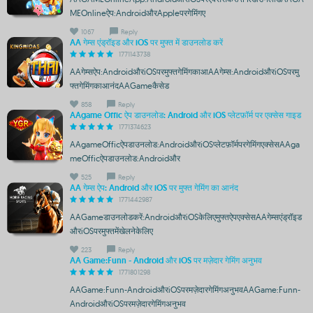
MEOnlineऐप:AndroidऔरAppleपरगेमिंगए
1067
Reply
AA गेम्स एंड्रॉइड और iOS पर मुफ्त में डाउनलोड करें
1771143738
AAगेम्सऐप:AndroidऔरiOSपरमुफ्तगेमिंगकाआAAगेम्स:AndroidऔरiOSपरमु
फ्तगेमिंगकाआनंदAAGameकैसेड
858
Reply
AAgame Offic ऐप डाउनलोड: Android और iOS प्लेटफ़ॉर्म पर एक्सेस गाइड
1771374623
AAgameOfficऐपडाउनलोड:AndroidऔरiOSप्लेटफ़ॉर्मपरगेमिंगएक्सेसAAga
meOfficऐपडाउनलोड:Androidऔर
525
Reply
AA गेम्स ऐप: Android और iOS पर मुफ्त गेमिंग का आनंद
1771442987
AAGameडाउनलोडकरें:AndroidऔरiOSकेलिएमुफ्तऐपएक्सेसAAगेम्सएंड्रॉइड
औरiOSपरमुफ्तमेंखेलनेकेलिए
223
Reply
AA Game:Funn - Android और iOS पर मज़ेदार गेमिंग अनुभव
1771801298
AAGame:Funn-AndroidऔरiOSपरमज़ेदारगेमिंगअनुभवAAGame:Funn-
AndroidऔरiOSपरमज़ेदारगेमिंगअनुभव