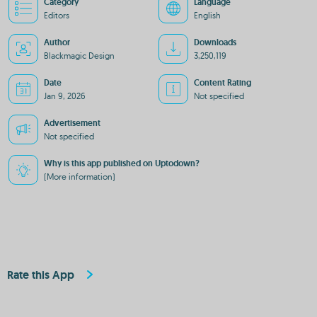
Category
Language
Editors
English
Author
Downloads
Blackmagic Design
3,250,119
Date
Content Rating
Jan 9, 2026
Not specified
Advertisement
Not specified
Why is this app published on Uptodown?
(More information)
Rate this App