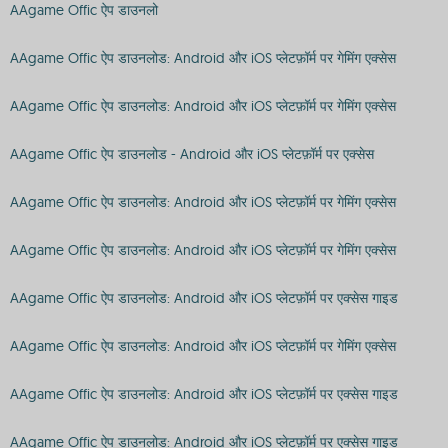
AAgame Offic ऐप डाउनलो
AAgame Offic ऐप डाउनलोड: Android और iOS प्लेटफ़ॉर्म पर गेमिंग एक्सेस
AAgame Offic ऐप डाउनलोड: Android और iOS प्लेटफ़ॉर्म पर गेमिंग एक्सेस
AAgame Offic ऐप डाउनलोड - Android और iOS प्लेटफ़ॉर्म पर एक्सेस
AAgame Offic ऐप डाउनलोड: Android और iOS प्लेटफ़ॉर्म पर गेमिंग एक्सेस
AAgame Offic ऐप डाउनलोड: Android और iOS प्लेटफ़ॉर्म पर गेमिंग एक्सेस
AAgame Offic ऐप डाउनलोड: Android और iOS प्लेटफ़ॉर्म पर एक्सेस गाइड
AAgame Offic ऐप डाउनलोड: Android और iOS प्लेटफ़ॉर्म पर गेमिंग एक्सेस
AAgame Offic ऐप डाउनलोड: Android और iOS प्लेटफ़ॉर्म पर एक्सेस गाइड
AAgame Offic ऐप डाउनलोड: Android और iOS प्लेटफ़ॉर्म पर एक्सेस गाइड