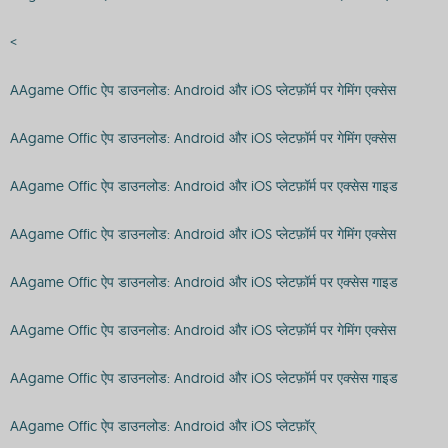
<
AAgame Offic ऐप डाउनलोड: Android और iOS प्लेटफ़ॉर्म पर गेमिंग एक्सेस
AAgame Offic ऐप डाउनलोड: Android और iOS प्लेटफ़ॉर्म पर गेमिंग एक्सेस
AAgame Offic ऐप डाउनलोड: Android और iOS प्लेटफ़ॉर्म पर एक्सेस गाइड
AAgame Offic ऐप डाउनलोड: Android और iOS प्लेटफ़ॉर्म पर गेमिंग एक्सेस
AAgame Offic ऐप डाउनलोड: Android और iOS प्लेटफ़ॉर्म पर एक्सेस गाइड
AAgame Offic ऐप डाउनलोड: Android और iOS प्लेटफ़ॉर्म पर गेमिंग एक्सेस
AAgame Offic ऐप डाउनलोड: Android और iOS प्लेटफ़ॉर्म पर एक्सेस गाइड
AAgame Offic ऐप डाउनलोड: Android और iOS प्लेटफ़ॉर्