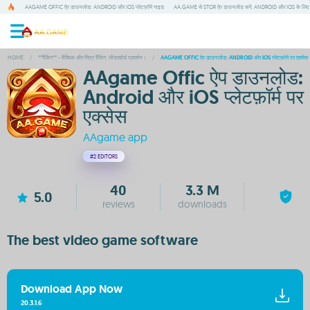
AAGAME OFFIC ऐप डाउनलोड: ANDROID और IOS प्लेटफ़ॉर्म गाइड
AA.GAME से STOR ऐप डाउनलोड करें: ANDROID और IOS के लिए 
HOME
/
**रैंकिंग** - वैश्विक और मित्र रैंकिंग, लीडरबोर्ड प्रदर्शन।
/
AAGAME OFFIC ऐप डाउनलोड: ANDROID और IOS प्लेटफ़ॉर्म पर एक्सेस
AAgame Offic ऐप डाउनलोड:
Android और iOS प्लेटफ़ॉर्म पर
एक्सेस
AAgame app
#2
EDITORS
40
3.3 M
5.0
reviews
downloads
The best video game software
Download App Now
20.3.1.6