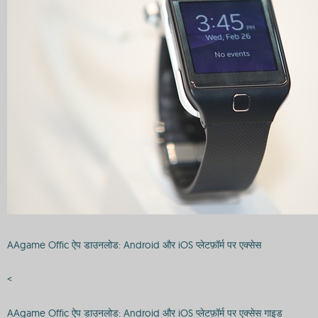
AAgame Offic ऐप डाउनलोड: Android और iOS प्लेटफ़ॉर्म पर एक्सेस
<
AAgame Offic ऐप डाउनलोड: Android और iOS प्लेटफ़ॉर्म पर एक्सेस गाइड