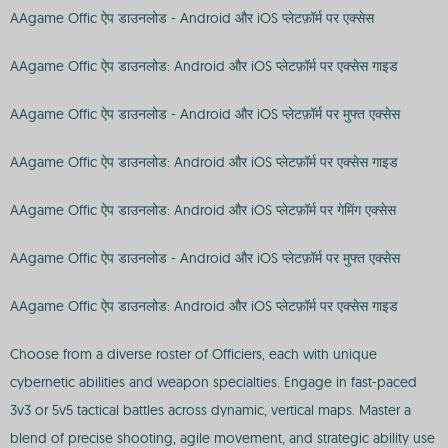
AAgame Offic ऐप डाउनलोड - Android और iOS प्लेटफ़ॉर्म पर एक्सेस
AAgame Offic ऐप डाउनलोड: Android और iOS प्लेटफ़ॉर्म पर एक्सेस गाइड
AAgame Offic ऐप डाउनलोड - Android और iOS प्लेटफ़ॉर्म पर मुफ्त एक्सेस
AAgame Offic ऐप डाउनलोड: Android और iOS प्लेटफ़ॉर्म पर एक्सेस गाइड
AAgame Offic ऐप डाउनलोड: Android और iOS प्लेटफ़ॉर्म पर गेमिंग एक्सेस
AAgame Offic ऐप डाउनलोड - Android और iOS प्लेटफ़ॉर्म पर मुफ्त एक्सेस
AAgame Offic ऐप डाउनलोड: Android और iOS प्लेटफ़ॉर्म पर एक्सेस गाइड
Choose from a diverse roster of Officiers, each with unique
cybernetic abilities and weapon specialties. Engage in fast-paced
3v3 or 5v5 tactical battles across dynamic, vertical maps. Master a
blend of precise shooting, agile movement, and strategic ability use