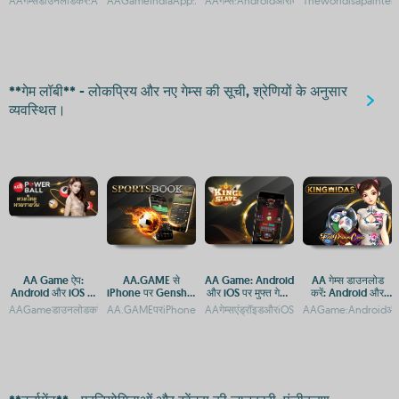
AAगेम्सडाउनलोडकरें:AndroidऔरiOSकेलिएमुफ्तगेमिंगऐपAAGame:AndroidऔरiOSकेलिएमुफ्तडा
AAGameIndiaApp:AndroidऔरiOSपरडाउनलोडकरेंAAGameIndiaAp
AAगेम्स:AndroidऔरiOSपरमुफ्तगेमिंगकाआनंदAAग
Theworldisapainter
एक्सेस
ऐप
**गेम लॉबी** - लोकप्रिय और नए गेम्स की सूची, श्रेणियों के अनुसार
व्यवस्थित।
AA Game ऐप:
AA.GAME से
AA Game: Android
AA गेम्स डाउनलोड
Android और iOS पर
iPhone पर Genshin
और iOS पर मुफ्त गेमिंग
करें: Android और
मुफ्त गेमिंग अनुभव
Impact APK
एप्स
iOS के लिए मुफ्त गेमिंग
AAGameडाउनलोडकरें:AndroidऔरiOSकेलिएमुफ्तगेमिंगऐपAAGameडाउनलोडकरें:AndroidऔरiOS
AA.GAMEपरiPhoneकेलिएAndroidऐप्सकैसेडाउनलोडकरेंAA.GAMEस
AAगेम्सएंड्रॉइडऔरiOSपरमुफ्तगेमिंगकाआनंदAA
AAGame:AndroidऔरiO
डाउनलोड कैसे करें
ऐप