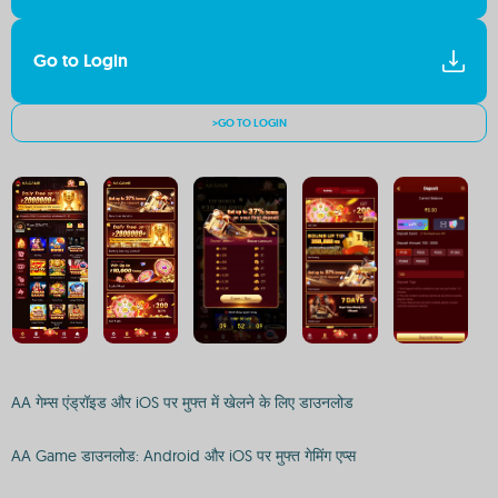
Go to Login
>GO TO LOGIN
AA गेम्स एंड्रॉइड और iOS पर मुफ्त में खेलने के लिए डाउनलोड
AA Game डाउनलोड: Android और iOS पर मुफ्त गेमिंग एप्स