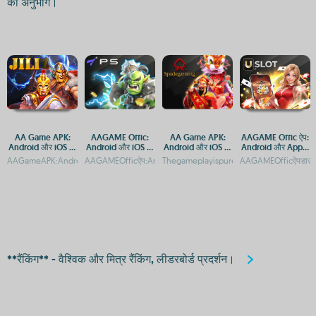
का अनुभाग।
AA Game APK:
AAGAME Offic:
AA Game APK:
AAGAME Offic ऐप:
Android और iOS पर
Android और iOS पर
Android और iOS पर
Android और Apple
डाउनलोड करें
मुफ्त डाउनलोड
डाउनलोड करें
पर डाउनलोड करें
AAGameAPK:AndroidऔरiOSपरडाउनलोडऔरएक्सेसगाइडAAGame:AndroidAPKडाउनलोडऔर
AAGAMEOfficऐप:AndroidऔरiOSपरडाउनलोडकरेंAAGAMEOffic:And
Thegameplayispureanddemanding.Asingle
AAGAMEOfficऐपडाउनल
**रैंकिंग** - वैश्विक और मित्र रैंकिंग, लीडरबोर्ड प्रदर्शन।