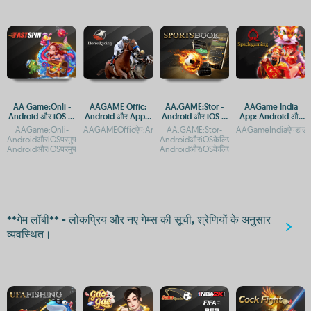
AA Game:Onli -
AAGAME Offic:
AA.GAME:Stor -
AAGame India
Android और iOS पर
Android और Apple
Android और iOS के
App: Android और
मुफ्त गेमिंग एप
के लिए ऐप डाउनलोड
लिए मुफ्त गेम डाउनलोड
iOS पर डाउनलोड करें
AAGame:Onli-
AAGAMEOfficऐप:AndroidऔरiOSपरडाउनलोडगाइडAAGAMEOfficऐप:
AA.GAME:Stor-
AAGameIndiaऐपडाउनल
गाइड
AndroidऔरiOSपरमुफ्तडाउनलोडAAGame:Onli-
AndroidऔरiOSकेलिएमुफ्तगेमडाउनलोडप्लेटफ़ॉर
AndroidऔरiOSपरमुफ्तगेमिंगएपAAGame:Onli
AndroidऔरiOSकेलिएमु
**गेम लॉबी** - लोकप्रिय और नए गेम्स की सूची, श्रेणियों के अनुसार
व्यवस्थित।