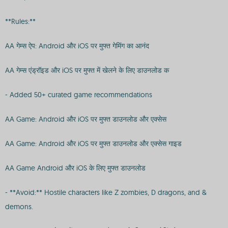
**Rules:**
AA गेम्स ऐप: Android और iOS पर मुफ्त गेमिंग का आनंद
AA गेम्स एंड्रॉइड और iOS पर मुफ्त में खेलने के लिए डाउनलोड क
- Added 50+ curated game recommendations
AA Game: Android और iOS पर मुफ्त डाउनलोड और एक्सेस
AA Game: Android और iOS पर मुफ्त डाउनलोड और एक्सेस गाइड
AA Game Android और iOS के लिए मुफ्त डाउनलोड
- **Avoid:** Hostile characters like Z zombies, D dragons, and &
demons.