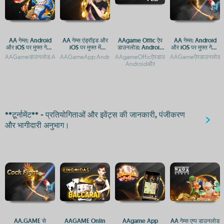
AA गेम्स: Android
AA गेम्स एंड्रॉइड और
AAgame Offic ऐप
AA गेम्स: Android
और iOS पर मुफ्त गेमिंग
iOS पर मुफ्त में
डाउनलोड: Android
और iOS पर मुफ्त गेमिंग
एप्स
डाउनलोड करें
और iOS प्लेटफ़ॉर्म पर
का आनंद
AAGameडाउनलोड:AndroidऔरiOSकेलिएमुफ्तगेमिंगएपAAGameडाउनलोडकरें:AndroidऔरiOSकेलि
AAGameApp:AndroidऔरiOSपरमुफ्तगेमिंगकाआनंदAAGameडाउनलोडकरें
AAgameOfficऐपडाउनलोड:AndroidऔरiOSप्लेटफ़
AAGameऐपडाउनलोड:Andro
गेमिंग एक्सेस
Androidऔर
**टूर्नामेंट** - प्रतियोगिताओं और इवेंट्स की जानकारी, पंजीकरण
और भागीदारी अनुभाग।
AA.GAME से
AAGAME Onlin
AAgame App
AA गेम्स एप्प डाउनलोड