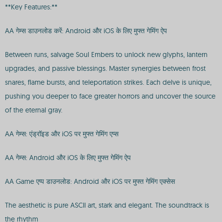
**Key Features:**
AA गेम्स डाउनलोड करें: Android और iOS के लिए मुफ्त गेमिंग ऐप
Between runs, salvage Soul Embers to unlock new glyphs, lantern
upgrades, and passive blessings. Master synergies between frost
snares, flame bursts, and teleportation strikes. Each delve is unique,
pushing you deeper to face greater horrors and uncover the source
of the eternal gray.
AA गेम्स: एंड्रॉइड और iOS पर मुफ्त गेमिंग एप्स
AA गेम्स: Android और iOS के लिए मुफ्त गेमिंग ऐप
AA Game एप्प डाउनलोड: Android और iOS पर मुफ्त गेमिंग एक्सेस
The aesthetic is pure ASCII art, stark and elegant. The soundtrack is
the rhythm