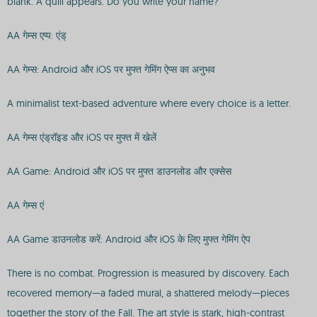
blank. A quill appears. Do you write your name?
AA गेम्स एप्प: एंड्
AA गेम्स: Android और iOS पर मुफ्त गेमिंग ऐप्स का अनुभव
A minimalist text-based adventure where every choice is a letter.
AA गेम्स एंड्रॉइड और iOS पर मुफ्त में खेलें
AA Game: Android और iOS पर मुफ्त डाउनलोड और एक्सेस
AA गेम्स एं
AA Game डाउनलोड करें: Android और iOS के लिए मुफ्त गेमिंग ऐप
There is no combat. Progression is measured by discovery. Each
recovered memory—a faded mural, a shattered melody—pieces
together the story of the Fall. The art style is stark, high-contrast