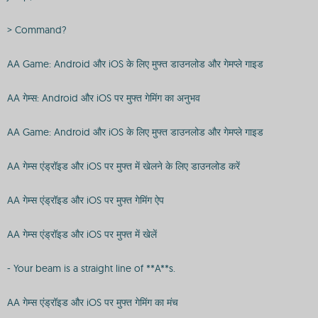
> Command?
AA Game: Android और iOS के लिए मुफ्त डाउनलोड और गेमप्ले गाइड
AA गेम्स: Android और iOS पर मुफ्त गेमिंग का अनुभव
AA Game: Android और iOS के लिए मुफ्त डाउनलोड और गेमप्ले गाइड
AA गेम्स एंड्रॉइड और iOS पर मुफ्त में खेलने के लिए डाउनलोड करें
AA गेम्स एंड्रॉइड और iOS पर मुफ्त गेमिंग ऐप
AA गेम्स एंड्रॉइड और iOS पर मुफ्त में खेलें
- Your beam is a straight line of **A**s.
AA गेम्स एंड्रॉइड और iOS पर मुफ्त गेमिंग का मंच