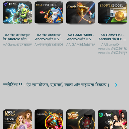
AA गेम्स का मोबाइल
AA गेम्स डाउनलोड:
AA.GAME:Mobi -
AA Game:Onli -
ऐप: Android और iOS
Android और iOS पर
Android और iOS के
Android और iOS पर
पर डाउनलोड करें
मुफ्त गेमिंग एप्स
लिए ऐप डाउनलोड करें
मुफ्त डाउनलोड और
AAGameडाउनलोडकरें:AndroidऔरiOSकेलिएमुफ्तगेमिंगऐपAAगेम्सडाउनलोडकरें:AndroidऔरiOSकेल
AAगेम्सएंड्रॉइडऔरiOSपरमुफ्तमेंखेलनेकेलिएडाउनलोडकरेंAAगेम्सडाउनलोड
AA.GAME:MobiपरAndroidऔरiOSकेलिएमोबाइलगे
AAGame:Onli-
एक्सेस
AndroidऔरiOSकेलिएमु
AndroidऔरiOSपरमुफ्त
**सेटिंग्स** - ऐप समायोजन, सूचनाएँ, खाता और सहायता विकल्प।