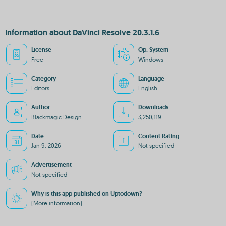
Information about DaVinci Resolve 20.3.1.6
License
Op. System
Free
Windows
Category
Language
Editors
English
Author
Downloads
Blackmagic Design
3,250,119
Date
Content Rating
Jan 9, 2026
Not specified
Advertisement
Not specified
Why is this app published on Uptodown?
(More information)