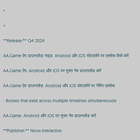
<
<
**Release:** Q4 2024
AA.Game ऐप डाउनलोड गाइड: Android और iOS प्लेटफ़ॉर्म पर एक्सेस कैसे करें
AA.Game ऐप: Android और iOS पर मुफ्त गेम डाउनलोड करें
AA.Game ऐप डाउनलोड: Android और iOS प्लेटफ़ॉर्म पर गेमिंग एक्सेस
- Bosses that exist across multiple timelines simultaneously
AA.Game: Android और iOS पर मुफ्त गेम डाउनलोड करें
**Publisher:** Nova Interactive