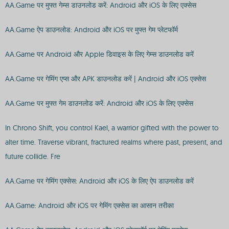
AA.Game पर मुफ्त गेम्स डाउनलोड करें: Android और iOS के लिए एक्सेस
AA.Game ऐप डाउनलोड: Android और iOS पर मुफ्त गेम प्लेटफॉर्म
AA.Game पर Android और Apple डिवाइस के लिए गेम्स डाउनलोड करें
AA.Game पर गेमिंग एप्स और APK डाउनलोड करें | Android और iOS एक्सेस
AA.Game पर मुफ्त गेम डाउनलोड करें: Android और iOS के लिए एक्सेस
In Chrono Shift, you control Kael, a warrior gifted with the power to
alter time. Traverse vibrant, fractured realms where past, present, and
future collide. Fre
AA.Game पर गेमिंग एक्सेस: Android और iOS के लिए ऐप डाउनलोड करें
AA.Game: Android और iOS पर गेमिंग एक्सेस का आसान तरीका