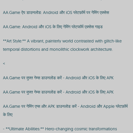
AA.Game ऐप डाउनलोड: Android और iOS प्लेटफ़ॉर्म पर गेमिंग एक्सेस
AA.Game: Android और iOS के लिए गेमिंग प्लेटफॉर्म एक्सेस गाइड
**Art Style:** A vibrant, painterly world contrasted with glitch-like
temporal distortions and monolithic clockwork architecture.
<
AA.Game पर मुफ्त गेम्स डाउनलोड करें - Android और iOS के लिए APK
AA.Game पर मुफ्त गेम्स डाउनलोड करें - Android और iOS के लिए APK
AA.Game पर गेमिंग एप्स और APK डाउनलोड करें - Android और Apple प्लेटफ़ॉर्म
के लिए
- **Ultimate Abilities:** Hero-changing cosmic transformations