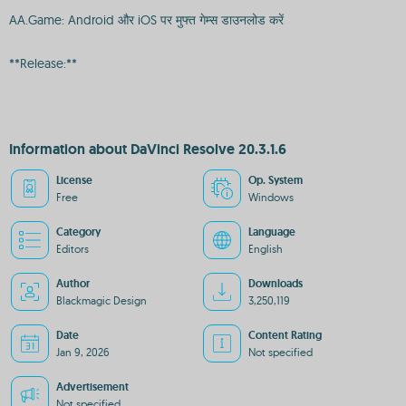
AA.Game: Android और iOS पर मुफ्त गेम्स डाउनलोड करें
**Release:**
Information about DaVinci Resolve 20.3.1.6
License
Op. System
Free
Windows
Category
Language
Editors
English
Author
Downloads
Blackmagic Design
3,250,119
Date
Content Rating
Jan 9, 2026
Not specified
Advertisement
Not specified