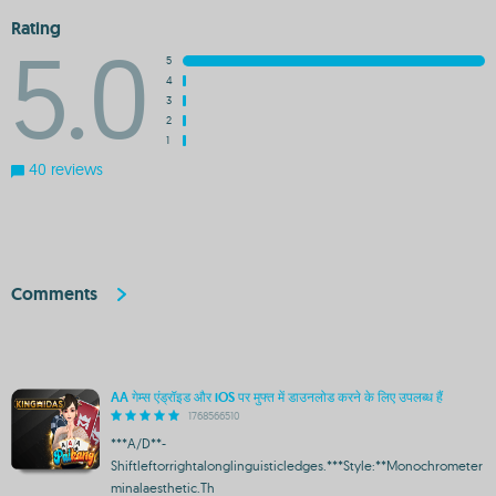
Rating
5.0
5
4
3
2
1
40 reviews
Comments
AA गेम्स एंड्रॉइड और iOS पर मुफ्त में डाउनलोड करने के लिए उपलब्ध हैं
1768566510
***A/D**-
Shiftleftorrightalonglinguisticledges.***Style:**Monochrometer
minalaesthetic.Th