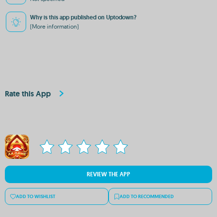
Why is this app published on Uptodown?
(More information)
Rate this App
REVIEW THE APP
ADD TO WISHLIST
ADD TO RECOMMENDED