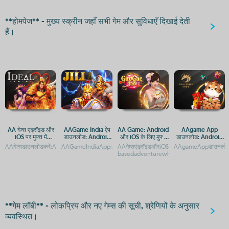
**होमपेज** - मुख्य स्क्रीन जहाँ सभी गेम और सुविधाएँ दिखाई देती
हैं।
AA गेम्स एंड्रॉइड और
AAGame India ऐप
AA Game: Android
AAgame App
iOS पर मुफ्त में
डाउनलोड: Android
और iOS के लिए मुफ्त
डाउनलोड: Android
डाउनलोड करने के लिए
और iOS प्लेटफॉर्म पर
डाउनलोड और गेमप्ले
और iOS के लिए गेमिंग
AAगेम्सडाउनलोडकरें:AndroidऔरiOSपरमुफ्तगेमिंगकाआनंदAAगेम्सएंड्रॉइडऔरiOSपरमुफ्तमेंखेलनेकेल
AAGameIndiaApp:AndroidऔरiOSपरडाउनलोडकरेंAAGameIndiaAp
AAगेम्सएंड्रॉइडऔरiOSपरमुफ्तमेंडाउनलोडकरनेकेल
AAgameAppडाउनलोड:A
उपलब्ध हैं
एक्सेस
गाइड
प्लेटफॉर्म
basedadventurewhe
**गेम लॉबी** - लोकप्रिय और नए गेम्स की सूची, श्रेणियों के अनुसार
व्यवस्थित।