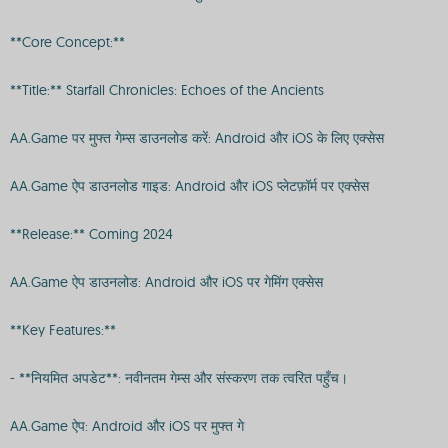
**Core Concept:**
**Title:** Starfall Chronicles: Echoes of the Ancients
AA.Game पर मुफ्त गेम्स डाउनलोड करें: Android और iOS के लिए एक्सेस
AA.Game ऐप डाउनलोड गाइड: Android और iOS प्लेटफ़ॉर्म पर एक्सेस
**Release:** Coming 2024
AA.Game ऐप डाउनलोड: Android और iOS पर गेमिंग एक्सेस
**Key Features:**
- **नियमित अपडेट**: नवीनतम गेम्स और संस्करण तक त्वरित पहुँच।
AA.Game ऐप: Android और iOS पर मुफ्त गे