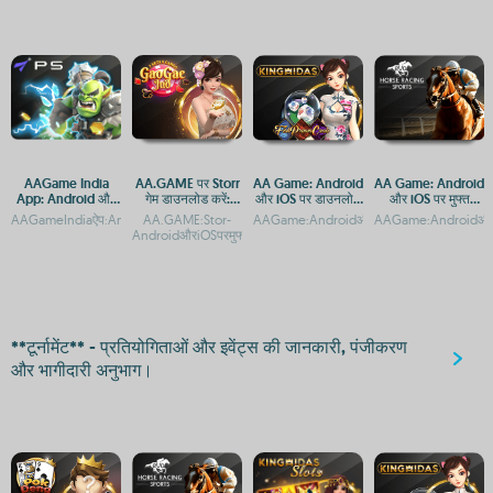
AAGame India
AA.GAME पर Storr
AA Game: Android
AA Game: Android
App: Android और
गेम डाउनलोड करें:
और iOS पर डाउनलोड
और iOS पर मुफ्त
iOS पर डाउनलोड करें
Android और iOS के
और एक्सेस गाइड
डाउनलोड और गेमिंग
AAGameIndiaऐप:AndroidऔरiOSपरडाउनलोडकरेंAAGameIndiaApp:AndroidऔरiOSपरडाउ
AA.GAME:Stor-
AAGame:AndroidऔरiOSपरडाउनलोडऔरएक्सेसगाइड
AAGame:AndroidऔरiOSक
लिए पूरी गाइड
अनुभव
AndroidऔरiOSपरमुफ्तगेमडाउनलोडकरेंAA.GAMEसेStorऐपडाउनलोडकरे
**टूर्नामेंट** - प्रतियोगिताओं और इवेंट्स की जानकारी, पंजीकरण
और भागीदारी अनुभाग।