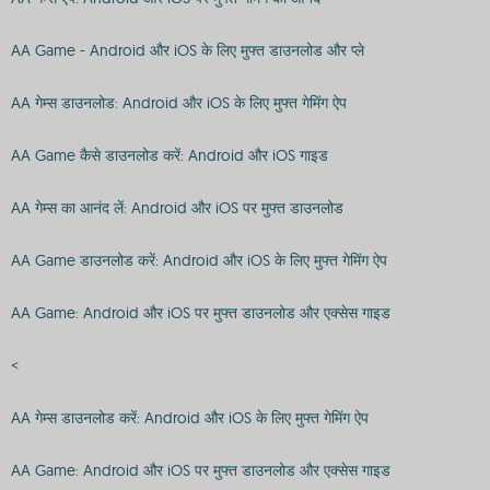
AA Game - Android और iOS के लिए मुफ्त डाउनलोड और प्ले
AA गेम्स डाउनलोड: Android और iOS के लिए मुफ्त गेमिंग ऐप
AA Game कैसे डाउनलोड करें: Android और iOS गाइड
AA गेम्स का आनंद लें: Android और iOS पर मुफ्त डाउनलोड
AA Game डाउनलोड करें: Android और iOS के लिए मुफ्त गेमिंग ऐप
AA Game: Android और iOS पर मुफ्त डाउनलोड और एक्सेस गाइड
<
AA गेम्स डाउनलोड करें: Android और iOS के लिए मुफ्त गेमिंग ऐप
AA Game: Android और iOS पर मुफ्त डाउनलोड और एक्सेस गाइड