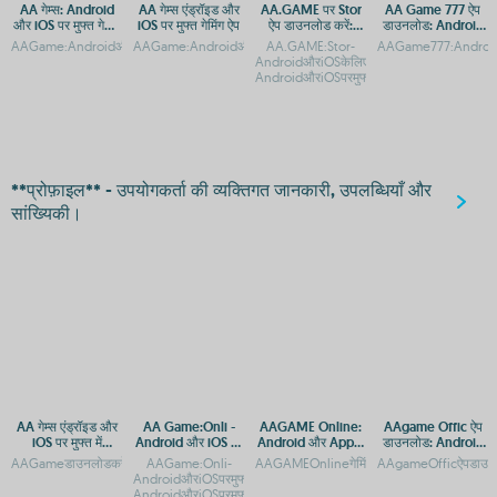
AA गेम्स: Android
AA गेम्स एंड्रॉइड और
AA.GAME पर Stor
AA Game 777 ऐप
और iOS पर मुफ्त गेमिंग
iOS पर मुफ्त गेमिंग ऐप
ऐप डाउनलोड करें:
डाउनलोड: Android
का आनंद
Android और iOS के
और iOS पर गेमिंग
AAGame:AndroidऔरiOSपरमुफ्तडाउनलोडऔरएक्सेसगाइडAAगेम्सडाउनलोडकरें:AndroidऔरiOSकेल
AAGame:AndroidऔरiOSपरमुफ्तडाउनलोडऔरएक्सेसAAGame:Android
AA.GAME:Stor-
AAGame777:Androidऔ
लिए मुफ्त एक्सेस
एक्सेस
AndroidऔरiOSकेलिएमुफ्तगेमडाउनलोडAA.GAM
AndroidऔरiOSपरमुफ्तगेम्सडाउनलो
**प्रोफ़ाइल** - उपयोगकर्ता की व्यक्तिगत जानकारी, उपलब्धियाँ और
सांख्यिकी।
AA गेम्स एंड्रॉइड और
AA Game:Onli -
AAGAME Online:
AAgame Offic ऐप
iOS पर मुफ्त में
Android और iOS पर
Android और Apple
डाउनलोड: Android
डाउनलोड करने के लिए
मुफ्त गेमिंग एप
के लिए एक्सेस गाइड
और iOS प्लेटफ़ॉर्म पर
AAGameडाउनलोडकरें:AndroidऔरiOSकेलिएमुफ्तगेमिंगऐपAAगेम्सडाउनलोडकरें:AndroidऔरiOSपरम
AAGame:Onli-
AAGAMEOnlineगेमिंगप्लेटफॉर्म:Androidऔर
AAgameOfficऐपडाउनलो
गेमिंग एक्सेस
AndroidऔरiOSपरमुफ्तगेमिंगएपAAGame:Onli-
AndroidऔरiOSपरमुफ्तडाउनलोडAAGame:Onli