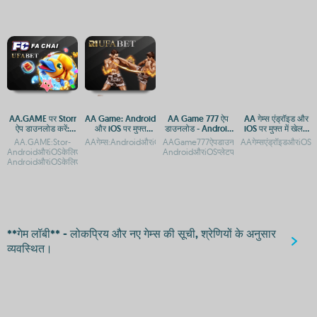
AA.GAME पर Storr
AA Game: Android
AA Game 777 ऐप
AA गेम्स एंड्रॉइड और
ऐप डाउनलोड करें:
और iOS पर मुफ्त
डाउनलोड - Android
iOS पर मुफ्त में खेलने
Android और iOS के
डाउनलोड और प्ले करें
और iOS प्लेटफ़ॉर्म पर
के लिए डाउनलोड करें
AA.GAME:Stor-
AAगेम्स:AndroidऔरiOSपरमुफ्तगेमिंगकाआनंदAAGame:AndroidऔरiOSके
AAGame777ऐपडाउनलोड-
AAगेम्सएंड्रॉइडऔरiOSपरम
लिए गाइड
एक्सेस
AndroidऔरiOSकेलिएऐपडाउनलोडकरेंAA.GAME:Stor-
AndroidऔरiOSप्लेटफॉर्मगाइडAAGame777ऐपडाउ
AndroidऔरiOSकेलिएमुफ्तगेमडाउनलोड
**गेम लॉबी** - लोकप्रिय और नए गेम्स की सूची, श्रेणियों के अनुसार
व्यवस्थित।