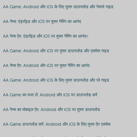
AA Game: Android और iOS के लिए मुफ्त डाउनलोड और गेमप्ले गाइड
AA गेम्स: एंड्रॉइड और iOS पर मुफ्त गेमिंग का आनंद
AA गेम्स ऐप: एंड्रॉइड और iOS पर मुफ्त गेमिंग का आनंद<
AA Game: Android और iOS पर मुफ्त डाउनलोड और एक्सेस गाइड
AA गेम्स ऐप: Android और iOS पर मुफ्त गेमिंग का आनंद
AA Game: Android और iOS के लिए मुफ्त डाउनलोड और प्ले गाइड
AA Game का मजा लें: Android और iOS पर डाउनलोड करें
AA गेम्स का मोबाइल ऐप: Android और iOS पर मुफ्त डाउनलोड
AA Game डाउनलोड करें: Android और iOS के लिए मुफ्त ऐप एक्सेस