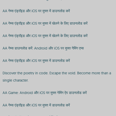
AA गेम्स एंड्रॉइड और iOS पर मुफ्त में डाउनलोड करें
AA गेम्स एंड्रॉइड और iOS पर मुफ्त में खेलने के लिए डाउनलोड करें
AA गेम्स एंड्रॉइड और iOS पर मुफ्त में खेलने के लिए डाउनलोड करें
AA गेम्स डाउनलोड करें: Android और iOS पर मुफ्त गेमिंग एप्स
AA गेम्स एंड्रॉइड और iOS पर मुफ्त में डाउनलोड करें
Discover the poetry in code. Escape the void. Become more than a
single character.
AA Game: Android और iOS पर मुफ्त गेमिंग ऐप डाउनलोड करें
AA गेम्स एंड्रॉइड और iOS पर मुफ्त में डाउनलोड करें