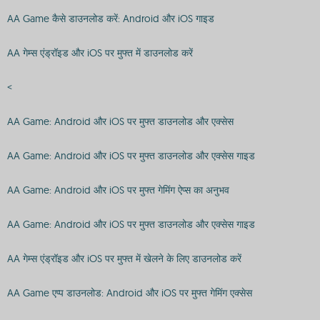
AA Game कैसे डाउनलोड करें: Android और iOS गाइड
AA गेम्स एंड्रॉइड और iOS पर मुफ्त में डाउनलोड करें
<
AA Game: Android और iOS पर मुफ्त डाउनलोड और एक्सेस
AA Game: Android और iOS पर मुफ्त डाउनलोड और एक्सेस गाइड
AA Game: Android और iOS पर मुफ्त गेमिंग ऐप्स का अनुभव
AA Game: Android और iOS पर मुफ्त डाउनलोड और एक्सेस गाइड
AA गेम्स एंड्रॉइड और iOS पर मुफ्त में खेलने के लिए डाउनलोड करें
AA Game एप्प डाउनलोड: Android और iOS पर मुफ्त गेमिंग एक्सेस