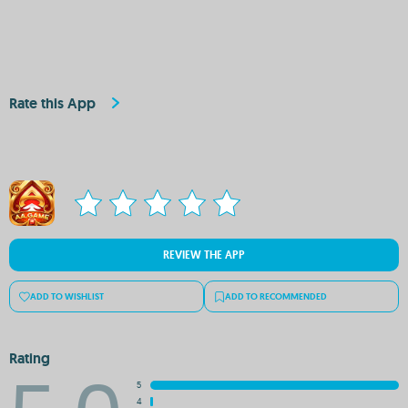
Rate this App
REVIEW THE APP
ADD TO WISHLIST
ADD TO RECOMMENDED
Rating
5
4