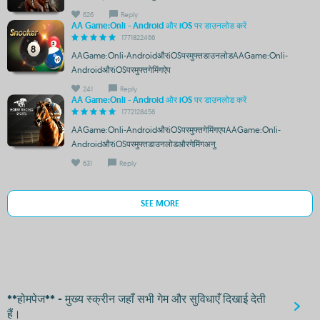
626
Reply
AA Game:Onli - Android और iOS पर डाउनलोड करें
1771822466
AAGame:Onli-AndroidऔरiOSपरमुफ्तडाउनलोडAAGame:Onli-
AndroidऔरiOSपरमुफ्तगेमिंगऐप
241
Reply
AA Game:Onli - Android और iOS पर डाउनलोड करें
1772128456
AAGame:Onli-AndroidऔरiOSपरमुफ्तगेमिंगएपAAGame:Onli-
AndroidऔरiOSपरमुफ्तडाउनलोडऔरगेमिंगअनु
631
Reply
SEE MORE
**होमपेज** - मुख्य स्क्रीन जहाँ सभी गेम और सुविधाएँ दिखाई देती
हैं।