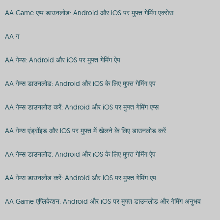
AA Game एप्प डाउनलोड: Android और iOS पर मुफ्त गेमिंग एक्सेस
AA ग
AA गेम्स: Android और iOS पर मुफ्त गेमिंग ऐप
AA गेम्स डाउनलोड: Android और iOS के लिए मुफ्त गेमिंग एप
AA गेम्स डाउनलोड करें: Android और iOS पर मुफ्त गेमिंग एप्स
AA गेम्स एंड्रॉइड और iOS पर मुफ्त में खेलने के लिए डाउनलोड करें
AA गेम्स डाउनलोड: Android और iOS के लिए मुफ्त गेमिंग ऐप
AA गेम्स डाउनलोड करें: Android और iOS पर मुफ्त गेमिंग एप
AA Game एप्लिकेशन: Android और iOS पर मुफ्त डाउनलोड और गेमिंग अनुभव