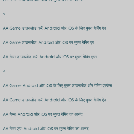
<
AA Game डाउनलोड करें: Android और iOS के लिए मुफ्त गेमिंग ऐप
AA Game डाउनलोड: Android और iOS पर मुफ्त गेमिंग एप
AA गेम्स डाउनलोड करें: Android और iOS पर मुफ्त गेमिंग एप्स
<
AA Game: Android और iOS के लिए मुफ्त डाउनलोड और गेमिंग एक्सेस
AA Game डाउनलोड करें: Android और iOS के लिए मुफ्त गेमिंग ऐप
AA गेम्स: Android और iOS पर मुफ्त गेमिंग का आनंद
AA गेम्स एप्प: Android और iOS पर मुफ्त गेमिंग का आनंद