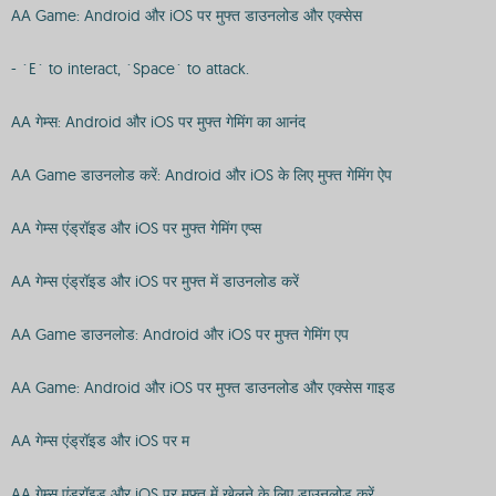
AA Game: Android और iOS पर मुफ्त डाउनलोड और एक्सेस
- `E` to interact, `Space` to attack.
AA गेम्स: Android और iOS पर मुफ्त गेमिंग का आनंद
AA Game डाउनलोड करें: Android और iOS के लिए मुफ्त गेमिंग ऐप
AA गेम्स एंड्रॉइड और iOS पर मुफ्त गेमिंग एप्स
AA गेम्स एंड्रॉइड और iOS पर मुफ्त में डाउनलोड करें
AA Game डाउनलोड: Android और iOS पर मुफ्त गेमिंग एप
AA Game: Android और iOS पर मुफ्त डाउनलोड और एक्सेस गाइड
AA गेम्स एंड्रॉइड और iOS पर म
AA गेम्स एंड्रॉइड और iOS पर मुफ्त में खेलने के लिए डाउनलोड करें