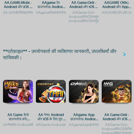
AA.GAME:Mobi -
AAgame ऐप
AA Game:Onli -
AAGAME Offic:
Android और iOS के
डाउनलोड: Android
Android और iOS पर
Android और Apple
लिए आसान एक्सेस और
और iOS प्लेटफ़ॉर्म पर
मुफ्त गेमिंग ऐप
के लिए ऐप एक्सेस गाइड
AA.GAMEमोबाइलप्लेटफ़ॉर्म:AndroidऔरiOSपरगेमएक्सेसAA.GAMEमोबाइलप्लेटफ़ॉर्म:Androidऔर
AAgameऐपडाउनलोड:AndroidऔरiOSप्लेटफ़ॉर्मपरगेमिंगएक्सेस
AAGame:Onli-
AAGAMEOfficऐप:Andr
डाउनलोड
गेमिंग एक्सेस
AndroidऔरiOSपरमुफ्तगेमिंगएपAAGame:Onli-
AndroidऔरiOSपरमुफ्तगेमिंगएपAAGame:Onl
**प्रोफ़ाइल** - उपयोगकर्ता की व्यक्तिगत जानकारी, उपलब्धियाँ और
सांख्यिकी।
AA Game कैसे
AA गेम्स: Android
AAgame App
AA Game:Onli -
डाउनलोड करें:
और iOS के लिए मुफ्त
डाउनलोड: Android
Android और iOS के
Android और iOS
गेमिंग ऐप्स
और iOS के लिए गेमिंग
लिए मुफ्त गेमिंग ऐप
AAगेम्सऐप:AndroidऔरiOSपरमुफ्तगेमिंगकाआनंदAAGame:AndroidऔरiOSपरमुफ्तडाउनलोडऔरएक
AAGame:AndroidऔरiOSकेलिएमुफ्तडाउनलोडऔरगेमप्लेगाइडAAगेम्स:And
AAgameAppडाउनलोड:AndroidऔरiOSकेलिएगेमिंग
AAGame:Onli-
गाइड
प्लेटफॉर्म
AndroidऔरiOSकेलिएमुफ
AndroidऔरiOSपरडाउन