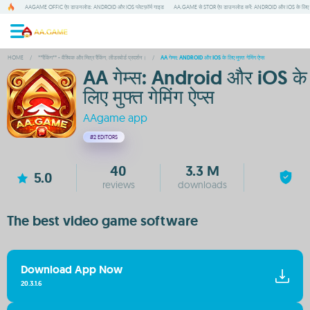
AAGAME OFFIC ऐप डाउनलोड: ANDROID और IOS प्लेटफ़ॉर्म गाइड
AA.GAME से STOR ऐप डाउनलोड करें: ANDROID और IOS के लिए 
HOME
/
**रैंकिंग** - वैश्विक और मित्र रैंकिंग, लीडरबोर्ड प्रदर्शन।
/
AA गेम्स: ANDROID और IOS के लिए मुफ्त गेमिंग ऐप्स
AA गेम्स: Android और iOS के
लिए मुफ्त गेमिंग ऐप्स
AAgame app
#2
EDITORS
40
3.3 M
5.0
reviews
downloads
The best video game software
Download App Now
20.3.1.6