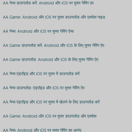
AA गेम्स डाउनलोड करें: Android और iOS पर मुफ्त गेमिंग एप
AA Game: Android और iOS पर मुफ्त डाउनलोड और एक्सेस गाइड
AA गेम्स: Android और iOS पर मुफ्त गेमिंग ऐप्स
AA Game डाउनलोड करें: Android और iOS के लिए मुफ्त गेमिंग ऐप
AA Game डाउनलोड: Android और iOS के लिए मुफ्त गेमिंग ऐप
AA गेम्स एंड्रॉइड और iOS पर मुफ्त में डाउनलोड करें
AA गेम्स डाउनलोड: एंड्रॉइड और iOS पर मुफ्त गेमिंग ऐप
AA गेम्स एंड्रॉइड और iOS पर मुफ्त में खेलने के लिए डाउनलोड करें
AA Game: Android और iOS पर मुफ्त डाउनलोड और एक्सेस
AA गेम्स: Android और iOS पर मुफ्त गेमिंग का आनंद