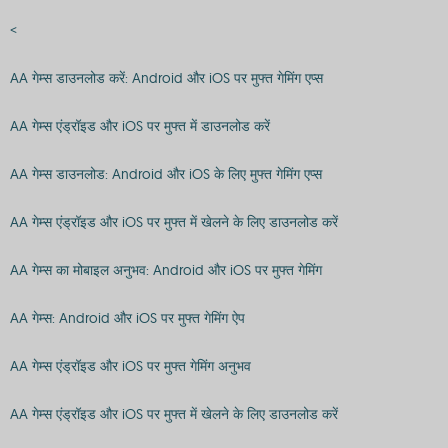
<
AA गेम्स डाउनलोड करें: Android और iOS पर मुफ्त गेमिंग एप्स
AA गेम्स एंड्रॉइड और iOS पर मुफ्त में डाउनलोड करें
AA गेम्स डाउनलोड: Android और iOS के लिए मुफ्त गेमिंग एप्स
AA गेम्स एंड्रॉइड और iOS पर मुफ्त में खेलने के लिए डाउनलोड करें
AA गेम्स का मोबाइल अनुभव: Android और iOS पर मुफ्त गेमिंग
AA गेम्स: Android और iOS पर मुफ्त गेमिंग ऐप
AA गेम्स एंड्रॉइड और iOS पर मुफ्त गेमिंग अनुभव
AA गेम्स एंड्रॉइड और iOS पर मुफ्त में खेलने के लिए डाउनलोड करें