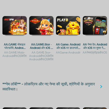
AA.GAME मोबाइल
AA.GAME:Stor -
AA Game: Android
AA गेम्स ऐप: Android
प्लेटफ़ॉर्म: Android
Android और iOS के
और iOS पर डाउनलोड
और iOS पर मुफ्त गेमिंग
और iOS पर गेम एक्सेस
लिए मुफ्त गेम डाउनलोड
और एक्सेस गाइड
का आनंद
AA.GAME:Mobi-
AA.GAME:Stor-
AAGame:AndroidऔरiOSपरडाउनलोडगाइडAAगेम
AAगेम्सएंड्रॉइडऔरiOSप
प्लेटफ़ॉर्म
AndroidऔरiOSकेलिएमोबाइलAPPएक्सेसगाइडAA.GAME:Mobiपरमुफ्तमेंगेम्सडाउनलोडकरें-
AndroidऔरiOSकेलिएमुफ्तऐपडाउनलोडकरेंAA.GAME:Stor-
AndroidऔरiOSकेलिएआसानएक्सेस
**गेम लॉबी** - लोकप्रिय और नए गेम्स की सूची, श्रेणियों के अनुसार
व्यवस्थित।