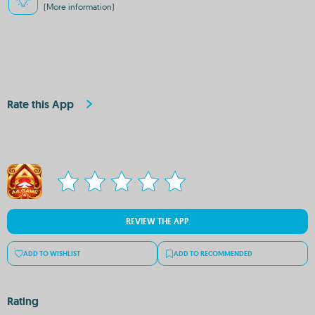
(More information)
Rate this App
REVIEW THE APP
ADD TO WISHLIST
ADD TO RECOMMENDED
Rating