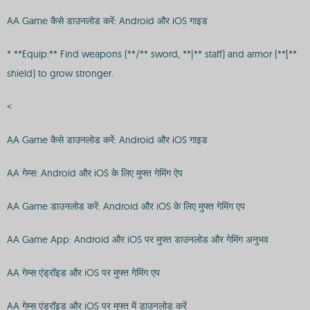
AA Game कैसे डाउनलोड करें: Android और iOS गाइड
* **Equip:** Find weapons (**/** sword, **|** staff) and armor (**[**
shield) to grow stronger.
<
AA Game कैसे डाउनलोड करें: Android और iOS गाइड
AA गेम्स: Android और iOS के लिए मुफ्त गेमिंग ऐप
AA Game डाउनलोड करें: Android और iOS के लिए मुफ्त गेमिंग एप
AA Game App: Android और iOS पर मुफ्त डाउनलोड और गेमिंग अनुभव
AA गेम्स एंड्रॉइड और iOS पर मुफ्त गेमिंग एप
AA गेम्स एंड्रॉइड और iOS पर मुफ्त में डाउनलोड करें