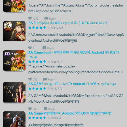
Youare**A**,lostinthe**AbstractAbyss**.Youronlytoolisthealpha
bet.Eachlocationisdescribed
1072
Reply
AA गेम्स एंड्रॉइड और iOS पर मुफ्त में खेलने के लिए डाउनलोड करें
1770640570
AAGameडाउनलोडकरें:AndroidऔरiOSकेलिएमुफ्तगेमिंगऐपAAGameAppD
ownload:AndroidऔरiOSकेलिएमुफ्त
101
Reply
AA Game:Funn - मज़ेदार गेमिंग का नया प्लेटफ़ॉर्म, Android और iOS पर
उपलब्ध
1770657434
**Tagline:**Aminimalistpuzzle-
platformerwhereyouronlytoolisagunthatdoesn'tshootbullets—i
656
Reply
AA.GAME मोबाइल गेमिंग प्लेटफॉर्म: Android और iOS पर एक्सेस गाइड
1771450472
AA.GAME:MobiपरAndroidऔरiOSकेलिएमोबाइलगेम्सडाउनलोडकरेंAA.GA
ME:Mobi-AndroidऔरiOSकेलिएऐपडाउ
780
Reply
AA Game डाउनलोड करें: Android और iOS के लिए मुफ्त गेमिंग ऐप
1771791884
AAगेम्सएंड्रॉइडऔरiOSपरमुफ्तमेंडाउनलोडकरें