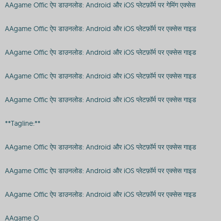
AAgame Offic ऐप डाउनलोड: Android और iOS प्लेटफ़ॉर्म पर गेमिंग एक्सेस
AAgame Offic ऐप डाउनलोड: Android और iOS प्लेटफ़ॉर्म पर एक्सेस गाइड
AAgame Offic ऐप डाउनलोड: Android और iOS प्लेटफ़ॉर्म पर एक्सेस गाइड
AAgame Offic ऐप डाउनलोड: Android और iOS प्लेटफ़ॉर्म पर एक्सेस गाइड
AAgame Offic ऐप डाउनलोड: Android और iOS प्लेटफ़ॉर्म पर एक्सेस गाइड
**Tagline:**
AAgame Offic ऐप डाउनलोड: Android और iOS प्लेटफ़ॉर्म पर एक्सेस गाइड
AAgame Offic ऐप डाउनलोड: Android और iOS प्लेटफ़ॉर्म पर एक्सेस गाइड
AAgame Offic ऐप डाउनलोड: Android और iOS प्लेटफ़ॉर्म पर एक्सेस गाइड
AAgame O