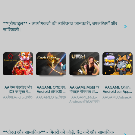
**प्रोफ़ाइल** - उपयोगकर्ता की व्यक्तिगत जानकारी, उपलब्धियाँ और
सांख्यिकी।
AA गेम्स एंड्रॉइड और
AAGAME Offic ऐप:
AA.GAME:Mobi पर
AAGAME Onlin:
iOS पर मुफ्त में
Android और iOS पर
मोबाइल गेमिंग का आनंद
Android aur Apple
डाउनलोड करने के लिए
डाउनलोड करें
लें - Android और
ke liye App aur
AAगेम्स:AndroidऔरiOSकेलिएमुफ्तगेमिंगएप्सAAगेम्स:AndroidऔरiOSकेलिएमुफ्तगेमिंगऐप्सAAGame
AAGAMEOfficऐपडाउनलोड:AndroidऔरiOSप्लेटफ़ॉर्मगाइडAAGAMEOff
AA.GAME:Mobi-
AAGAMEOnline:Andro
उपलब्ध हैं
iOS के लिए एक्सेस करें
APK Download
AndroidऔरiOSपरमोबाइलगेमिंगकाबेहतरीनप्लेट
**दोस्त और सामाजिक** - मित्रों को जोड़ें, चैट करें और सामाजिक