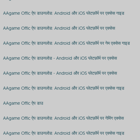
AAgame Offic ऐप डाउनलोड: Android और iOS प्लेटफ़ॉर्म पर एक्सेस गाइड
AAgame Offic ऐप डाउनलोड: Android और iOS प्लेटफ़ॉर्म पर एक्सेस
AAgame Offic ऐप डाउनलोड: Android और iOS प्लेटफ़ॉर्म पर गेम एक्सेस गाइड
AAgame Offic ऐप डाउनलोड - Android और iOS प्लेटफ़ॉर्म पर एक्सेस
AAgame Offic ऐप डाउनलोड - Android और iOS प्लेटफ़ॉर्म पर एक्सेस
AAgame Offic ऐप डाउनलोड: Android और iOS प्लेटफ़ॉर्म पर एक्सेस गाइड
AAgame Offic ऐप डाउ
AAgame Offic ऐप डाउनलोड: Android और iOS प्लेटफ़ॉर्म पर गेमिंग एक्सेस
AAgame Offic ऐप डाउनलोड: Android और iOS प्लेटफ़ॉर्म पर एक्सेस गाइड