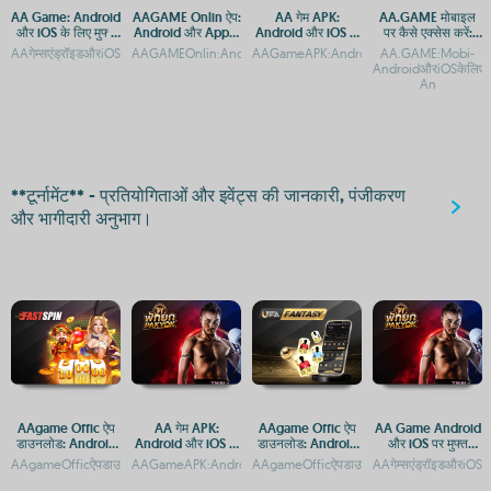
AA Game: Android
AAGAME Onlin ऐप:
AA गेम APK:
AA.GAME मोबाइल
और iOS के लिए मुफ्त
Android और Apple
Android और iOS के
पर कैसे एक्सेस करें:
डाउनलोड और गेमिंग
पर एक्सेस करें
लिए मुफ्त डाउनलोड
Android और iOS
AAगेम्सएंड्रॉइडऔरiOSपरमुफ्तमेंडाउनलोडकरनेकेलिएउपलब्धहैंAAगेम्सडाउनलोड:AndroidऔरiOSपरमुफ
AAGAMEOnlin:AndroidaurApplekeliyeeksaathaccessAAGAM
AAGameAPK:AndroidऔरiOSकेलिएमुफ्तडाउ
AA.GAME:Mobi-
अनुभव
गाइड
AndroidऔरiOSकेलिएआ
An
**टूर्नामेंट** - प्रतियोगिताओं और इवेंट्स की जानकारी, पंजीकरण
और भागीदारी अनुभाग।
AAgame Offic ऐप
AA गेम APK:
AAgame Offic ऐप
AA Game Android
डाउनलोड: Android
Android और iOS के
डाउनलोड: Android
और iOS पर मुफ्त
और iOS प्लेटफ़ॉर्म पर
लिए मुफ्त गेम डाउनलोड
और iOS प्लेटफ़ॉर्म पर
डाउनलोड के लिए
AAgameOfficऐपडाउनलोड:AndroidऔरiOSप्लेटफ़ॉर्मपरएक्सेसगाइडAAgameOfficऐपडाउनलोड:
AAGameAPK:AndroidऔरiOSपरडाउनलोडऔरइंस्टॉलकरनेकातरीकाAA
AAgameOfficऐपडाउनलोड:AndroidऔरiOSप्लेट
AAगेम्सएंड्रॉइडऔरiOSपर
गेमिंग एक्सेस
एक्सेस गाइड
उपलब्ध