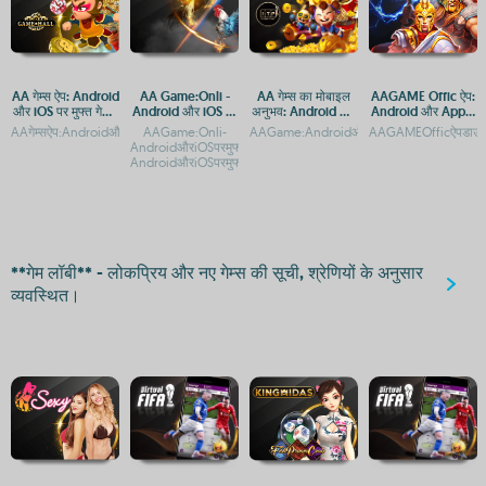
AA गेम्स ऐप: Android
AA Game:Onli -
AA गेम्स का मोबाइल
AAGAME Offic ऐप:
और iOS पर मुफ्त गेमिंग
Android और iOS पर
अनुभव: Android और
Android और Apple
का आनंद
मुफ्त डाउनलोड और
iOS पर मुफ्त गेमिंग
डाउनलोड गाइड
AAगेम्सऐप:AndroidऔरiOSपरमुफ्तगेमिंगकाआनंदAAGame:AndroidऔरiOSपरमुफ्तडाउनलोडऔरएक्
AAGame:Onli-
AAGame:AndroidऔरiOSपरमुफ्तडाउनलोडऔरएक
AAGAMEOfficऐपडाउनल
एक्सेस
AndroidऔरiOSपरमुफ्तगेमिंगएपAAGame:Onli-
AndroidऔरiOSपरमुफ्तगेमिंगएप
**गेम लॉबी** - लोकप्रिय और नए गेम्स की सूची, श्रेणियों के अनुसार
व्यवस्थित।