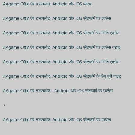
AAgame Offic ऐप डाउनलोड: Android और iOS प्लेटफ़
AAgame Offic ऐप डाउनलोड: Android और iOS प्लेटफ़ॉर्म पर एक्सेस
AAgame Offic ऐप डाउनलोड: Android और iOS प्लेटफ़ॉर्म पर गेमिंग एक्सेस
AAgame Offic ऐप डाउनलोड: Android और iOS प्लेटफ़ॉर्म पर एक्सेस गाइड
AAgame Offic ऐप डाउनलोड: Android और iOS प्लेटफ़ॉर्म पर गेमिंग एक्सेस
AAgame Offic ऐप डाउनलोड: Android और iOS प्लेटफ़ॉर्म के लिए पूरी गाइड
AAgame Offic ऐप डाउनलोड - Android और iOS प्लेटफ़ॉर्म पर एक्सेस
<
AAgame Offic ऐप डाउनलोड: Android और iOS प्लेटफ़ॉर्म पर एक्सेस