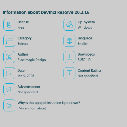
Information about DaVinci Resolve 20.3.1.6
License
Op. System
Free
Windows
Category
Language
Editors
English
Author
Downloads
Blackmagic Design
3,250,119
Date
Content Rating
Jan 9, 2026
Not specified
Advertisement
Not specified
Why is this app published on Uptodown?
(More information)