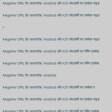
AAgame Offic ऐप डाउनलोड: Android और iOS प्लेटफ़ॉर्म पर एक्सेस गाइड
AAgame Offic ऐप डाउनलोड: Android और iOS प्लेटफ़ॉर्म पर एक्सेस गाइड
<
AAgame Offic ऐप डाउनलोड: Android और iOS प्लेटफ़ॉर्म पर एक्सेस गाइड
AAgame Offic ऐप डाउनलोड: Android और iOS प्लेटफ़ॉर्म पर गेमिंग एक्सेस
AAgame Offic ऐप डाउनलोड: Android और iOS प्लेटफ़ॉर्म पर गेमिंग एक्सेस
AAgame Offic ऐप डाउनलोड: Android
AAgame Offic ऐप डाउनलोड: Android और iOS प्लेटफ़ॉर्म पर एक्सेस ग
AAgame Offic ऐप डाउनलोड: Android और iOS प्लेटफ़ॉर्म पर एक्सेस गाइड
AAgame Offic ऐप डाउनलोड: Android और iOS प्लेटफ़ॉर्म पर गेमिंग एक्सेस