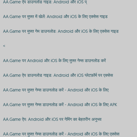
AA.Game ऐप डाउनलोड गाइड: Android और iOS प्
AA.Game पर मुफ्त में खेलें: Android और iOS के लिए एक्सेस गाइड
AA.Game पर मुफ्त गेम डाउनलोड: Android और iOS के लिए एक्सेस गाइड
<
AA.Game पर Android और iOS के लिए मुफ्त गेम्स डाउनलोड करें
AA.Game ऐप डाउनलोड गाइड: Android और iOS प्लेटफ़ॉर्म पर एक्सेस
AA.Game पर मुफ्त गेम्स डाउनलोड करें - Android और iOS के लिए
AA.Game पर मुफ्त गेम्स डाउनलोड करें - Android और iOS के लिए APK
AA.Game ऐप: Android और iOS पर गेमिंग का बेहतरीन अनुभव
AA.Game पर मुफ्त गेम्स डाउनलोड करें - Android और iOS के लिए एक्सेस