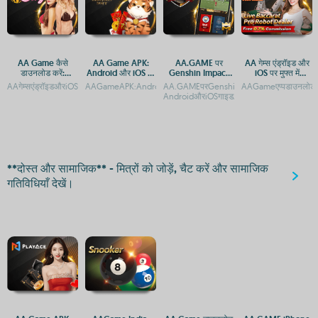
AA Game कैसे
AA Game APK:
AA.GAME पर
AA गेम्स एंड्रॉइड और
डाउनलोड करें:
Android और iOS पर
Genshin Impact
iOS पर मुफ्त में
Android और iOS
डाउनलोड करें
APK डाउनलोड करें -
डाउनलोड करें
AAगेम्सएंड्रॉइडऔरiOSपरमुफ्तमेंखेलनेकेलिएडाउनलोडकरेंAAGameडाउनलोडकरें:AndroidऔरiOSकेल
AAGameAPK:AndroidऔरiOSपरडाउनलोडकरेंAAGame:AndroidAPK
AA.GAMEपरGenshinImpactAPKडाउनलोडकरे
AAGameएप्पडाउनलोड:A
गाइड
Android और iOS
AndroidऔरiOSगाइडAA.GAMEपरGenshinIm
गाइड
**दोस्त और सामाजिक** - मित्रों को जोड़ें, चैट करें और सामाजिक
गतिविधियाँ देखें।