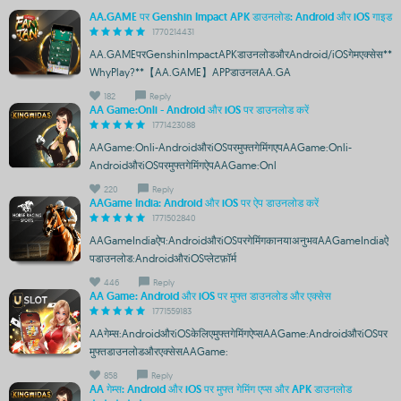
AA.GAME पर Genshin Impact APK डाउनलोड: Android और iOS गाइड
1770214431
AA.GAMEपरGenshinImpactAPKडाउनलोडऔरAndroid/iOSगेमएक्सेस**
WhyPlay?**【AA.GAME】APPडाउनलAA.GA
182
Reply
AA Game:Onli - Android और iOS पर डाउनलोड करें
1771423088
AAGame:Onli-AndroidऔरiOSपरमुफ्तगेमिंगएपAAGame:Onli-
AndroidऔरiOSपरमुफ्तगेमिंगऐपAAGame:Onl
220
Reply
AAGame India: Android और iOS पर ऐप डाउनलोड करें
1771502840
AAGameIndiaऐप:AndroidऔरiOSपरगेमिंगकानयाअनुभवAAGameIndiaऐ
पडाउनलोड:AndroidऔरiOSप्लेटफ़ॉर्म
446
Reply
AA Game: Android और iOS पर मुफ्त डाउनलोड और एक्सेस
1771559183
AAगेम्स:AndroidऔरiOSकेलिएमुफ्तगेमिंगऐप्सAAGame:AndroidऔरiOSपर
मुफ्तडाउनलोडऔरएक्सेसAAGame:
858
Reply
AA गेम्स: Android और iOS पर मुफ्त गेमिंग एप्स और APK डाउनलोड