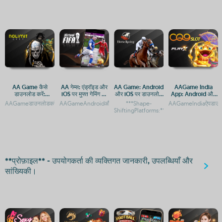
AA Game कैसे
AA गेम्स: एंड्रॉइड और
AA Game: Android
AAGame India
डाउनलोड करें:
iOS पर मुफ्त गेमिंग का
और iOS पर डाउनलोड
App: Android और
Android और iOS
आनंद
और एक्सेस गाइड
iOS पर डाउनलोड करें
AAGameडाउनलोडकरें:AndroidऔरiOSकेलिएमुफ्तगेमिंगऐपAAGame:AndroidऔरiOSकेलिएमुफ्त
AAGameAndroidऔरAppleऐप्स:मोबाइलगेमिंगकाआनंदAAGame:Androi
***Shape-
AAGameIndiaऐपडाउनलो
गाइड
ShiftingPlatforms:**Wallsslide,floorsdr
**प्रोफ़ाइल** - उपयोगकर्ता की व्यक्तिगत जानकारी, उपलब्धियाँ और
सांख्यिकी।