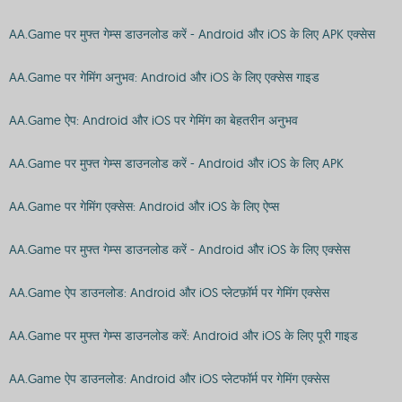
AA.Game पर मुफ्त गेम्स डाउनलोड करें - Android और iOS के लिए APK एक्सेस
AA.Game पर गेमिंग अनुभव: Android और iOS के लिए एक्सेस गाइड
AA.Game ऐप: Android और iOS पर गेमिंग का बेहतरीन अनुभव
AA.Game पर मुफ्त गेम्स डाउनलोड करें - Android और iOS के लिए APK
AA.Game पर गेमिंग एक्सेस: Android और iOS के लिए ऐप्स
AA.Game पर मुफ्त गेम्स डाउनलोड करें - Android और iOS के लिए एक्सेस
AA.Game ऐप डाउनलोड: Android और iOS प्लेटफ़ॉर्म पर गेमिंग एक्सेस
AA.Game पर मुफ्त गेम्स डाउनलोड करें: Android और iOS के लिए पूरी गाइड
AA.Game ऐप डाउनलोड: Android और iOS प्लेटफॉर्म पर गेमिंग एक्सेस