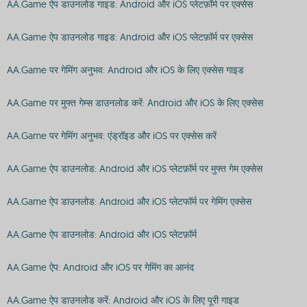
AA.Game ऐप डाउनलोड गाइड: Android और iOS प्लेटफ़ॉर्म पर एक्सेस
AA.Game ऐप डाउनलोड गाइड: Android और iOS प्लेटफ़ॉर्म पर एक्सेस
AA.Game पर गेमिंग अनुभव: Android और iOS के लिए एक्सेस गाइड
AA.Game पर मुफ्त गेम्स डाउनलोड करें: Android और iOS के लिए एक्सेस
AA.Game पर गेमिंग अनुभव: एंड्रॉइड और iOS पर एक्सेस करें
AA.Game ऐप डाउनलोड: Android और iOS प्लेटफ़ॉर्म पर मुफ्त गेम एक्सेस
AA.Game ऐप डाउनलोड: Android और iOS प्लेटफॉर्म पर गेमिंग एक्सेस
AA.Game ऐप डाउनलोड: Android और iOS प्लेटफ़ॉर्म
AA.Game ऐप: Android और iOS पर गेमिंग का आनंद
AA.Game ऐप डाउनलोड करें: Android और iOS के लिए पूरी गाइड