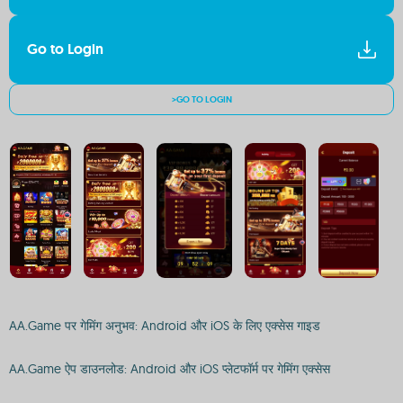
Go to Login
>GO TO LOGIN
AA.Game पर गेमिंग अनुभव: Android और iOS के लिए एक्सेस गाइड
AA.Game ऐप डाउनलोड: Android और iOS प्लेटफॉर्म पर गेमिंग एक्सेस