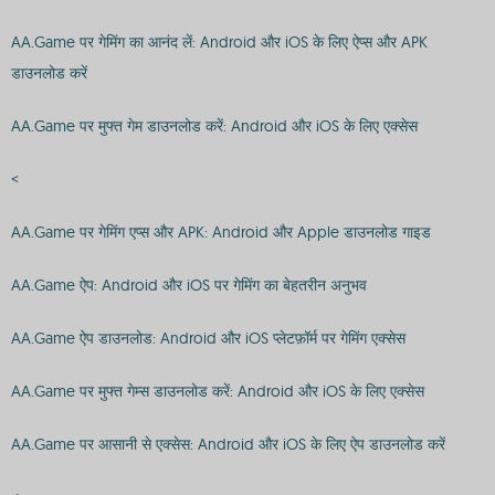
AA.Game पर गेमिंग का आनंद लें: Android और iOS के लिए ऐप्स और APK
डाउनलोड करें
AA.Game पर मुफ्त गेम डाउनलोड करें: Android और iOS के लिए एक्सेस
<
AA.Game पर गेमिंग एप्स और APK: Android और Apple डाउनलोड गाइड
AA.Game ऐप: Android और iOS पर गेमिंग का बेहतरीन अनुभव
AA.Game ऐप डाउनलोड: Android और iOS प्लेटफ़ॉर्म पर गेमिंग एक्सेस
AA.Game पर मुफ्त गेम्स डाउनलोड करें: Android और iOS के लिए एक्सेस
AA.Game पर आसानी से एक्सेस: Android और iOS के लिए ऐप डाउनलोड करें