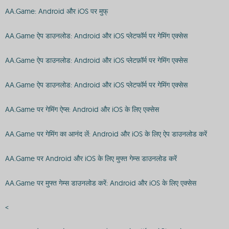
AA.Game: Android और iOS पर मुफ्
AA.Game ऐप डाउनलोड: Android और iOS प्लेटफॉर्म पर गेमिंग एक्सेस
AA.Game ऐप डाउनलोड: Android और iOS प्लेटफ़ॉर्म पर गेमिंग एक्सेस
AA.Game ऐप डाउनलोड: Android और iOS प्लेटफॉर्म पर गेमिंग एक्सेस
AA.Game पर गेमिंग ऐप्स: Android और iOS के लिए एक्सेस
AA.Game पर गेमिंग का आनंद लें: Android और iOS के लिए ऐप डाउनलोड करें
AA.Game पर Android और iOS के लिए मुफ्त गेम्स डाउनलोड करें
AA.Game पर मुफ्त गेम्स डाउनलोड करें: Android और iOS के लिए एक्सेस
<