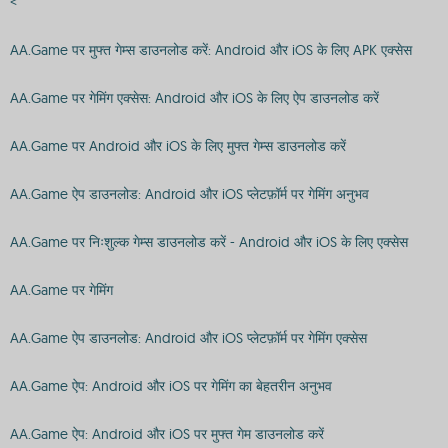
<
AA.Game पर मुफ्त गेम्स डाउनलोड करें: Android और iOS के लिए APK एक्सेस
AA.Game पर गेमिंग एक्सेस: Android और iOS के लिए ऐप डाउनलोड करें
AA.Game पर Android और iOS के लिए मुफ्त गेम्स डाउनलोड करें
AA.Game ऐप डाउनलोड: Android और iOS प्लेटफ़ॉर्म पर गेमिंग अनुभव
AA.Game पर निःशुल्क गेम्स डाउनलोड करें - Android और iOS के लिए एक्सेस
AA.Game पर गेमिंग
AA.Game ऐप डाउनलोड: Android और iOS प्लेटफ़ॉर्म पर गेमिंग एक्सेस
AA.Game ऐप: Android और iOS पर गेमिंग का बेहतरीन अनुभव
AA.Game ऐप: Android और iOS पर मुफ्त गेम डाउनलोड करें