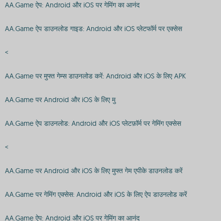
AA.Game ऐप: Android और iOS पर गेमिंग का आनंद
AA.Game ऐप डाउनलोड गाइड: Android और iOS प्लेटफॉर्म पर एक्सेस
<
AA.Game पर मुफ्त गेम्स डाउनलोड करें: Android और iOS के लिए APK
AA.Game पर Android और iOS के लिए मु
AA.Game ऐप डाउनलोड: Android और iOS प्लेटफ़ॉर्म पर गेमिंग एक्सेस
<
AA.Game पर Android और iOS के लिए मुफ्त गेम एपीके डाउनलोड करें
AA.Game पर गेमिंग एक्सेस: Android और iOS के लिए ऐप डाउनलोड करें
AA.Game ऐप: Android और iOS पर गेमिंग का आनंद