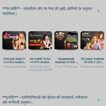
**गेम लॉबी** - लोकप्रिय और नए गेम्स की सूची, श्रेणियों के अनुसार
व्यवस्थित।
AAGame India ऐप
AA.GAME मोबाइल
AAgameApk:
AA Game Android
डाउनलोड: Android
प्लेटफ़ॉर्म: Android
Android और iOS के
और iOS पर मुफ्त
और iOS प्लेटफॉर्म पर
और iOS के लिए एक्सेस
लिए मुफ्त गेम एपीके
डाउनलोड के लिए
AAGameIndiaऐपडाउनलोड:AndroidऔरiOSप्लेटफॉर्मपरएक्सेसAAGameIndiaApp:Androidऔ
AA.GAME:Mobi-
**Title:**SoulKnigAAgameApk:Androidऔरi
AAGame:AndroidऔरiOSक
एक्सेस
गाइड
डाउनलोड
उपलब्ध है
AndroidऔरiOSपरगेमिंगकाबेहतरीनप्लेटफॉर्मAA.GAME:MobiपरAndroid
**टूर्नामेंट** - प्रतियोगिताओं और इवेंट्स की जानकारी, पंजीकरण
और भागीदारी अनुभाग।