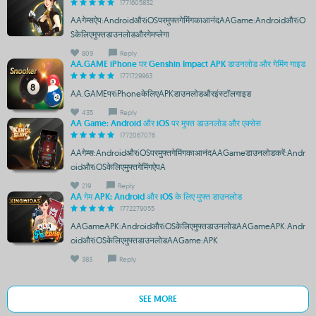
1771605832
AAगेम्सऐप:AndroidऔरiOSपरमुफ्तगेमिंगकाआनंदAAGame:AndroidऔरiO
Sकेलिएमुफ्तडाउनलोडऔरगेमप्लेगा
809
Reply
AA.GAME iPhone पर Genshin Impact APK डाउनलोड और गेमिंग गाइड
1771729963
AA.GAMEपरiPhoneकेलिएAPKडाउनलोडऔरइंस्टॉलगाइड
435
Reply
AA Game: Android और iOS पर मुफ्त डाउनलोड और एक्सेस
1772067076
AAगेम्स:AndroidऔरiOSपरमुफ्तगेमिंगकाआनंदAAGameडाउनलोडकरें:Andr
oidऔरiOSकेलिएमुफ्तगेमिंगऐपA
219
Reply
AA गेम APK: Android और iOS के लिए मुफ्त डाउनलोड
1772279055
AAGameAPK:AndroidऔरiOSकेलिएमुफ्तडाउनलोडAAGameAPK:Andr
oidऔरiOSकेलिएमुफ्तडाउनलोडAAGame:APK
383
Reply
SEE MORE