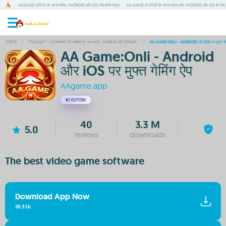
AAGAME OFFIC ऐप डाउनलोड: ANDROID और IOS प्लेटफ़ॉर्म गाइड
AA.GAME से STOR ऐप डाउनलोड करें: ANDROID और IOS के लिए 
HOME
/
**प्रोफ़ाइल** - उपयोगकर्ता की व्यक्तिगत जानकारी, उपलब्धियाँ और सांख्यिकी।
/
AA GAME:ONLI - ANDROID और IOS पर मुफ्त गेम
AA Game:Onli - Android
और iOS पर मुफ्त गेमिंग ऐप
AAgame app
#2
EDITORS
40
3.3 M
5.0
reviews
downloads
The best video game software
Download App Now
20.3.1.6