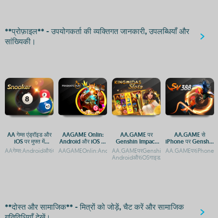
**प्रोफ़ाइल** - उपयोगकर्ता की व्यक्तिगत जानकारी, उपलब्धियाँ और
सांख्यिकी।
AA गेम्स एंड्रॉइड और
AAGAME Onlin:
AA.GAME पर
AA.GAME से
iOS पर मुफ्त में
Android और iOS पर
Genshin Impact
iPhone पर Genshin
डाउनलोड करें
ऐप एक्सेस गाइड
APK डाउनलोड करें -
Impact डाउनलोड और
AAगेम्स:AndroidऔरiOSपरमुफ्तगेमिंगएप्सAAगेम्सएंड्रॉइडऔरiOSपरमुफ्तमेंडाउनलोडकरेंAAगेम्सडाउ
AAGAMEOnlin:AndroidaurApplekeliyeekaasaanaccessgamin
AA.GAMEपरGenshinImpactAPKडाउनलोडकरे
AA.GAMEपरiPhoneकेलि
Android और iOS
प्ले करें
AndroidऔरiOSगाइडAA.GAMEपरGenshinIm
गाइड
**दोस्त और सामाजिक** - मित्रों को जोड़ें, चैट करें और सामाजिक
गतिविधियाँ देखें।