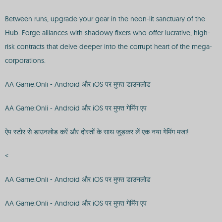
Between runs, upgrade your gear in the neon-lit sanctuary of the
Hub. Forge alliances with shadowy fixers who offer lucrative, high-
risk contracts that delve deeper into the corrupt heart of the mega-
corporations.
AA Game:Onli - Android और iOS पर मुफ्त डाउनलोड
AA Game:Onli - Android और iOS पर मुफ्त गेमिंग एप
ऐप स्टोर से डाउनलोड करें और दोस्तों के साथ जुड़कर लें एक नया गेमिंग मजा!
<
AA Game:Onli - Android और iOS पर मुफ्त डाउनलोड
AA Game:Onli - Android और iOS पर मुफ्त गेमिंग एप