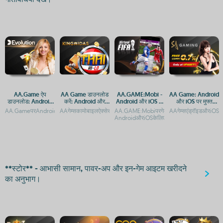
AA.Game ऐप
AA Game डाउनलोड
AA.GAME:Mobi -
AA Game: Android
डाउनलोड: Android
करें: Android और
Android और iOS के
और iOS पर मुफ्त
और iOS प्लेटफ़ॉर्म पर
iOS के लिए मुफ्त गेमिंग
लिए ऐप डाउनलोड करें
डाउनलोड और गेमिंग
AA.GameपरAndroidऔरiOSकेलिएगेम्सडाउनलोडकरेंAA.Gameपरगेमिंगअनुभव:ऐप्सऔरप्लेटफॉर्मएक्
AAगेम्सकामोबाइलऐक्सेस:AndroidऔरiOSपरडाउनलोडगाइडAAगेम्सएंड्रॉइड
AA.GAME:Mobiपरगेम्सडाउनलोडकरें-
AAगेम्सएंड्रॉइडऔरiOSप
गेमिंग एक्सेस
ऐप
अनुभव
AndroidऔरiOSकेलिएमुफ्तऐपएक्सेसAA.GAM
**स्टोर** - आभासी सामान, पावर-अप और इन-गेम आइटम खरीदने
का अनुभाग।