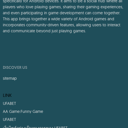
AA.Game,Download for Store is a mobile gaming platform designed
specifically for Android devices. It aims to be a social hub where all
players who love playing games, sharing their gaming experiences,
and even participating in game development can come together.
This app brings together a wide variety of Android games and
incorporates community-driven features, allowing users to interact
and communicate beyond just playing games.
DISCOVER US
sitemap
LINK
UFABET
AA Game:Funny Game