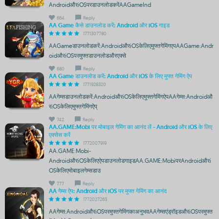
AndroidऔरiOSपरडाउनलोडकरेंAAGameInd
664
Reply
AA Game कैसे डाउनलोड करें: Android और iOS गाइड
1771307780
AAGameडाउनलोडकरें:AndroidऔरiOSकेलिएमुफ्तगेमिंगएपAAGame:Andr
oidऔरiOSपरमुफ्तडाउनलोडऔरएक्से
680
Reply
AA Game डाउनलोड करें: Android और iOS के लिए मुफ्त गेमिंग ऐप
1771928320
AAगेम्सडाउनलोडकरें:AndroidऔरiOSकेलिएमुफ्तगेमिंगऐपAAगेम्स:Androidऔ
रiOSकेलिएमुफ्तगेमिंगऐप्
742
Reply
AA.GAME:Mobi पर मोबाइल गेमिंग का आनंद लें - Android और iOS के लिए
एक्सेस करें
1772007919
AA.GAME:Mobi-
AndroidऔरiOSकेलिएऐपडाउनलोडगाइडAA.GAME:MobiपरAndroidऔरi
OSकेलिएमोबाइलगेम्सडाउ
777
Reply
AA गेम्स ऐप: Android और iOS पर मुफ्त गेमिंग का आनंद
1772027263
AAगेम्स:AndroidऔरiOSपरमुफ्तगेमिंगकाअनुभवAAगेम्सएंड्रॉइडऔरiOSपरमुफ्त