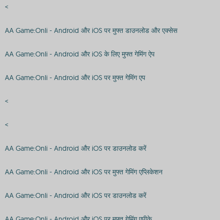
<
AA Game:Onli - Android और iOS पर मुफ्त डाउनलोड और एक्सेस
AA Game:Onli - Android और iOS के लिए मुफ्त गेमिंग ऐप
AA Game:Onli - Android और iOS पर मुफ्त गेमिंग एप
<
<
AA Game:Onli - Android और iOS पर डाउनलोड करें
AA Game:Onli - Android और iOS पर मुफ्त गेमिंग एप्लिकेशन
AA Game:Onli - Android और iOS पर डाउनलोड करें
AA Game:Onli - Android और iOS पर मुफ्त गेमिंग एपीके