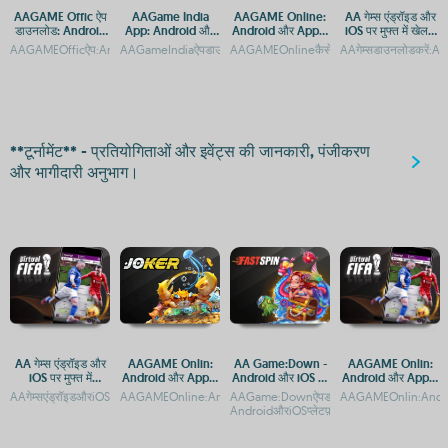
AAGAME Offic ऐप
AAGame India
AAGAME Online:
AA गेम्स एंड्रॉइड और
डाउनलोड: Android
App: Android और
Android और Apple
iOS पर मुफ्त में खेलने
और iOS प्लेटफ़ॉर्म
iOS पर डाउनलोड करें
के लिए एक्सेस और ऐप
के लिए डाउनलोड करें
AAGAMEOfficऐप:AndroidऔरiOSपरडाउनलोडकरेंAAGAMEOfficऐप:AndroidऔरiOSपरमुफ्
AAGameIndiaऐपडाउनलोड:AndroidऔरiOSप्लेटफॉर्मपरएक्सेसAAGa
AAGAMEOnlineकैसेडाउनलोडकरें:Androidऔ
AAगेम्सडाउनलोडकरें:
गाइड
डाउनलोड
**टूर्नामेंट** - प्रतियोगिताओं और इवेंट्स की जानकारी, पंजीकरण
और भागीदारी अनुभाग।
AA गेम्स एंड्रॉइड और
AAGAME Onlin:
AA Game:Down -
AAGAME Onlin:
iOS पर मुफ्त में
Android और Apple
Android और iOS पर
Android और Apple
डाउनलोड करें
पर एक्सेस करें
डाउनलोड और एक्सेस
के लिए APP एक्सेस
AAगेम्सएंड्रॉइडऔरiOSपरमुफ्तमेंखेलनेकेलिएडाउनलोडकरेंAAगेम्स:AndroidऔरiOSपरमुफ्तगेमिंगकाआन
AAGAMEOnline:AndroidऔरAppleडिवाइसपरएक्सेसकरेंAAGAMEOnl
AAGame:Downऐपडाउनलोड-
AAGAMEOnlin:Androi
गाइड
AndroidऔरiOSप्लेटफ़ॉर्मगाइड