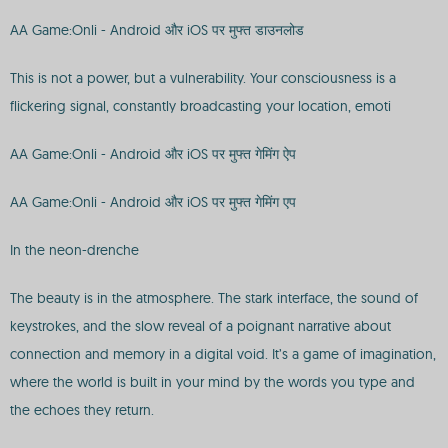
AA Game:Onli - Android और iOS पर मुफ्त डाउनलोड
This is not a power, but a vulnerability. Your consciousness is a
flickering signal, constantly broadcasting your location, emoti
AA Game:Onli - Android और iOS पर मुफ्त गेमिंग ऐप
AA Game:Onli - Android और iOS पर मुफ्त गेमिंग एप
In the neon-drenche
The beauty is in the atmosphere. The stark interface, the sound of
keystrokes, and the slow reveal of a poignant narrative about
connection and memory in a digital void. It’s a game of imagination,
where the world is built in your mind by the words you type and
the echoes they return.