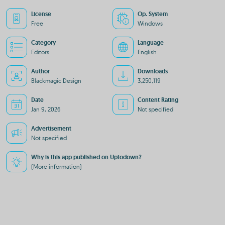
License
Op. System
Free
Windows
Category
Language
Editors
English
Author
Downloads
Blackmagic Design
3,250,119
Date
Content Rating
Jan 9, 2026
Not specified
Advertisement
Not specified
Why is this app published on Uptodown?
(More information)