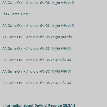
AA Game:Onli - Android और iOS पर मुफ्त गेमिंग एपीके
**AA Game: Onli**
AA Game:Onli - Android और iOS पर मुफ्त गेमिंग एपीके
AA Game:Onli - Android और iOS पर मुफ्त डाउनलोड
AA Game:Onli - Android और iOS पर मुफ्त गेमिंग ऐप
AA Game:Onli - Android और iOS पर डाउनलोड करें
AA Game:Onli - Android और iOS पर मुफ्त गेमिंग एप
AA Game:Onli - Android और iOS पर डाउनलोड करें
Information about DaVinci Resolve 20.3.1.6