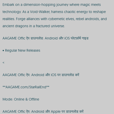
Embark on a dimension-hopping journey where magic meets
technology. As a Void-Walker, harness chaotic energy to reshape
realities. Forge alliances with cybernetic elves, rebel androids, and
ancient dragons in a fractured universe.
AAGAME Offic ऐप डाउनलोड: Android और iOS प्लेटफ़ॉर्म गाइड
• Regular New Releases
<
AAGAME Offic ऐप: Android और iOS पर डाउनलोड करें
**AAGAME.com/StarRailEnd**
Mode: Online & Offline
AAGAME Offic ऐप: Android और Apple पर डाउनलोड करें