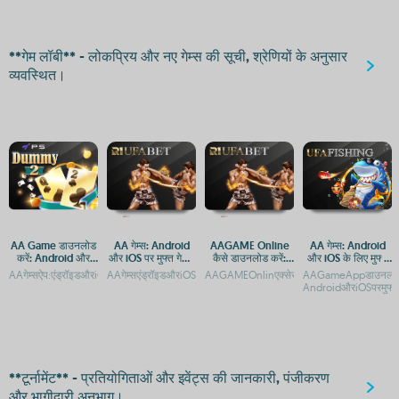
**गेम लॉबी** - लोकप्रिय और नए गेम्स की सूची, श्रेणियों के अनुसार
व्यवस्थित।
AA Game डाउनलोड
AA गेम्स: Android
AAGAME Online
AA गेम्स: Android
करें: Android और
और iOS पर मुफ्त गेमिंग
कैसे डाउनलोड करें:
और iOS के लिए मुफ्त
iOS पर मुफ्त गेमिंग एप
एप्स
Android और iOS
गेमिंग ऐप्स
AAगेम्सऐप:एंड्रॉइडऔरiOSपरमुफ्तगेमिंगकाआनंदAAGameAndroidऔरiOSपरमुफ्तमेंखेलनेकेलिएडाउ
AAगेम्सएंड्रॉइडऔरiOSपरमुफ्तमेंडाउनलोडकरनेकेलिएAAGame:Androidऔ
AAGAMEOnlinएक्सेस:AndroidऔरAppleकेल
AAGameAppडाउनलो
गाइड
AndroidऔरiOSपरमुफ्तगे
**टूर्नामेंट** - प्रतियोगिताओं और इवेंट्स की जानकारी, पंजीकरण
और भागीदारी अनुभाग।