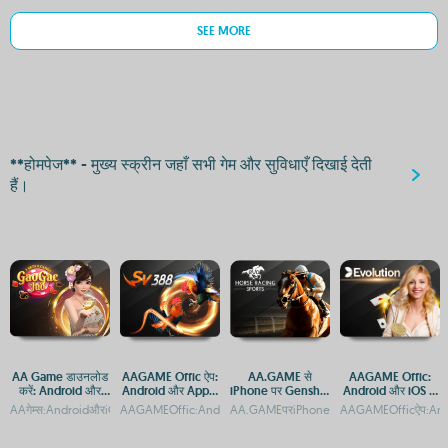
SEE MORE
**होमपेज** - मुख्य स्क्रीन जहाँ सभी गेम और सुविधाएँ दिखाई देती
हैं।
AA Game डाउनलोड
AAGAME Offic ऐप:
AA.GAME से
AAGAME Offic:
करें: Android और
Android और Apple
iPhone पर Genshin
Android और iOS के
iOS के लिए मुफ्त गेमिंग
पर डाउनलोड करें
Impact APK
लिए ऐप डाउनलोड गाइड
AAगेम्स:AndroidऔरiOSपरमुफ्तगेमिंगकाआनंदAAगेम्सएंड्रॉइडऔरiOSपरमुफ्तमेंडाउनलोडकरनेकेलिएउ
AAGAMEOffic:AndroidऔरiOSकेलिएऑफिशियलAPPडाउनलोडगाइडAA
AA.GAMEपरiPhoneकेलिएAndroidऐप्सकैसेड
AAGAMEOfficऐप:And
ऐप
डाउनलोड कैसे करें