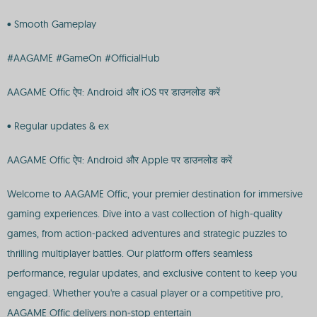
• Smooth Gameplay
#AAGAME #GameOn #OfficialHub
AAGAME Offic ऐप: Android और iOS पर डाउनलोड करें
• Regular updates & ex
AAGAME Offic ऐप: Android और Apple पर डाउनलोड करें
Welcome to AAGAME Offic, your premier destination for immersive
gaming experiences. Dive into a vast collection of high-quality
games, from action-packed adventures and strategic puzzles to
thrilling multiplayer battles. Our platform offers seamless
performance, regular updates, and exclusive content to keep you
engaged. Whether you're a casual player or a competitive pro,
AAGAME Offic delivers non-stop entertain