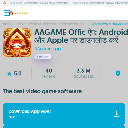
AAGAME OFFIC ऐप डाउनलोड: ANDROID और IOS प्लेटफ़ॉर्म गाइड
AA.GAME से STOR ऐप डाउनलोड करें: ANDROID और IOS के लिए 
HOME
/
**टूर्नामेंट** - प्रतियोगिताओं और इवेंट्स की जानकारी, पंजीकरण और भागीदारी अनुभाग।
/
AAGAME OFFIC ऐप: ANDROID और APPL
AAGAME Offic ऐप: Android
और Apple पर डाउनलोड करें
AAgame app
#2
EDITORS
40
3.3 M
5.0
reviews
downloads
The best video game software
Download App Now
20.3.1.6