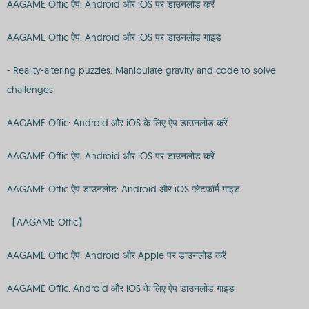
AAGAME Offic ऐप: Android और iOS पर डाउनलोड करें
AAGAME Offic ऐप: Android और iOS पर डाउनलोड गाइड
- Reality-altering puzzles: Manipulate gravity and code to solve
challenges
AAGAME Offic: Android और iOS के लिए ऐप डाउनलोड करें
AAGAME Offic ऐप: Android और iOS पर डाउनलोड करें
AAGAME Offic ऐप डाउनलोड: Android और iOS प्लेटफ़ॉर्म गाइड
【AAGAME Offic】
AAGAME Offic ऐप: Android और Apple पर डाउनलोड करें
AAGAME Offic: Android और iOS के लिए ऐप डाउनलोड गाइड