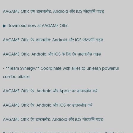
AAGAME Offic एप्प डाउनलोड: Android और iOS प्लेटफॉर्म गाइड
▶ Download now at AAGAME Offic.
AAGAME Offic ऐप डाउनलोड: Android और iOS प्लेटफॉर्म गाइड
AAGAME Offic: Android और iOS के लिए ऐप डाउनलोड गाइड
- **Team Synergy:** Coordinate with allies to unleash powerful
combo attacks.
AAGAME Offic ऐप: Android और Apple पर डाउनलोड करें
AAGAME Offic ऐप: Android और iOS पर डाउनलोड करें
AAGAME Offic ऐप डाउनलोड: Android और iOS प्लेटफ़ॉर्म गाइड