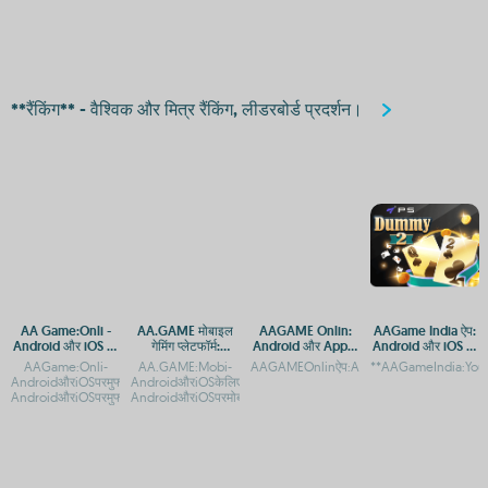
**रैंकिंग** - वैश्विक और मित्र रैंकिंग, लीडरबोर्ड प्रदर्शन।
AA Game:Onli -
AA.GAME मोबाइल
AAGAME Onlin:
AAGame India ऐप:
Android और iOS पर
गेमिंग प्लेटफॉर्म:
Android और Apple
Android और iOS पर
मुफ्त गेमिंग एप
Android और iOS पर
पर ऐप्स और APK
डाउनलोड करें
AAGame:Onli-
AA.GAME:Mobi-
AAGAMEOnlinऐप:AndroidऔरAppleपरएक्सेस
**AAGameIndia:You
एक्सेस गाइड
एक्सेस
AndroidऔरiOSपरमुफ्तगेमिंगएप्लिकेशनAAGame:Onli-
AndroidऔरiOSकेलिएऐपडाउनलोडकरेंAA.GAME:Mobi-
AndroidऔरiOSपरमुफ्तगेमिंगएपAAG
AndroidऔरiOSपरमोबाइलगेमिंगप्लेटफ