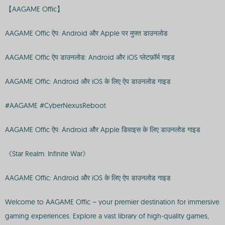
【AAGAME Offic】
AAGAME Offic ऐप: Android और Apple पर मुफ्त डाउनलोड
AAGAME Offic ऐप डाउनलोड: Android और iOS प्लेटफ़ॉर्म गाइड
AAGAME Offic: Android और iOS के लिए ऐप डाउनलोड गाइड
#AAGAME #CyberNexusReboot
AAGAME Offic ऐप: Android और Apple डिवाइस के लिए डाउनलोड गाइड
《Star Realm: Infinite War》
AAGAME Offic: Android और iOS के लिए ऐप डाउनलोड गाइड
Welcome to AAGAME Offic – your premier destination for immersive
gaming experiences. Explore a vast library of high-quality games,