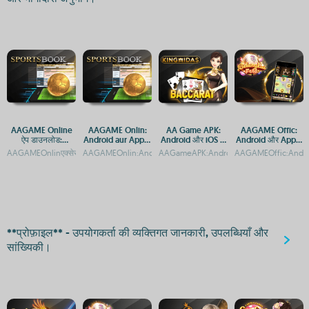
AAGAME Online
AAGAME Onlin:
AA Game APK:
AAGAME Offic:
ऐप डाउनलोड:
Android aur Apple
Android और iOS के
Android और Apple
Android और iOS
ke liye App aur
लिए मुफ्त डाउनलोड
के लिए ऐप डाउनलोड
AAGAMEOnlinएक्सेस:AndroidऔरAppleकेलिएAPPऔरAPKAAGAMEOnlin:AndroidaurAp
AAGAMEOnlin:AndroidaurApplekeliyeAPPaurAPKडाउनलोडAAGA
AAGameAPK:AndroidऔरiOSपरमुफ्तडाउनलोड**
AAGAMEOffic:Andro
प्लेटफ़ॉर्म पर एक्सेस
APK
गाइड
**प्रोफ़ाइल** - उपयोगकर्ता की व्यक्तिगत जानकारी, उपलब्धियाँ और
सांख्यिकी।