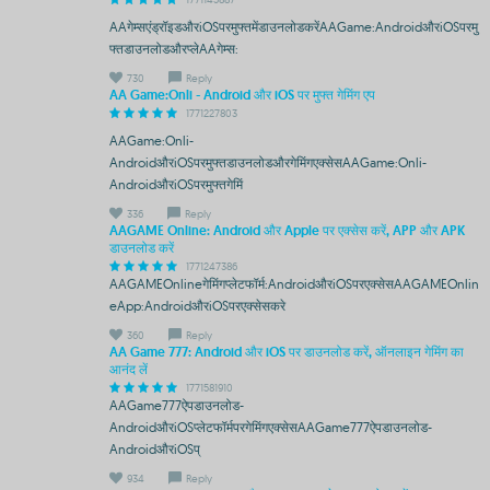
AAगेम्सएंड्रॉइडऔरiOSपरमुफ्तमेंडाउनलोडकरेंAAGame:AndroidऔरiOSपरमु
फ्तडाउनलोडऔरप्लेAAगेम्स:
730
Reply
AA Game:Onli - Android और iOS पर मुफ्त गेमिंग एप
1771227803
AAGame:Onli-
AndroidऔरiOSपरमुफ्तडाउनलोडऔरगेमिंगएक्सेसAAGame:Onli-
AndroidऔरiOSपरमुफ्तगेमिं
336
Reply
AAGAME Online: Android और Apple पर एक्सेस करें, APP और APK
डाउनलोड करें
1771247386
AAGAMEOnlineगेमिंगप्लेटफॉर्म:AndroidऔरiOSपरएक्सेसAAGAMEOnlin
eApp:AndroidऔरiOSपरएक्सेसकरे
360
Reply
AA Game 777: Android और iOS पर डाउनलोड करें, ऑनलाइन गेमिंग का
आनंद लें
1771581910
AAGame777ऐपडाउनलोड-
AndroidऔरiOSप्लेटफॉर्मपरगेमिंगएक्सेसAAGame777ऐपडाउनलोड-
AndroidऔरiOSप्
934
Reply