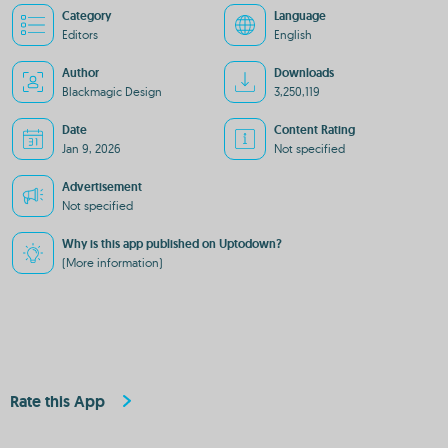
Category
Language
Editors
English
Author
Downloads
Blackmagic Design
3,250,119
Date
Content Rating
Jan 9, 2026
Not specified
Advertisement
Not specified
Why is this app published on Uptodown?
(More information)
Rate this App