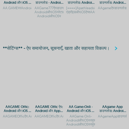
Android और iOS के
डाउनलोड - Android
डाउनलोड: Android
डाउनलोड: Android
लिए मुफ्त ऐप्स और गेम्स
और iOS प्लेटफ़ॉर्म पर
और iOS पर गेमिंग का
और iOS प्लेटफ़ॉर्म पर
AA.GAMEपरAndroidऔरiOSकेलिएमुफ्तफायरमैक्सAPKडाउनलोडकरेंAA.GAMEऐपडाउनलोड:Andr
AAGame777ऐपडाउनलोड-
[====]Apathleadsintothedark:>AAगेम्स:मोबाइलग
AAgameऐपडाउनलोड:And
डाउनलोड करें
गेमिंग एक्सेस
अनुभव
गेमिंग एक्सेस
AndroidऔरiOSप्लेटफ़ॉर्मपरगेमिंगएक्सेसAAGame777ऐपडाउनलोड-
एंड्रॉइडऔरiOSऐप्सAAGa
AndroidऔरiOSप
**सेटिंग्स** - ऐप समायोजन, सूचनाएँ, खाता और सहायता विकल्प।
AAGAME Offic:
AAGAME Offic ऐप:
AA Game:Onli -
AAgame App
Android और iOS के
Android और Apple
Android और iOS पर
डाउनलोड: Android
लिए ऐप डाउनलोड गाइड
डिवाइस के लिए
मुफ्त गेमिंग एप्लिकेशन
और iOS के लिए गेमिंग
AAGAMEOfficऐप:AndroidऔरiOSपरडाउनलोडकरेंAAGAMEOfficऐपडाउनलोड:AndroidऔरiOSप्ले
AAGAMEOfficऐप:AndroidऔरiOSपरडाउनलोडकरेंAAGAMEOfficऐपडाउन
AAGame:Onli-
AAgameAppडाउनलोड:A
डाउनलोड गाइड
प्लेटफॉर्म
AndroidऔरiOSपरमुफ्तगेमिंगएपAAGame:Onli-
AndroidऔरiOSपरमुफ्तगेमिंगएपAAGame:Onl