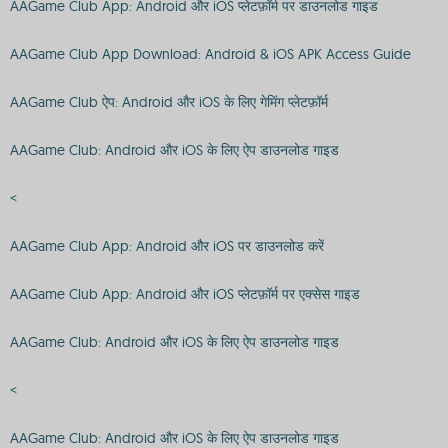
AAGame Club App: Android और iOS प्लेटफ़ॉर्म पर डाउनलोड गाइड
AAGame Club App Download: Android & iOS APK Access Guide
AAGame Club ऐप: Android और iOS के लिए गेमिंग प्लेटफ़ॉर्म
AAGame Club: Android और iOS के लिए ऐप डाउनलोड गाइड
<
AAGame Club App: Android और iOS पर डाउनलोड करें
AAGame Club App: Android और iOS प्लेटफ़ॉर्म पर एक्सेस गाइड
AAGame Club: Android और iOS के लिए ऐप डाउनलोड गाइड
<
AAGame Club: Android और iOS के लिए ऐप डाउनलोड गाइड