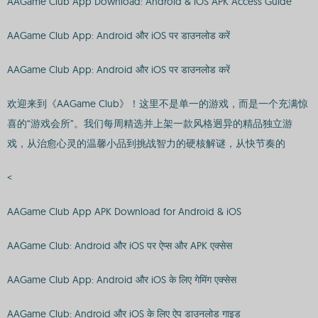
AAGame Club App Download: Android & iOS APK Access Guide
AAGame Club App: Android और iOS पर डाउनलोड करें
AAGame Club App: Android और iOS पर डाउनलोड करें
欢迎来到《AAGame Club》！这里不是单一的游戏，而是一个充满惊
喜的“游戏会所”。我们每周精选并上架一款风格迥异的精品独立游
戏，从治愈心灵的温馨小品到挑战智力的硬核解谜，从快节奏的
<
AAGame Club App APK Download for Android & iOS
AAGame Club: Android और iOS पर ऐप्स और APK एक्सेस
AAGame Club App: Android और iOS के लिए गेमिंग एक्सेस
AAGame Club: Android और iOS के लिए ऐप डाउनलोड गाइड