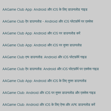
AAGame Club App: Android और iOS के लिए डाउनलोड गाइड
AAGame Club ऐप डाउनलोड - Android और iOS प्लेटफ़ॉर्म पर एक्सेस
AAGame Club App: Android और iOS पर डाउनलोड करें
AAGame Club App: Android और iOS पर मुफ्त डाउनलोड
AAGame Club एप्प डाउनलोड: Android और iOS प्लेटफ़ॉर्म गाइड
AAGame Club ऐप डाउनलोड: Android और iOS प्लेटफ़ॉर्म पर एक्सेस गाइड
AAGame Club App: Android और iOS के लिए मुफ्त डाउनलोड
AAGame Club: Android और iOS पर मुफ्त डाउनलोड और एक्सेस गाइड
AAGame Club: Android और iOS के लिए ऐप्स और APK डाउनलोड करें