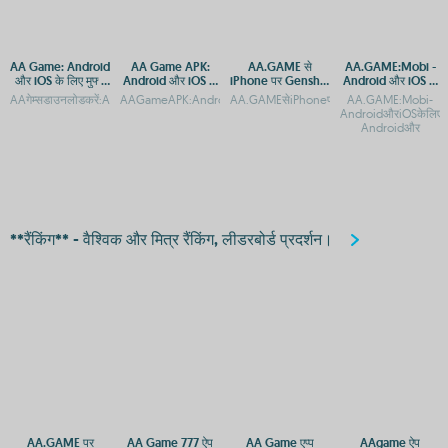
AA Game: Android
AA Game APK:
AA.GAME से
AA.GAME:Mobi -
और iOS के लिए मुफ्त
Android और iOS के
iPhone पर Genshin
Android और iOS के
डाउनलोड और गेमप्ले
लिए मुफ्त डाउनलोड
Impact डाउनलोड
लिए ऐप डाउनलोड गाइड
AAगेम्सडाउनलोडकरें:AndroidऔरiOSपरमुफ्तगेमिंगएपAAGameडाउनलोडकरें:AndroidऔरiOSकेलिएम
AAGameAPK:AndroidऔरiOSपरमुफ्तडाउनलोडAAGameAPK:Andro
AA.GAMEसेiPhoneपरGenshinImpactAPKडा
AA.GAME:Mobi-
गाइड
करने का तरीका
AndroidऔरiOSकेलिएऐप
Androidऔर
**रैंकिंग** - वैश्विक और मित्र रैंकिंग, लीडरबोर्ड प्रदर्शन।
AA.GAME पर
AA Game 777 ऐप
AA Game एप्प
AAgame ऐप