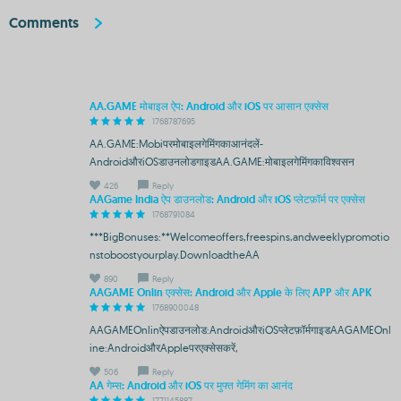
Comments
AA.GAME मोबाइल ऐप: Android और iOS पर आसान एक्सेस
1768787695
AA.GAME:Mobiपरमोबाइलगेमिंगकाआनंदलें-
AndroidऔरiOSडाउनलोडगाइडAA.GAME:मोबाइलगेमिंगकाविश्वसन
426
Reply
AAGame India ऐप डाउनलोड: Android और iOS प्लेटफ़ॉर्म पर एक्सेस
1768791084
***BigBonuses:**Welcomeoffers,freespins,andweeklypromotio
nstoboostyourplay.DownloadtheAA
890
Reply
AAGAME Onlin एक्सेस: Android और Apple के लिए APP और APK
1768900048
AAGAMEOnlinऐपडाउनलोड:AndroidऔरiOSप्लेटफ़ॉर्मगाइडAAGAMEOnl
ine:AndroidऔरAppleपरएक्सेसकरें,
506
Reply
AA गेम्स: Android और iOS पर मुफ्त गेमिंग का आनंद
1771145887