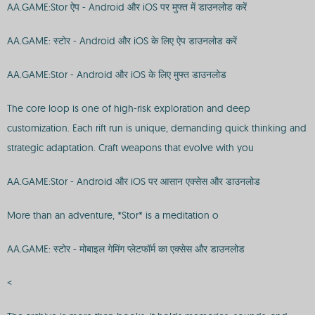
AA.GAME:Stor ऐप - Android और iOS पर मुफ्त में डाउनलोड करें
AA.GAME: स्टोर - Android और iOS के लिए ऐप डाउनलोड करें
AA.GAME:Stor - Android और iOS के लिए मुफ्त डाउनलोड
The core loop is one of high-risk exploration and deep
customization. Each rift run is unique, demanding quick thinking and
strategic adaptation. Craft weapons that evolve with you
AA.GAME:Stor - Android और iOS पर आसान एक्सेस और डाउनलोड
More than an adventure, *Stor* is a meditation o
AA.GAME: स्टोर - मोबाइल गेमिंग प्लेटफॉर्म का एक्सेस और डाउनलोड
<