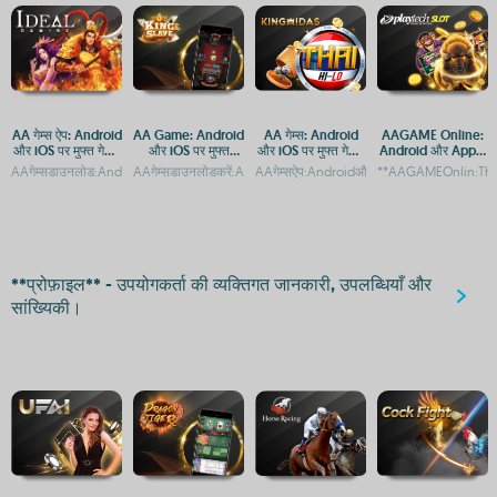
AA गेम्स ऐप: Android
AA Game: Android
AA गेम्स: Android
AAGAME Online:
और iOS पर मुफ्त गेमिंग
और iOS पर मुफ्त
और iOS पर मुफ्त गेमिंग
Android और Apple
का आनंद
डाउनलोड और एक्सेस
ऐप्स
पर ऐप एक्सेस
AAगेम्सडाउनलोड:AndroidऔरiOSकेलिएमुफ्तगेमिंगऐपAAगेम्सएंड्रॉइडऔरiOSपरमुफ्तमेंडाउनलोडकरें
AAगेम्सडाउनलोडकरें:AndroidऔरiOSपरमुफ्तगेमिंगएप्सAAगेम्सएंड्रॉइडऔरiOS
AAगेम्सऐप:AndroidऔरiOSपरमुफ्तगेमिंगकाआनंद
**AAGAMEOnlin:Th
गाइड
**प्रोफ़ाइल** - उपयोगकर्ता की व्यक्तिगत जानकारी, उपलब्धियाँ और
सांख्यिकी।