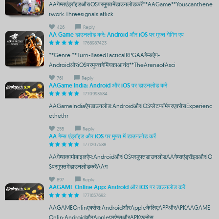
AAगेम्सएंड्रॉइडऔरiOSपरमुफ्तमेंडाउनलोडकरें**AAGame**Youscanthene
twork.Threesignals:aflick
426
Reply
AA Game डाउनलोड करें: Android और iOS पर मुफ्त गेमिंग एप
1768987423
**Genre:**Turn-BasedTacticalRPGAAगेम्सऐप-
AndroidऔरiOSपरमुफ्तगेमिंगकाआनंद**TheArenaofAsci
761
Reply
AAGame India: Android और iOS पर डाउनलोड करें
1770993584
AAGameIndiaऐपडाउनलोड:AndroidऔरiOSप्लेटफॉर्मपरएक्सेसExperienc
ethethr
255
Reply
AA गेम्स एंड्रॉइड और iOS पर मुफ्त में डाउनलोड करें
1771207588
AAगेम्सकामोबाइलऐप:AndroidऔरiOSपरमुफ्तडाउनलोडAAगेम्सएंड्रॉइडऔरiO
Sपरमुफ्तमेंडाउनलोडकरेंAAग
897
Reply
AAGAME Online App: Android और iOS पर डाउनलोड करें
1771657692
AAGAMEOnlinएक्सेस:AndroidऔरAppleकेलिएAPPऔरAPKAAGAME
Onlin:AndroidऔरAppleपरऐप्सऔरAPKएक्सेस