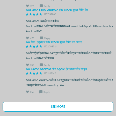
322
Reply
AAGame Club: Android और iOS पर मुफ्त गेमिंग ऐप
1771797900
AAGameClubऐपडाउनलोड-
AndroidऔरiOSप्लेटफ़ॉर्मपरएक्सेसAAGameClubAppAPKDownloadfor
Android&iO
470
Reply
AA गेम्स: एंड्रॉइड और iOS पर मुफ्त गेमिंग का आनंद
1772003521
AAगेम्सएंड्रॉइडऔरiOSपरमुफ्तमेंखेलनेकेलिएडाउनलोडकरेंAAगेम्सडाउनलोडकरें:
AndroidऔरiOSकेलिएम
736
Reply
AA Game Android और Apple ऐप डाउनलोड गाइड
1772143146
AAGame:AndroidऔरiOSपरमुफ्तडाउनलोडऔरप्लेकरेंAAगेम्सएंड्रॉइडऔरiO
Sपरमुफ्तमेंडाउAAGameApp:An
154
Reply
SEE MORE