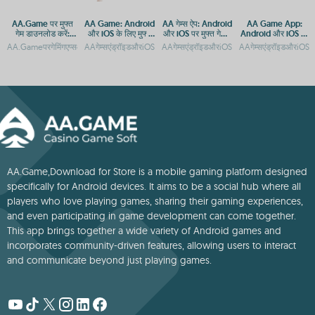
AA.Game पर मुफ्त
AA Game: Android
AA गेम्स ऐप: Android
AA Game App:
गेम डाउनलोड करें:
और iOS के लिए मुफ्त
और iOS पर मुफ्त गेमिंग
Android और iOS पर
Android और iOS के
डाउनलोड और प्ले
का आनंद
मुफ्त डाउनलोड
AA.Gameपरगेमिंगएप्सऔरAPKडाउनलोडकरें:AndroidऔरAppleप्लेटफ़ॉर्मकेलिएएक्सेसAA.Gameपरमु
AAगेम्सएंड्रॉइडऔरiOSपरमुफ्तमेंखेलनेकेलिएडाउनलोडकरेंAAGameडाउनलो
AAगेम्सएंड्रॉइडऔरiOSपरमुफ्तगेमिंगऐपAAगेम्सएंड्
AAगेम्सएंड्रॉइडऔरiOSपर
लिए पूरी गाइड
AA.Game,Download for Store is a mobile gaming platform designed
specifically for Android devices. It aims to be a social hub where all
players who love playing games, sharing their gaming experiences,
and even participating in game development can come together.
This app brings together a wide variety of Android games and
incorporates community-driven features, allowing users to interact
and communicate beyond just playing games.