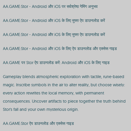
AA.GAME:Stor - Android और iOS पर सर्वश्रेष्ठ गेमिंग अनुभव
AA.GAME:Stor - Android और iOS के लिए मुफ्त ऐप डाउनलोड करें
AA.GAME:Stor - Android और iOS के लिए मुफ्त ऐप डाउनलोड करें
AA.GAME:Stor - Android और iOS के लिए ऐप डाउनलोड और एक्सेस गाइड
AA.GAME पर Stor ऐप डाउनलोड करें: Android और iOS के लिए गाइड
Gameplay blends atmospheric exploration with tactile, rune-based
magic. Inscribe symbols in the air to alter reality, but choose wisely:
every action rewrites the local memory, with permanent
consequences. Uncover artifacts to piece together the truth behind
Stor's fall and your own mysterious origin.
AA.GAME:Stor ऐप डाउनलोड और एक्सेस गाइड