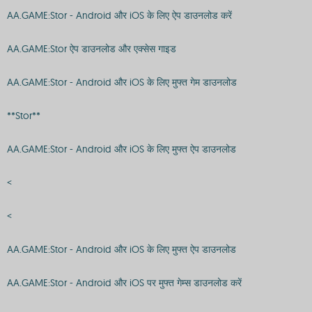
AA.GAME:Stor - Android और iOS के लिए ऐप डाउनलोड करें
AA.GAME:Stor ऐप डाउनलोड और एक्सेस गाइड
AA.GAME:Stor - Android और iOS के लिए मुफ्त गेम डाउनलोड
**Stor**
AA.GAME:Stor - Android और iOS के लिए मुफ्त ऐप डाउनलोड
<
<
AA.GAME:Stor - Android और iOS के लिए मुफ्त ऐप डाउनलोड
AA.GAME:Stor - Android और iOS पर मुफ्त गेम्स डाउनलोड करें