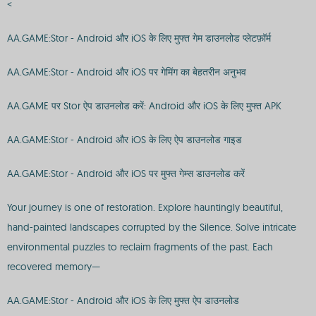
<
AA.GAME:Stor - Android और iOS के लिए मुफ्त गेम डाउनलोड प्लेटफ़ॉर्म
AA.GAME:Stor - Android और iOS पर गेमिंग का बेहतरीन अनुभव
AA.GAME पर Stor ऐप डाउनलोड करें: Android और iOS के लिए मुफ्त APK
AA.GAME:Stor - Android और iOS के लिए ऐप डाउनलोड गाइड
AA.GAME:Stor - Android और iOS पर मुफ्त गेम्स डाउनलोड करें
Your journey is one of restoration. Explore hauntingly beautiful,
hand-painted landscapes corrupted by the Silence. Solve intricate
environmental puzzles to reclaim fragments of the past. Each
recovered memory—
AA.GAME:Stor - Android और iOS के लिए मुफ्त ऐप डाउनलोड