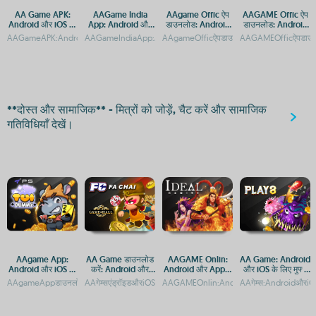
AA Game APK:
AAGame India
AAgame Offic ऐप
AAGAME Offic ऐप
Android और iOS पर
App: Android और
डाउनलोड: Android
डाउनलोड: Android
डाउनलोड करें
iOS पर डाउनलोड करें
और iOS प्लेटफ़ॉर्म पर
और iOS प्लेटफ़ॉर्म
AAGameAPK:AndroidऔरiOSपरडाउनलोडकरेंAAGameAPK:AndroidऔरiOSकेलिएडाउनलोडग
AAGameIndiaApp:AndroidऔरiOSपरडाउनलोडकरेंAAGameIndia:And
AAgameOfficऐपडाउनलोड:AndroidऔरiOSप्लेट
AAGAMEOfficऐपडाउनल
एक्सेस गाइड
गाइड
**दोस्त और सामाजिक** - मित्रों को जोड़ें, चैट करें और सामाजिक
गतिविधियाँ देखें।
AAgame App:
AA Game डाउनलोड
AAGAME Onlin:
AA Game: Android
Android और iOS पर
करें: Android और
Android और Apple
और iOS के लिए मुफ्त
मुफ्त गेम डाउनलोड करें
iOS के लिए मुफ्त ऐप
के लिए APP एक्सेस
डाउनलोड और प्ले
AAgameAppडाउनलोड:AndroidऔरiOSकेलिएगेमिंगप्लेटफॉर्मAAgameAppडाउनलोड:Androidऔर
AAगेम्सएंड्रॉइडऔरiOSपरमुफ्तमेंडाउनलोडकरें
AAGAMEOnlin:AndroidaurApplekeliyeAppa
AAगेम्स:AndroidऔरiOSप
एक्सेस