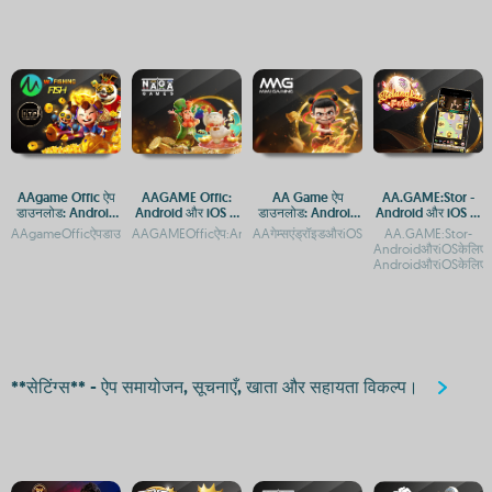
AAgame Offic ऐप
AAGAME Offic:
AA Game ऐप
AA.GAME:Stor -
डाउनलोड: Android
Android और iOS के
डाउनलोड: Android
Android और iOS पर
और iOS प्लेटफ़ॉर्म पर
लिए ऐप डाउनलोड गाइड
और iOS प्लेटफ़ॉर्म पर
मुफ्त गेम्स डाउनलोड
AAgameOfficऐपडाउनलोड:AndroidऔरiOSप्लेटफ़ॉर्मपरएक्सेसगाइडAAgameOfficऐपडाउनलोड:
AAGAMEOfficऐप:AndroidऔरAppleपरडाउनलोडकरेंAAGAMEOffic:
AAगेम्सएंड्रॉइडऔरiOSपरमुफ्तमेंखेलनेकेलिए
AA.GAME:Stor-
गेमिंग एक्सेस
गेमिंग अनुभव
करें
AndroidऔरiOSकेलिए
AndroidऔरiOSकेलिएमु
**सेटिंग्स** - ऐप समायोजन, सूचनाएँ, खाता और सहायता विकल्प।