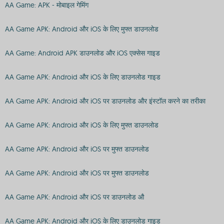
AA Game: APK - मोबाइल गेमिंग
AA Game APK: Android और iOS के लिए मुफ्त डाउनलोड
AA Game: Android APK डाउनलोड और iOS एक्सेस गाइड
AA Game APK: Android और iOS के लिए डाउनलोड गाइड
AA Game APK: Android और iOS पर डाउनलोड और इंस्टॉल करने का तरीका
AA Game APK: Android और iOS के लिए मुफ्त डाउनलोड
AA Game APK: Android और iOS पर मुफ्त डाउनलोड
AA Game APK: Android और iOS पर मुफ्त डाउनलोड
AA Game APK: Android और iOS पर डाउनलोड औ
AA Game APK: Android और iOS के लिए डाउनलोड गाइड