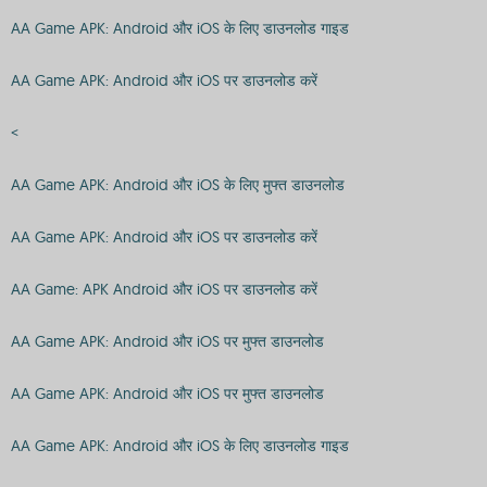
AA Game APK: Android और iOS के लिए डाउनलोड गाइड
AA Game APK: Android और iOS पर डाउनलोड करें
<
AA Game APK: Android और iOS के लिए मुफ्त डाउनलोड
AA Game APK: Android और iOS पर डाउनलोड करें
AA Game: APK Android और iOS पर डाउनलोड करें
AA Game APK: Android और iOS पर मुफ्त डाउनलोड
AA Game APK: Android और iOS पर मुफ्त डाउनलोड
AA Game APK: Android और iOS के लिए डाउनलोड गाइड