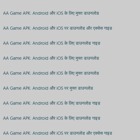
AA Game APK: Android और iOS के लिए मुफ्त डाउनलोड
AA Game APK: Android और iOS पर डाउनलोड और एक्सेस गाइड
AA Game APK: Android और iOS के लिए डाउनलोड गाइड
AA Game APK: Android और iOS के लिए मुफ्त डाउनलोड
AA Game APK: Android और iOS के लिए मुफ्त डाउनलोड
AA Game APK: Android और iOS पर मुफ्त डाउनलोड
AA Game APK: Android और iOS के लिए डाउनलोड गाइड
AA Game APK: Android और iOS के लिए डाउनलोड गाइड
AA Game APK: Android और iOS पर डाउनलोड और एक्सेस गाइड