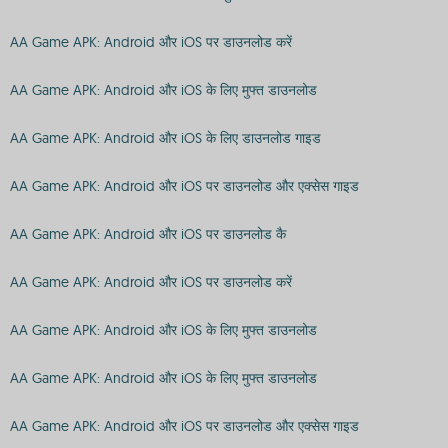
AA Game APK: Android और iOS पर डाउनलोड करें
AA Game APK: Android और iOS के लिए मुफ्त डाउनलोड
AA Game APK: Android और iOS के लिए डाउनलोड गाइड
AA Game APK: Android और iOS पर डाउनलोड और एक्सेस गाइड
AA Game APK: Android और iOS पर डाउनलोड कै
AA Game APK: Android और iOS पर डाउनलोड करें
AA Game APK: Android और iOS के लिए मुफ्त डाउनलोड
AA Game APK: Android और iOS के लिए मुफ्त डाउनलोड
AA Game APK: Android और iOS पर डाउनलोड और एक्सेस गाइड