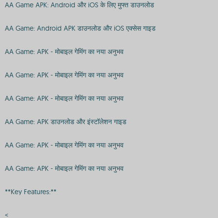
AA Game APK: Android और iOS के लिए मुफ्त डाउनलोड
AA Game: Android APK डाउनलोड और iOS एक्सेस गाइड
AA Game: APK - मोबाइल गेमिंग का नया अनुभव
AA Game: APK - मोबाइल गेमिंग का नया अनुभव
AA Game: APK - मोबाइल गेमिंग का नया अनुभव
AA Game: APK डाउनलोड और इंस्टॉलेशन गाइड
AA Game: APK - मोबाइल गेमिंग का नया अनुभव
AA Game: APK - मोबाइल गेमिंग का नया अनुभव
**Key Features:**
<