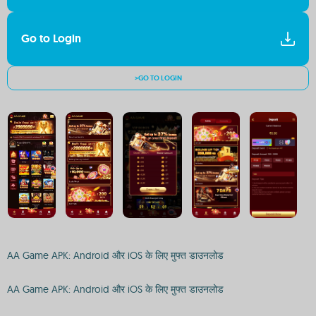
Go to Login
>GO TO LOGIN
AA Game APK: Android और iOS के लिए मुफ्त डाउनलोड
AA Game APK: Android और iOS के लिए मुफ्त डाउनलोड