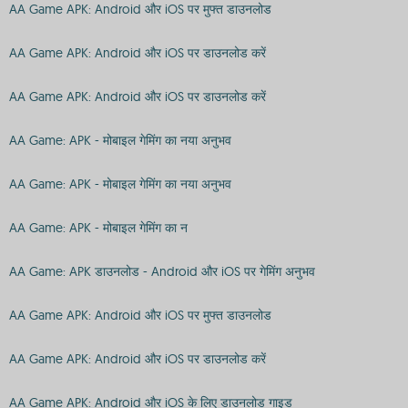
AA Game APK: Android और iOS पर मुफ्त डाउनलोड
AA Game APK: Android और iOS पर डाउनलोड करें
AA Game APK: Android और iOS पर डाउनलोड करें
AA Game: APK - मोबाइल गेमिंग का नया अनुभव
AA Game: APK - मोबाइल गेमिंग का नया अनुभव
AA Game: APK - मोबाइल गेमिंग का न
AA Game: APK डाउनलोड - Android और iOS पर गेमिंग अनुभव
AA Game APK: Android और iOS पर मुफ्त डाउनलोड
AA Game APK: Android और iOS पर डाउनलोड करें
AA Game APK: Android और iOS के लिए डाउनलोड गाइड