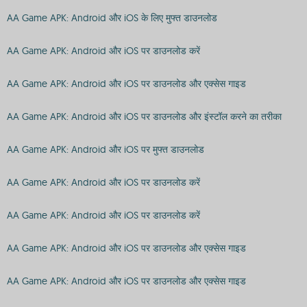
AA Game APK: Android और iOS के लिए मुफ्त डाउनलोड
AA Game APK: Android और iOS पर डाउनलोड करें
AA Game APK: Android और iOS पर डाउनलोड और एक्सेस गाइड
AA Game APK: Android और iOS पर डाउनलोड और इंस्टॉल करने का तरीका
AA Game APK: Android और iOS पर मुफ्त डाउनलोड
AA Game APK: Android और iOS पर डाउनलोड करें
AA Game APK: Android और iOS पर डाउनलोड करें
AA Game APK: Android और iOS पर डाउनलोड और एक्सेस गाइड
AA Game APK: Android और iOS पर डाउनलोड और एक्सेस गाइड