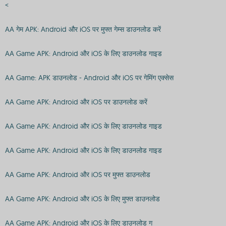
<
AA गेम APK: Android और iOS पर मुफ्त गेम्स डाउनलोड करें
AA Game APK: Android और iOS के लिए डाउनलोड गाइड
AA Game: APK डाउनलोड - Android और iOS पर गेमिंग एक्सेस
AA Game APK: Android और iOS पर डाउनलोड करें
AA Game APK: Android और iOS के लिए डाउनलोड गाइड
AA Game APK: Android और iOS के लिए डाउनलोड गाइड
AA Game APK: Android और iOS पर मुफ्त डाउनलोड
AA Game APK: Android और iOS के लिए मुफ्त डाउनलोड
AA Game APK: Android और iOS के लिए डाउनलोड ग