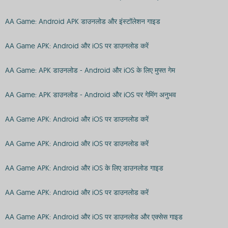
AA Game: Android APK डाउनलोड और इंस्टॉलेशन गाइड
AA Game APK: Android और iOS पर डाउनलोड करें
AA Game: APK डाउनलोड - Android और iOS के लिए मुफ्त गेम
AA Game: APK डाउनलोड - Android और iOS पर गेमिंग अनुभव
AA Game APK: Android और iOS पर डाउनलोड करें
AA Game APK: Android और iOS पर डाउनलोड करें
AA Game APK: Android और iOS के लिए डाउनलोड गाइड
AA Game APK: Android और iOS पर डाउनलोड करें
AA Game APK: Android और iOS पर डाउनलोड और एक्सेस गाइड