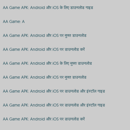
AA Game APK: Android और iOS के लिए डाउनलोड गाइड
AA Game: A
AA Game APK: Android और iOS पर मुफ्त डाउनलोड
AA Game APK: Android और iOS पर डाउनलोड करें
AA Game APK: Android और iOS के लिए मुफ्त डाउनलोड
AA Game APK: Android और iOS पर मुफ्त डाउनलोड
AA Game APK: Android और iOS पर डाउनलोड और इंस्टॉल गाइड
AA Game APK: Android और iOS पर डाउनलोड और इंस्टॉल गाइड
AA Game APK: Android और iOS पर डाउनलोड करें