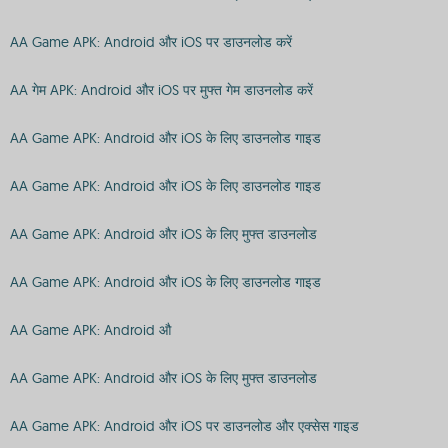
AA Game APK: Android और iOS पर डाउनलोड करें
AA गेम APK: Android और iOS पर मुफ्त गेम डाउनलोड करें
AA Game APK: Android और iOS के लिए डाउनलोड गाइड
AA Game APK: Android और iOS के लिए डाउनलोड गाइड
AA Game APK: Android और iOS के लिए मुफ्त डाउनलोड
AA Game APK: Android और iOS के लिए डाउनलोड गाइड
AA Game APK: Android औ
AA Game APK: Android और iOS के लिए मुफ्त डाउनलोड
AA Game APK: Android और iOS पर डाउनलोड और एक्सेस गाइड