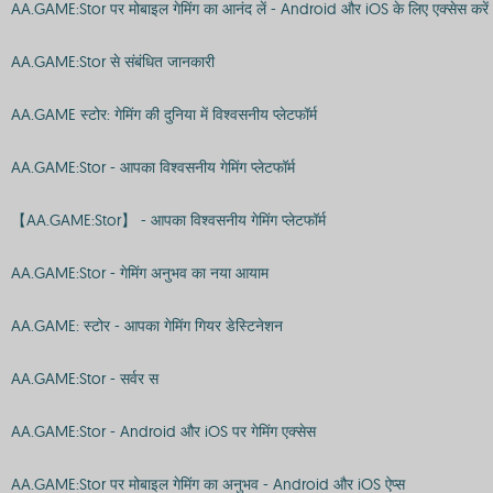
AA.GAME:Stor पर मोबाइल गेमिंग का आनंद लें - Android और iOS के लिए एक्सेस करें
AA.GAME:Stor से संबंधित जानकारी
AA.GAME स्टोर: गेमिंग की दुनिया में विश्वसनीय प्लेटफॉर्म
AA.GAME:Stor - आपका विश्वसनीय गेमिंग प्लेटफॉर्म
【AA.GAME:Stor】 - आपका विश्वसनीय गेमिंग प्लेटफॉर्म
AA.GAME:Stor - गेमिंग अनुभव का नया आयाम
AA.GAME: स्टोर - आपका गेमिंग गियर डेस्टिनेशन
AA.GAME:Stor - सर्वर स
AA.GAME:Stor - Android और iOS पर गेमिंग एक्सेस
AA.GAME:Stor पर मोबाइल गेमिंग का अनुभव - Android और iOS ऐप्स