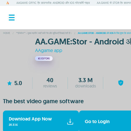
AAGAME OFFIC ऐप डाउनलोड: ANDROID और IOS प्लेटफ़ॉर्म गाइड
AA.GAME से STOR ऐप डाउनलोड
HOME
/
**होमपेज** - मुख्य स्क्रीन जहाँ सभी गेम और सुविधाएँ दिखाई देती हैं।
/
AA.GAME:STOR - ANDROID और IOS के लिए मुफ्त ऐप डा
AA.GAME:Stor - Android और 
AAgame app
#2
EDITORS
40
3.3 M
5.0
reviews
downloads
The best video game software
Download App Now
Go to Login
20.3.1.6