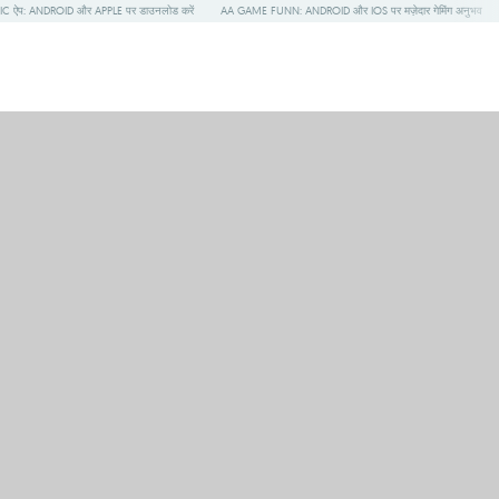
 ऐप: ANDROID और APPLE पर डाउनलोड करें
AA GAME FUNN: ANDROID और IOS पर मज़ेदार गेमिंग अनुभव