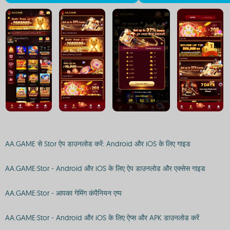
AA.GAME से Stor ऐप डाउनलोड करें: Android और iOS के लिए गाइड
AA.GAME:Stor - Android और iOS के लिए ऐप डाउनलोड और एक्सेस गाइड
AA.GAME:Stor - आपका गेमिंग कंपैनियन एप्प
AA.GAME:Stor - Android और iOS के लिए ऐप्स और APK डाउनलोड करें