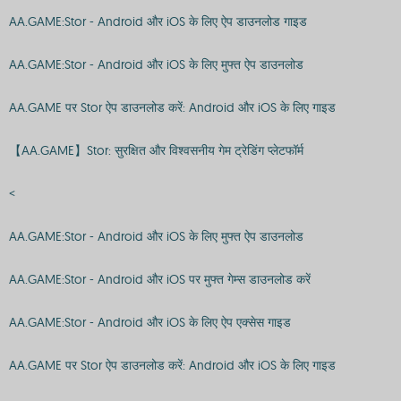
AA.GAME:Stor - Android और iOS के लिए ऐप डाउनलोड गाइड
AA.GAME:Stor - Android और iOS के लिए मुफ्त ऐप डाउनलोड
AA.GAME पर Stor ऐप डाउनलोड करें: Android और iOS के लिए गाइड
【AA.GAME】Stor: सुरक्षित और विश्वसनीय गेम ट्रेडिंग प्लेटफॉर्म
<
AA.GAME:Stor - Android और iOS के लिए मुफ्त ऐप डाउनलोड
AA.GAME:Stor - Android और iOS पर मुफ्त गेम्स डाउनलोड करें
AA.GAME:Stor - Android और iOS के लिए ऐप एक्सेस गाइड
AA.GAME पर Stor ऐप डाउनलोड करें: Android और iOS के लिए गाइड