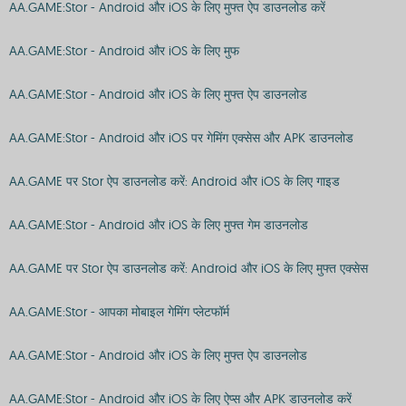
AA.GAME:Stor - Android और iOS के लिए मुफ्त ऐप डाउनलोड करें
AA.GAME:Stor - Android और iOS के लिए मुफ
AA.GAME:Stor - Android और iOS के लिए मुफ्त ऐप डाउनलोड
AA.GAME:Stor - Android और iOS पर गेमिंग एक्सेस और APK डाउनलोड
AA.GAME पर Stor ऐप डाउनलोड करें: Android और iOS के लिए गाइड
AA.GAME:Stor - Android और iOS के लिए मुफ्त गेम डाउनलोड
AA.GAME पर Stor ऐप डाउनलोड करें: Android और iOS के लिए मुफ्त एक्सेस
AA.GAME:Stor - आपका मोबाइल गेमिंग प्लेटफॉर्म
AA.GAME:Stor - Android और iOS के लिए मुफ्त ऐप डाउनलोड
AA.GAME:Stor - Android और iOS के लिए ऐप्स और APK डाउनलोड करें