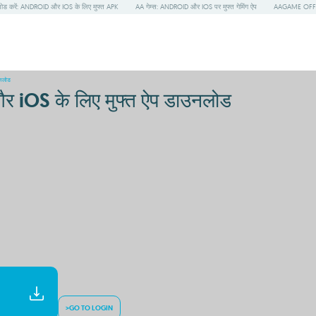
 करें: ANDROID और IOS के लिए मुफ्त APK
AA गेम्स: ANDROID और IOS पर मुफ्त गेमिंग ऐप
AAGAME OFFIC
उनलोड
iOS के लिए मुफ्त ऐप डाउनलोड
>GO TO LOGIN