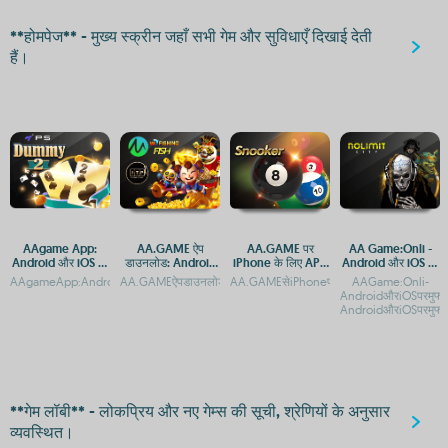
**होमपेज** - मुख्य स्क्रीन जहाँ सभी गेम और सुविधाएँ दिखाई देती
हैं।
AAgame App:
AA.GAME ऐप
AA.GAME पर
AA Game:Onli -
Android और iOS पर
डाउनलोड: Android
iPhone के लिए APK
Android और iOS पर
मुफ्त गेम डाउनलोड करें
और iOS प्लेटफ़ॉर्म पर
डाउनलोड और इंस्टॉल
मुफ्त गेमिंग ऐप
AAgameApp:AndroidऔरiOSकेलिएगेमिंगप्लेटफॉर्मAAgameApp:AndroidऔरiOSपरगेमिंगकाबेहत
AA.GAMEऐपडाउनलोड:AndroidऔरiOSप्लेटफ़ॉर्मपरएक्सेसगाइड
AA.GAMEसेiPhoneपरGenshinImpactAPKडाउन
AAGame:Onli-
एक्सेस गाइड
गाइड
AndroidऔरiOSपरमुफ्त
AndroidऔरiOSपरमुफ्त
**गेम लॉबी** - लोकप्रिय और नए गेम्स की सूची, श्रेणियों के अनुसार
व्यवस्थित।