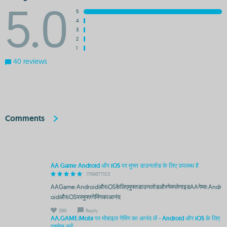
5.0
5
4
3
2
1
40 reviews
Comments
AA Game Android और iOS पर मुफ्त डाउनलोड के लिए उपलब्ध है
1769677103
AAGame:AndroidऔरiOSकेलिएमुफ्तडाउनलोडऔरगेमप्लेगाइडAAगेम्स:Andr
oidऔरiOSपरमुफ्तगेमिंगकाआनंद
389
Reply
AA.GAME:Mobi पर मोबाइल गेमिंग का आनंद लें - Android और iOS के लिए
एक्सेस करें