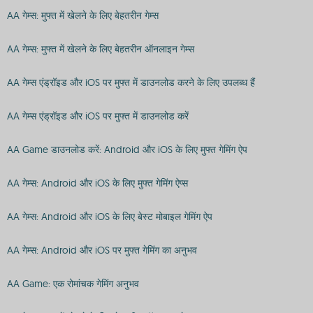
AA गेम्स: मुफ्त में खेलने के लिए बेहतरीन गेम्स
AA गेम्स: मुफ्त में खेलने के लिए बेहतरीन ऑनलाइन गेम्स
AA गेम्स एंड्रॉइड और iOS पर मुफ्त में डाउनलोड करने के लिए उपलब्ध हैं
AA गेम्स एंड्रॉइड और iOS पर मुफ्त में डाउनलोड करें
AA Game डाउनलोड करें: Android और iOS के लिए मुफ्त गेमिंग ऐप
AA गेम्स: Android और iOS के लिए मुफ्त गेमिंग ऐप्स
AA गेम्स: Android और iOS के लिए बेस्ट मोबाइल गेमिंग ऐप
AA गेम्स: Android और iOS पर मुफ्त गेमिंग का अनुभव
AA Game: एक रोमांचक गेमिंग अनुभव