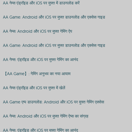
AA गेम्स एंड्रॉइड और iOS पर मुफ्त में डाउनलोड करें
AA Game: Android और iOS पर मुफ्त डाउनलोड और एक्सेस गाइड
AA गेम्स: Android और iOS पर मुफ्त गेमिंग ऐप
AA Game: Android और iOS पर मुफ्त डाउनलोड और एक्सेस गाइड
AA गेम्स: एंड्रॉइड और iOS पर मुफ्त गेमिंग का आनंद
【AA Game】: गेमिंग अनुभव का नया आयाम
AA गेम्स एंड्रॉइड और iOS पर मुफ्त में खेलें
AA Game एप्प डाउनलोड: Android और iOS पर मुफ्त गेमिंग एक्सेस
AA गेम्स: Android और iOS पर मुफ्त गेमिंग ऐप्स का संग्रह
AA गेम्स: एंड्रॉइड और iOS पर मुफ्त गेमिंग का आनंद