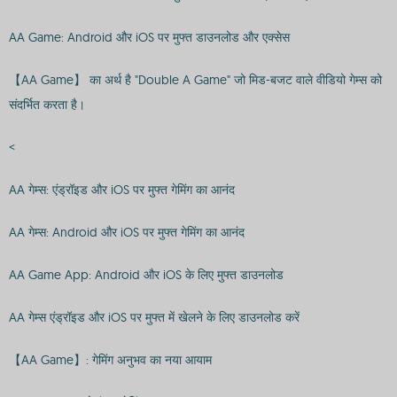
AA Game: Android और iOS पर मुफ्त डाउनलोड और एक्सेस
【AA Game】 का अर्थ है "Double A Game" जो मिड-बजट वाले वीडियो गेम्स को
संदर्भित करता है।
<
AA गेम्स: एंड्रॉइड और iOS पर मुफ्त गेमिंग का आनंद
AA गेम्स: Android और iOS पर मुफ्त गेमिंग का आनंद
AA Game App: Android और iOS के लिए मुफ्त डाउनलोड
AA गेम्स एंड्रॉइड और iOS पर मुफ्त में खेलने के लिए डाउनलोड करें
【AA Game】: गेमिंग अनुभव का नया आयाम