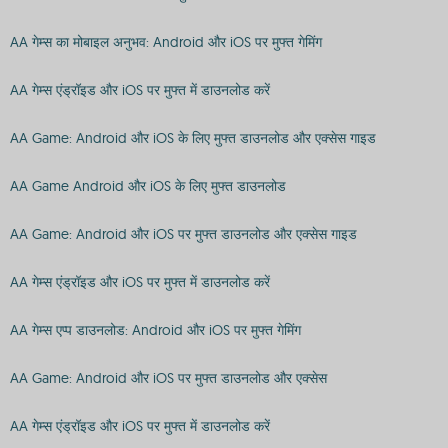
AA गेम्स का मोबाइल अनुभव: Android और iOS पर मुफ्त गेमिंग
AA गेम्स एंड्रॉइड और iOS पर मुफ्त में डाउनलोड करें
AA Game: Android और iOS के लिए मुफ्त डाउनलोड और एक्सेस गाइड
AA Game Android और iOS के लिए मुफ्त डाउनलोड
AA Game: Android और iOS पर मुफ्त डाउनलोड और एक्सेस गाइड
AA गेम्स एंड्रॉइड और iOS पर मुफ्त में डाउनलोड करें
AA गेम्स एप्प डाउनलोड: Android और iOS पर मुफ्त गेमिंग
AA Game: Android और iOS पर मुफ्त डाउनलोड और एक्सेस
AA गेम्स एंड्रॉइड और iOS पर मुफ्त में डाउनलोड करें