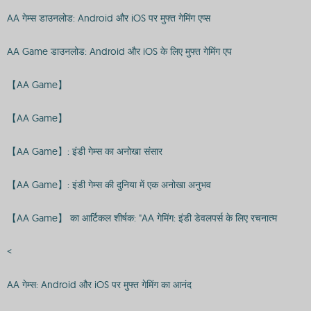
AA गेम्स डाउनलोड: Android और iOS पर मुफ्त गेमिंग एप्स
AA Game डाउनलोड: Android और iOS के लिए मुफ्त गेमिंग एप
【AA Game】
【AA Game】
【AA Game】: इंडी गेम्स का अनोखा संसार
【AA Game】: इंडी गेम्स की दुनिया में एक अनोखा अनुभव
【AA Game】 का आर्टिकल शीर्षक: "AA गेमिंग: इंडी डेवलपर्स के लिए रचनात्म
<
AA गेम्स: Android और iOS पर मुफ्त गेमिंग का आनंद