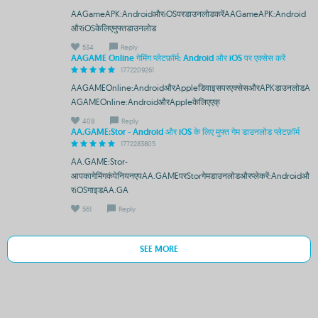
AAGameAPK:AndroidऔरiOSपरडाउनलोडकरेंAAGameAPK:Android
औरiOSकेलिएमुफ्तडाउनलोड
534
Reply
AAGAME Online गेमिंग प्लेटफ़ॉर्म: Android और iOS पर एक्सेस करें
1772209261
AAGAMEOnline:AndroidऔरAppleडिवाइसपरएक्सेसऔरAPKडाउनलोडA
AGAMEOnline:AndroidऔरAppleकेलिएएक्
408
Reply
AA.GAME:Stor - Android और iOS के लिए मुफ्त गेम डाउनलोड प्लेटफ़ॉर्म
1772283805
AA.GAME:Stor-
आपकागेमिंगकंपेनियनएपAA.GAMEपरStorगेमडाउनलोडऔरप्लेकरें:Androidऔ
रiOSगाइडAA.GA
561
Reply
SEE MORE