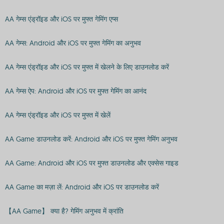
AA गेम्स एंड्रॉइड और iOS पर मुफ्त गेमिंग एप्स
AA गेम्स: Android और iOS पर मुफ्त गेमिंग का अनुभव
AA गेम्स एंड्रॉइड और iOS पर मुफ्त में खेलने के लिए डाउनलोड करें
AA गेम्स ऐप: Android और iOS पर मुफ्त गेमिंग का आनंद
AA गेम्स एंड्रॉइड और iOS पर मुफ्त में खेलें
AA Game डाउनलोड करें: Android और iOS पर मुफ्त गेमिंग अनुभव
AA Game: Android और iOS पर मुफ्त डाउनलोड और एक्सेस गाइड
AA Game का मज़ा लें: Android और iOS पर डाउनलोड करें
【AA Game】 क्या है? गेमिंग अनुभव में क्रांति