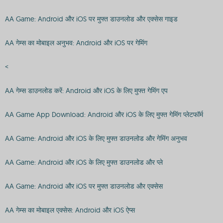
AA Game: Android और iOS पर मुफ्त डाउनलोड और एक्सेस गाइड
AA गेम्स का मोबाइल अनुभव: Android और iOS पर गेमिंग
<
AA गेम्स डाउनलोड करें: Android और iOS के लिए मुफ्त गेमिंग एप
AA Game App Download: Android और iOS के लिए मुफ्त गेमिंग प्लेटफॉर्म
AA Game: Android और iOS के लिए मुफ्त डाउनलोड और गेमिंग अनुभव
AA Game: Android और iOS के लिए मुफ्त डाउनलोड और प्ले
AA Game: Android और iOS पर मुफ्त डाउनलोड और एक्सेस
AA गेम्स का मोबाइल एक्सेस: Android और iOS ऐप्स