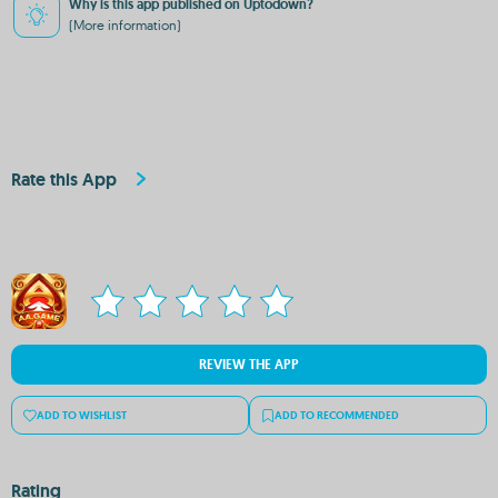
Why is this app published on Uptodown?
(More information)
Rate this App
REVIEW THE APP
ADD TO WISHLIST
ADD TO RECOMMENDED
Rating