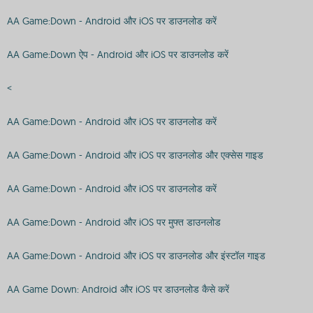
AA Game:Down - Android और iOS पर डाउनलोड करें
AA Game:Down ऐप - Android और iOS पर डाउनलोड करें
<
AA Game:Down - Android और iOS पर डाउनलोड करें
AA Game:Down - Android और iOS पर डाउनलोड और एक्सेस गाइड
AA Game:Down - Android और iOS पर डाउनलोड करें
AA Game:Down - Android और iOS पर मुफ्त डाउनलोड
AA Game:Down - Android और iOS पर डाउनलोड और इंस्टॉल गाइड
AA Game Down: Android और iOS पर डाउनलोड कैसे करें