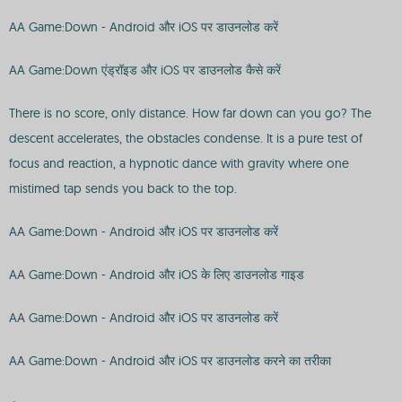
AA Game:Down - Android और iOS पर डाउनलोड करें
AA Game:Down एंड्रॉइड और iOS पर डाउनलोड कैसे करें
There is no score, only distance. How far down can you go? The
descent accelerates, the obstacles condense. It is a pure test of
focus and reaction, a hypnotic dance with gravity where one
mistimed tap sends you back to the top.
AA Game:Down - Android और iOS पर डाउनलोड करें
AA Game:Down - Android और iOS के लिए डाउनलोड गाइड
AA Game:Down - Android और iOS पर डाउनलोड करें
AA Game:Down - Android और iOS पर डाउनलोड करने का तरीका