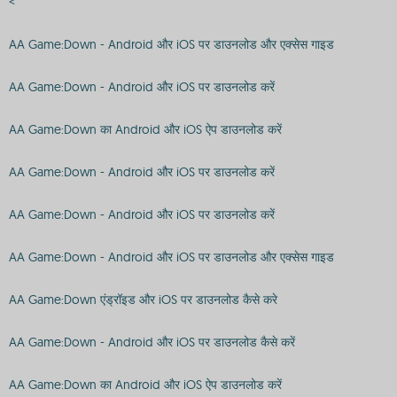
<
AA Game:Down - Android और iOS पर डाउनलोड और एक्सेस गाइड
AA Game:Down - Android और iOS पर डाउनलोड करें
AA Game:Down का Android और iOS ऐप डाउनलोड करें
AA Game:Down - Android और iOS पर डाउनलोड करें
AA Game:Down - Android और iOS पर डाउनलोड करें
AA Game:Down - Android और iOS पर डाउनलोड और एक्सेस गाइड
AA Game:Down एंड्रॉइड और iOS पर डाउनलोड कैसे करे
AA Game:Down - Android और iOS पर डाउनलोड कैसे करें
AA Game:Down का Android और iOS ऐप डाउनलोड करें