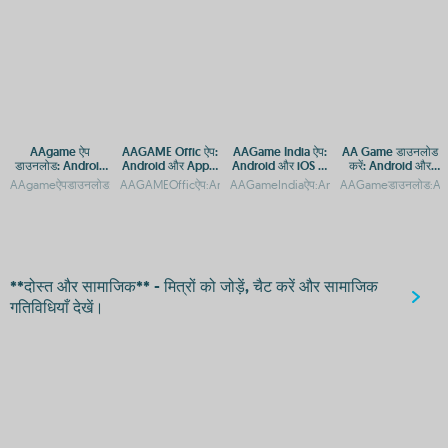
AAgame ऐप
AAGAME Offic ऐप:
AAGame India ऐप:
AA Game डाउनलोड
डाउनलोड: Android
Android और Apple
Android और iOS पर
करें: Android और
और iOS प्लेटफ़ॉर्म पर
पर डाउनलोड करें
डाउनलोड करें
iOS के लिए मुफ्त गेमिंग
AAgameऐपडाउनलोड:AndroidऔरiOSप्लेटफ़ॉर्मपरगेमिंगएक्सेसAAgameऐपडाउनलोड:AndroidऔरiO
AAGAMEOfficऐप:AndroidऔरAppleपरमुफ्तडाउनलोडAAGAMEOffic
AAGameIndiaऐप:AndroidऔरAppleपरडाउनल
AAGameडाउनलोड:Andro
गेमिंग एक्सेस
ऐप
**दोस्त और सामाजिक** - मित्रों को जोड़ें, चैट करें और सामाजिक
गतिविधियाँ देखें।