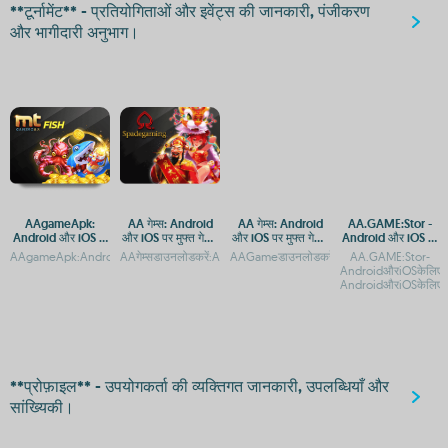
**टूर्नामेंट** - प्रतियोगिताओं और इवेंट्स की जानकारी, पंजीकरण
और भागीदारी अनुभाग।
AAgameApk:
AA गेम्स: Android
AA गेम्स: Android
AA.GAME:Stor -
Android और iOS के
और iOS पर मुफ्त गेमिंग
और iOS पर मुफ्त गेमिंग
Android और iOS पर
लिए मुफ्त गेम डाउनलोड
ऐप्स
ऐप्स
गेमिंग एक्सेस का
AAgameApk:AndroidऔरiOSकेलिएमुफ्तगेमडाउनलोडकरेंAAgameApk:AndroidऔरiOSकेलिएमुफ
AAगेम्सडाउनलोडकरें:AndroidऔरiOSकेलिएमुफ्तगेमिंगऐपAAगेम्सएंड्रॉइडऔर
AAGameडाउनलोडकरें:AndroidऔरiOSकेलिएमुफ
AA.GAME:Stor-
प्लेटफ़ॉर्म
AndroidऔरiOSकेलिएऐ
AndroidऔरiOSकेलिएमुफ
**प्रोफ़ाइल** - उपयोगकर्ता की व्यक्तिगत जानकारी, उपलब्धियाँ और
सांख्यिकी।