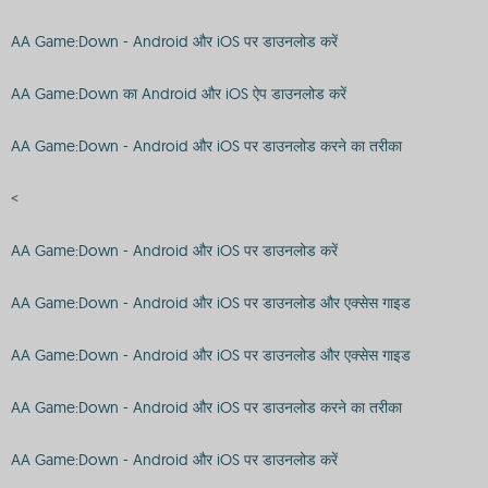
AA Game:Down - Android और iOS पर डाउनलोड करें
AA Game:Down का Android और iOS ऐप डाउनलोड करें
AA Game:Down - Android और iOS पर डाउनलोड करने का तरीका
<
AA Game:Down - Android और iOS पर डाउनलोड करें
AA Game:Down - Android और iOS पर डाउनलोड और एक्सेस गाइड
AA Game:Down - Android और iOS पर डाउनलोड और एक्सेस गाइड
AA Game:Down - Android और iOS पर डाउनलोड करने का तरीका
AA Game:Down - Android और iOS पर डाउनलोड करें