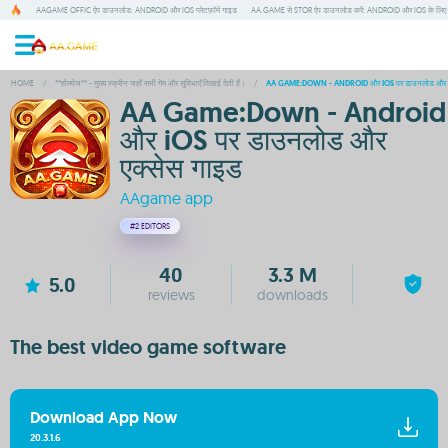
AAGAME OFFIC ऐप डाउनलोड: ANDROID और IOS प्लेटफ़ॉर्म गाइड
AA.GAME से STOR ऐप डाउनलोड करें: ANDROID और IOS के लिए 
HOME
/
**होमपेज** - मुख्य स्क्रीन जहाँ सभी गेम और सुविधाएँ दिखाई देती हैं।
/
AA GAME:DOWN - ANDROID और IOS पर डाउनलोड और एक
AA Game:Down - Android
और iOS पर डाउनलोड और
एक्सेस गाइड
AAgame app
#2
EDITORS
40
3.3 M
5.0
reviews
downloads
The best video game software
Download App Now
20.3.1.6