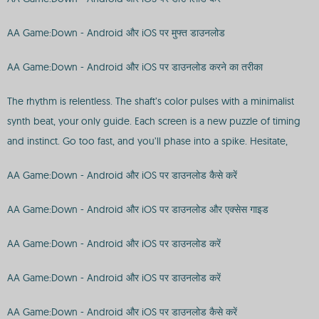
AA Game:Down - Android और iOS पर मुफ्त डाउनलोड
AA Game:Down - Android और iOS पर डाउनलोड करने का तरीका
The rhythm is relentless. The shaft’s color pulses with a minimalist
synth beat, your only guide. Each screen is a new puzzle of timing
and instinct. Go too fast, and you’ll phase into a spike. Hesitate,
AA Game:Down - Android और iOS पर डाउनलोड कैसे करें
AA Game:Down - Android और iOS पर डाउनलोड और एक्सेस गाइड
AA Game:Down - Android और iOS पर डाउनलोड करें
AA Game:Down - Android और iOS पर डाउनलोड करें
AA Game:Down - Android और iOS पर डाउनलोड कैसे करें