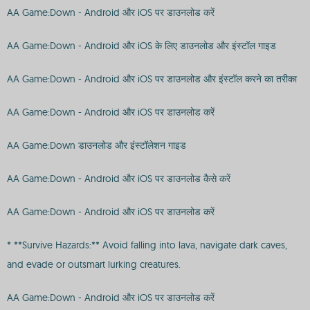
AA Game:Down - Android और iOS पर डाउनलोड करें
AA Game:Down - Android और iOS के लिए डाउनलोड और इंस्टॉल गाइड
AA Game:Down - Android और iOS पर डाउनलोड और इंस्टॉल करने का तरीका
AA Game:Down - Android और iOS पर डाउनलोड करें
AA Game:Down डाउनलोड और इंस्टॉलेशन गाइड
AA Game:Down - Android और iOS पर डाउनलोड कैसे करें
AA Game:Down - Android और iOS पर डाउनलोड करें
* **Survive Hazards:** Avoid falling into lava, navigate dark caves,
and evade or outsmart lurking creatures.
AA Game:Down - Android और iOS पर डाउनलोड करें