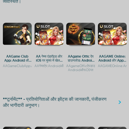
व्यवस्थित।
AAGame Club
AA गेम्स एंड्रॉइड और
AAgame Offic ऐप
AAGAME Online:
App: Android और
iOS पर मुफ्त में खेलने
डाउनलोड: Android
Android और Apple
iOS पर मुफ्त डाउनलोड
के लिए डाउनलोड करें
और iOS प्लेटफ़ॉर्म पर
पर एक्सेस करें, APP
AAGameClubApp:AndroidऔरiOSपरडाउनलोडकरेंAAGameClubऐप:AndroidऔरiOSपरमुफ
AAगेम्सऐप:AndroidऔरiOSपरमुफ्तगेमिंगकाआनंदAAगेम्सएंड्रॉइडऔरiOSपरमुफ्
AAgameOfficऐपडाउनलोड:AndroidऔरiOSप्लेटफ
AAGAMEOnline:Andr
गेमिंग एक्सेस
और APK डाउनलोड
AndroidऔरiOSप्ल
करें
**टूर्नामेंट** - प्रतियोगिताओं और इवेंट्स की जानकारी, पंजीकरण
और भागीदारी अनुभाग।