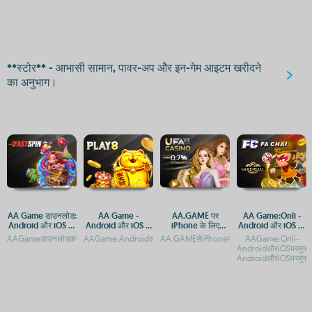
**स्टोर** - आभासी सामान, पावर-अप और इन-गेम आइटम खरीदने
का अनुभाग।
AA Game डाउनलोड:
AA Game -
AA.GAME पर
AA Game:Onli -
Android और iOS पर
Android और iOS के
iPhone के लिए
Android और iOS पर
मुफ्त गेमिंग एप
लिए मुफ्त डाउनलोड
Android ऐप्स कैसे
मुफ्त गेमिंग एप्स
AAGameडाउनलोडकरें:AndroidऔरiOSकेलिएमुफ्तगेमिंगऐप
AAGame:AndroidऔरiOSकेलिएमुफ्तडाउनलोडऔरप्लेगाइडAAगेम्सएंड्रॉइडऔ
AA.GAMEसेiPhoneपरGenshinImpactडाउनल
AAGame:Onli-
और एक्सेस गाइड
डाउनलोड करें
AndroidऔरiOSपरमुफ्त
AndroidऔरiOSपरमुफ्