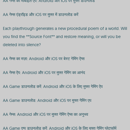
AA गेम्स का मोबाइल ऐप: Android और iOS पर मुफ्त डाउनलोड
AA गेम्स एंड्रॉइड और iOS पर मुफ्त में डाउनलोड करें
Each playthrough generates a new procedural poem of a world. Will
you find the **Source Font** and restore meaning, or will you be
deleted into silence?
AA गेम्स का मज़ा: Android और iOS पर बेस्ट गेमिंग ऐप्स
AA गेम्स ऐप: Android और iOS पर मुफ्त गेमिंग का आनंद
AA Game डाउनलोड करें: Android और iOS के लिए मुफ्त गेमिंग ऐप
AA Game डाउनलोड: Android और iOS पर मुफ्त गेमिंग एप
AA गेम्स: Android और iOS पर मुफ्त गेमिंग ऐप्स का अनुभव
AA Game एप्प डाउनलोड करें: Android और iOS के लिए मुफ्त गेमिंग प्लेटफॉर्म