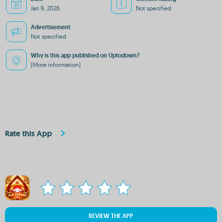
Jan 9, 2026
Not specified
Advertisement
Not specified
Why is this app published on Uptodown?
(More information)
Rate this App
REVIEW THE APP