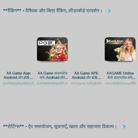
**रैंकिंग** - वैश्विक और मित्र रैंकिंग, लीडरबोर्ड प्रदर्शन।
AA Game App:
AA Game डाउनलोड
AA Game APK:
AAGAME Online
Android और iOS पर
करें: Android और
Android और iOS के
कैसे डाउनलोड करें:
मुफ्त डाउनलोड और
iOS के लिए मुफ्त गेमिंग
लिए मुफ्त डाउनलोड
Android और iOS
AAगेम्सएंड्रॉइडऔरiOSपरमुफ्तमेंडाउनलोडकरेंAAगेम्स:AndroidऔरiOSपरमुफ्तगेमिंगएप्सAAगेम्स:An
AAगेम्सकामोबाइलऐप:AndroidऔरiOSपरडाउनलोडकरेंAAगेम्सऐप:Android
AAGame:APKडाउनलोडऔरइंस्टॉलेशनगाइडAA
AAGAMEOnlineगेमिंगप
एक्सेस
ऐप
गाइड
**सेटिंग्स** - ऐप समायोजन, सूचनाएँ, खाता और सहायता विकल्प।