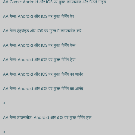
AA Game: Android और iOS पर मुफ्त डाउनलोड और गेमप्ले गाइड
AA गेम्स: Android और iOS पर मुफ्त गेमिंग ऐप
AA गेम्स एंड्रॉइड और iOS पर मुफ्त में डाउनलोड करें
AA गेम्स: Android और iOS पर मुफ्त गेमिंग ऐप्स
AA गेम्स: Android और iOS पर मुफ्त गेमिंग ऐप्स
AA गेम्स: Android और iOS पर मुफ्त गेमिंग का आनंद
AA गेम्स: Android और iOS पर मुफ्त गेमिंग का आनंद
<
AA गेम्स डाउनलोड: Android और iOS पर मुफ्त गेमिंग एप्स
<