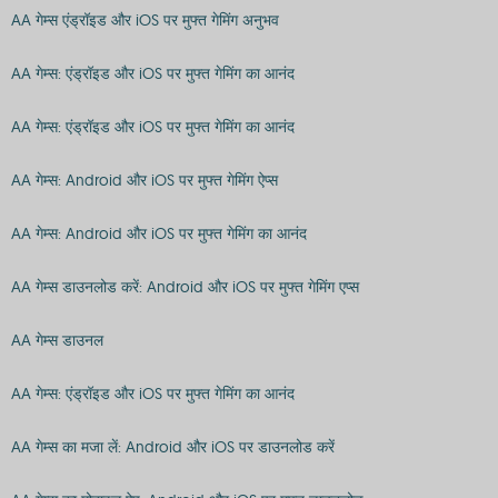
AA गेम्स एंड्रॉइड और iOS पर मुफ्त गेमिंग अनुभव
AA गेम्स: एंड्रॉइड और iOS पर मुफ्त गेमिंग का आनंद
AA गेम्स: एंड्रॉइड और iOS पर मुफ्त गेमिंग का आनंद
AA गेम्स: Android और iOS पर मुफ्त गेमिंग ऐप्स
AA गेम्स: Android और iOS पर मुफ्त गेमिंग का आनंद
AA गेम्स डाउनलोड करें: Android और iOS पर मुफ्त गेमिंग एप्स
AA गेम्स डाउनल
AA गेम्स: एंड्रॉइड और iOS पर मुफ्त गेमिंग का आनंद
AA गेम्स का मजा लें: Android और iOS पर डाउनलोड करें