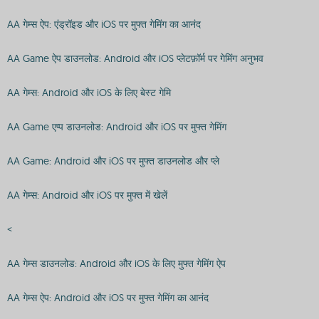
AA गेम्स ऐप: एंड्रॉइड और iOS पर मुफ्त गेमिंग का आनंद
AA Game ऐप डाउनलोड: Android और iOS प्लेटफ़ॉर्म पर गेमिंग अनुभव
AA गेम्स: Android और iOS के लिए बेस्ट गेमि
AA Game एप्प डाउनलोड: Android और iOS पर मुफ्त गेमिंग
AA Game: Android और iOS पर मुफ्त डाउनलोड और प्ले
AA गेम्स: Android और iOS पर मुफ्त में खेलें
<
AA गेम्स डाउनलोड: Android और iOS के लिए मुफ्त गेमिंग ऐप
AA गेम्स ऐप: Android और iOS पर मुफ्त गेमिंग का आनंद