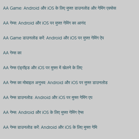
AA Game: Android और iOS के लिए मुफ्त डाउनलोड और गेमिंग एक्सेस
AA गेम्स: Android और iOS पर मुफ्त गेमिंग का आनंद
AA Game डाउनलोड करें: Android और iOS पर मुफ्त गेमिंग ऐप
AA गेम्स का
AA गेम्स एंड्रॉइड और iOS पर मुफ्त में खेलने के लिए
AA गेम्स का मोबाइल अनुभव: Android और iOS पर मुफ्त डाउनलोड
AA गेम्स डाउनलोड: Android और iOS पर मुफ्त गेमिंग एप
AA गेम्स: Android और iOS के लिए मुफ्त गेमिंग ऐप्स
AA गेम्स डाउनलोड करें: Android और iOS के लिए मुफ्त गेमि