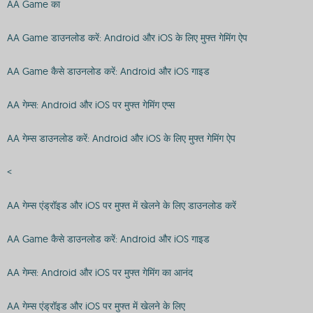
AA Game का
AA Game डाउनलोड करें: Android और iOS के लिए मुफ्त गेमिंग ऐप
AA Game कैसे डाउनलोड करें: Android और iOS गाइड
AA गेम्स: Android और iOS पर मुफ्त गेमिंग एप्स
AA गेम्स डाउनलोड करें: Android और iOS के लिए मुफ्त गेमिंग ऐप
<
AA गेम्स एंड्रॉइड और iOS पर मुफ्त में खेलने के लिए डाउनलोड करें
AA Game कैसे डाउनलोड करें: Android और iOS गाइड
AA गेम्स: Android और iOS पर मुफ्त गेमिंग का आनंद
AA गेम्स एंड्रॉइड और iOS पर मुफ्त में खेलने के लिए