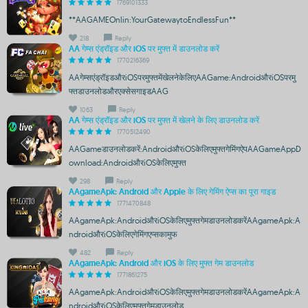
1769101333
**AAGAMEOnlin:YourGatewaytoEndlessFun**
218
Reply
AA गेम्स एंड्रॉइड और iOS पर मुफ्त में डाउनलोड करें
1770216369
AAगेम्सएंड्रॉइडऔरiOSपरमुफ्तमेंखेलनेकेलिएAAGame:AndroidऔरiOSपरमु
फ्तडाउनलोडऔरएक्सेसगाइडAAG
1063
Reply
AA गेम्स एंड्रॉइड और iOS पर मुफ्त में खेलने के लिए डाउनलोड करें
1770512490
AAGameडाउनलोडकरें:AndroidऔरiOSकेलिएमुफ्तगेमिंगऐपAAGameAppD
ownload:AndroidऔरiOSकेलिएमुफ्त
298
Reply
AAgameApk: Android और Apple के लिए गेमिंग ऐप्स का पूरा गाइड
1771470848
AAgameApk:AndroidऔरiOSकेलिएमुफ्तगेमडाउनलोडकरेंAAgameApk:A
ndroidऔरiOSकेलिएगेमिंगएप्सकामुफ
482
Reply
AAgameApk: Android और iOS के लिए मुफ्त गेम डाउनलोड
1771861275
AAgameApk:AndroidऔरiOSकेलिएमुफ्तगेमडाउनलोडकरेंAAgameApk:A
ndroidऔरiOSकेलिएमुफ्तगेमडाउनलोड