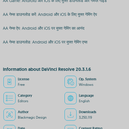
AA Game: Android और iOS के लिए मुफ्त डाउनलोड और गेमप्ले गाइड
AA गेम्स डाउनलोड करें: Android और iOS के लिए मुफ्त गेमिंग ऐप
AA गेम्स ऐप: Android और iOS पर मुफ्त गेमिंग का आनंद
AA गेम्स डाउनलोड: Android और iOS पर मुफ्त गेमिंग एप्स
Information about DaVinci Resolve 20.3.1.6
License
Op. System
Free
Windows
Category
Language
Editors
English
Author
Downloads
Blackmagic Design
3,250,119
Date
Content Rating