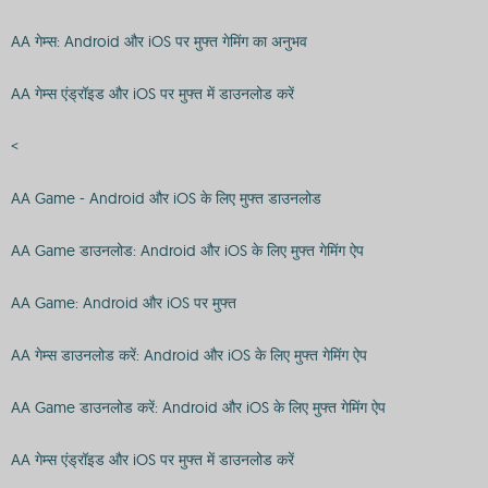
AA गेम्स: Android और iOS पर मुफ्त गेमिंग का अनुभव
AA गेम्स एंड्रॉइड और iOS पर मुफ्त में डाउनलोड करें
<
AA Game - Android और iOS के लिए मुफ्त डाउनलोड
AA Game डाउनलोड: Android और iOS के लिए मुफ्त गेमिंग ऐप
AA Game: Android और iOS पर मुफ्त
AA गेम्स डाउनलोड करें: Android और iOS के लिए मुफ्त गेमिंग ऐप
AA Game डाउनलोड करें: Android और iOS के लिए मुफ्त गेमिंग ऐप
AA गेम्स एंड्रॉइड और iOS पर मुफ्त में डाउनलोड करें