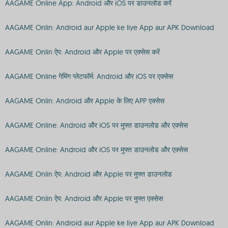
AAGAME Online App: Android और iOS पर डाउनलोड करें
AAGAME Onlin: Android aur Apple ke liye App aur APK Download
AAGAME Onlin ऐप: Android और Apple पर एक्सेस करें
AAGAME Online गेमिंग प्लेटफॉर्म: Android और iOS पर एक्सेस
AAGAME Onlin: Android और Apple के लिए APP एक्सेस
AAGAME Online: Android और iOS पर मुफ्त डाउनलोड और एक्सेस
AAGAME Online: Android और iOS पर मुफ्त डाउनलोड और एक्सेस
AAGAME Onlin ऐप: Android और Apple पर मुफ्त डाउनलोड
AAGAME Onlin ऐप: Android और Apple पर मुफ्त एक्सेस
AAGAME Onlin: Android aur Apple ke liye App aur APK Download