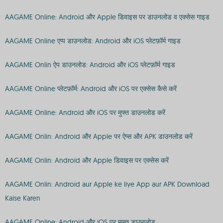
AAGAME Online: Android और Apple डिवाइस पर डाउनलोड व एक्सेस गाइड
AAGAME Online एप्प डाउनलोड: Android और iOS प्लेटफ़ॉर्म गाइड
AAGAME Onlin ऐप डाउनलोड: Android और iOS प्लेटफ़ॉर्म गाइड
AAGAME Online प्लेटफ़ॉर्म: Android और iOS पर एक्सेस कैसे करें
AAGAME Online: Android और iOS पर मुफ्त डाउनलोड करें
AAGAME Onlin: Android और Apple पर ऐप्स और APK डाउनलोड करें
AAGAME Onlin: Android और Apple डिवाइस पर एक्सेस करें
AAGAME Onlin: Android aur Apple ke liye App aur APK Download
Kaise Karen
AAGAME Online: Android और iOS पर मुफ्त डाउनलोड