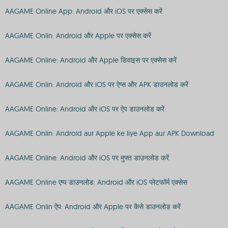
AAGAME Online App: Android और iOS पर एक्सेस करें
AAGAME Onlin: Android और Apple पर एक्सेस करें
AAGAME Online: Android और Apple डिवाइस पर एक्सेस करें
AAGAME Onlin: Android और iOS पर ऐप्स और APK डाउनलोड करें
AAGAME Online: Android और iOS पर ऐप डाउनलोड करें
AAGAME Onlin: Android aur Apple ke liye App aur APK Download
AAGAME Online: Android और iOS पर मुफ्त डाउनलोड करें
AAGAME Online एप्प डाउनलोड: Android और iOS प्लेटफॉर्म एक्सेस
AAGAME Onlin ऐप: Android और Apple पर कैसे डाउनलोड करें