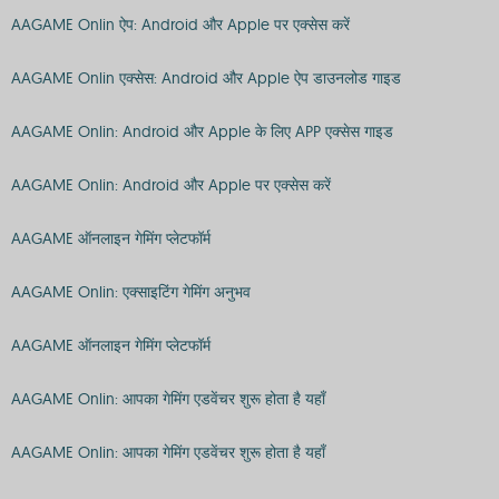
AAGAME Onlin ऐप: Android और Apple पर एक्सेस करें
AAGAME Onlin एक्सेस: Android और Apple ऐप डाउनलोड गाइड
AAGAME Onlin: Android और Apple के लिए APP एक्सेस गाइड
AAGAME Onlin: Android और Apple पर एक्सेस करें
AAGAME ऑनलाइन गेमिंग प्लेटफॉर्म
AAGAME Onlin: एक्साइटिंग गेमिंग अनुभव
AAGAME ऑनलाइन गेमिंग प्लेटफॉर्म
AAGAME Onlin: आपका गेमिंग एडवेंचर शुरू होता है यहाँ
AAGAME Onlin: आपका गेमिंग एडवेंचर शुरू होता है यहाँ