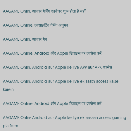
AAGAME Onlin: आपका गेमिंग एडवेंचर शुरू होता है यहाँ
AAGAME Online: एक्साइटिंग गेमिंग अनुभव
AAGAME Onlin: आपका गेम
AAGAME Online: Android और Apple डिवाइस पर एक्सेस करें
AAGAME Onlin: Android aur Apple ke liye APP aur APK एक्सेस
AAGAME Onlin: Android aur Apple ke liye ek saath access kaise
karein
AAGAME Online: Android और Apple डिवाइस पर एक्सेस करें
AAGAME Onlin: Android aur Apple ke liye ek aasaan access gaming
platform