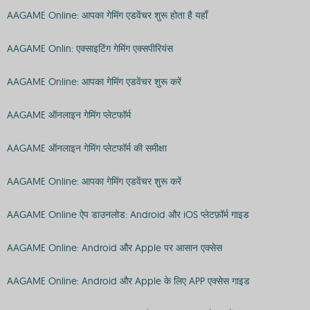
AAGAME Online: आपका गेमिंग एडवेंचर शुरू होता है यहाँ
AAGAME Onlin: एक्साइटिंग गेमिंग एक्सपीरियंस
AAGAME Online: आपका गेमिंग एडवेंचर शुरू करें
AAGAME ऑनलाइन गेमिंग प्लेटफॉर्म
AAGAME ऑनलाइन गेमिंग प्लेटफॉर्म की समीक्षा
AAGAME Online: आपका गेमिंग एडवेंचर शुरू करें
AAGAME Online ऐप डाउनलोड: Android और iOS प्लेटफ़ॉर्म गाइड
AAGAME Online: Android और Apple पर आसान एक्सेस
AAGAME Online: Android और Apple के लिए APP एक्सेस गाइड