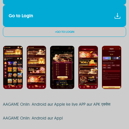
Go to Login
>GO TO LOGIN
AAGAME Onlin: Android aur Apple ke liye APP aur APK एक्सेस
AAGAME Onlin: Android aur Appl