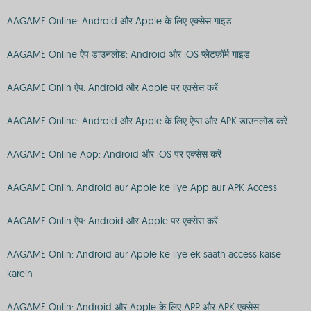
AAGAME Online: Android और Apple के लिए एक्सेस गाइड
AAGAME Online ऐप डाउनलोड: Android और iOS प्लेटफ़ॉर्म गाइड
AAGAME Onlin ऐप: Android और Apple पर एक्सेस करें
AAGAME Online: Android और Apple के लिए ऐप्स और APK डाउनलोड करें
AAGAME Online App: Android और iOS पर एक्सेस करें
AAGAME Onlin: Android aur Apple ke liye App aur APK Access
AAGAME Onlin ऐप: Android और Apple पर एक्सेस करें
AAGAME Onlin: Android aur Apple ke liye ek saath access kaise
karein
AAGAME Onlin: Android और Apple के लिए APP और APK एक्सेस