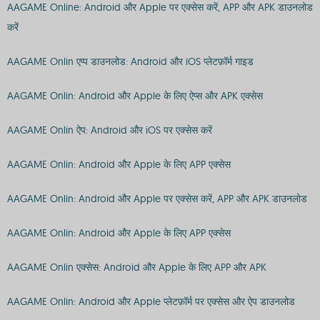
AAGAME Online: Android और Apple पर एक्सेस करें, APP और APK डाउनलोड
करें
AAGAME Onlin एप्प डाउनलोड: Android और iOS प्लेटफ़ॉर्म गाइड
AAGAME Onlin: Android और Apple के लिए ऐप्स और APK एक्सेस
AAGAME Onlin ऐप: Android और iOS पर एक्सेस करें
AAGAME Onlin: Android और Apple के लिए APP एक्सेस
AAGAME Onlin: Android और Apple पर एक्सेस करें, APP और APK डाउनलोड
AAGAME Onlin: Android और Apple के लिए APP एक्सेस
AAGAME Onlin एक्सेस: Android और Apple के लिए APP और APK
AAGAME Onlin: Android और Apple प्लेटफ़ॉर्म पर एक्सेस और ऐप डाउनलोड