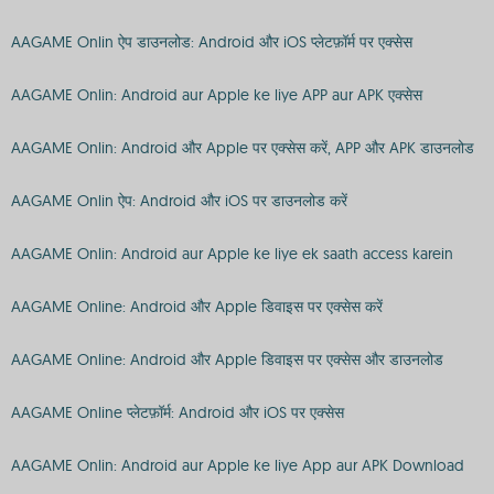
AAGAME Onlin ऐप डाउनलोड: Android और iOS प्लेटफ़ॉर्म पर एक्सेस
AAGAME Onlin: Android aur Apple ke liye APP aur APK एक्सेस
AAGAME Onlin: Android और Apple पर एक्सेस करें, APP और APK डाउनलोड
AAGAME Onlin ऐप: Android और iOS पर डाउनलोड करें
AAGAME Onlin: Android aur Apple ke liye ek saath access karein
AAGAME Online: Android और Apple डिवाइस पर एक्सेस करें
AAGAME Online: Android और Apple डिवाइस पर एक्सेस और डाउनलोड
AAGAME Online प्लेटफ़ॉर्म: Android और iOS पर एक्सेस
AAGAME Onlin: Android aur Apple ke liye App aur APK Download