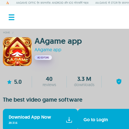
AAGAME OFFIC ऐप डाउनलोड: ANDROID और IOS प्लेटफ़ॉर्म गाइड
AA.GAME से STOR ऐप डाउनलोड
HOME
/
AAgame app
AAgame app
#2
EDITORS
40
3.3 M
5.0
reviews
downloads
The best video game software
Download App Now
Go to Login
20.3.1.6