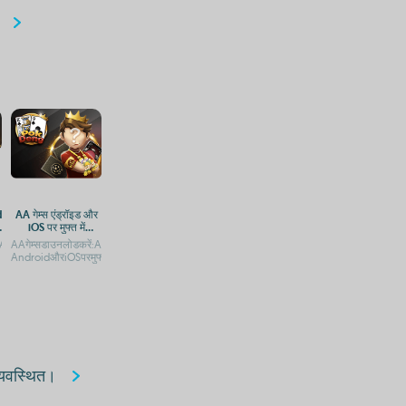
d
AA गेम्स एंड्रॉइड और
iOS पर मुफ्त में
डाउनलोड करें
लिएAPKडाउनलोडऔरइंस
इडAAGameडाउनलोडकरें:AndroidऔरiOSकेलिएमुफ्तगेमिंगऐपAA
AGame:AndroidऔरiOSपरडाउनलोडऔरएक्सेसगाइडNavigateabeautifullydesolate2Dwor
AAगेम्सडाउनलोडकरें:AndroidऔरiOSपरमुफ्तगेमिंगकाआनंदAAगेम्सऐप-
AndroidऔरiOSपरमुफ्तगेमिंगकाआ
व्यवस्थित।