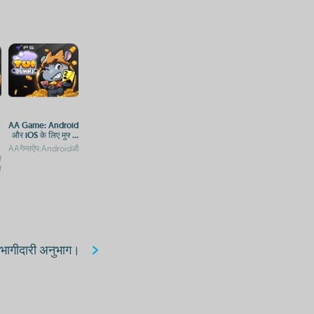
AA Game: Android
र
और iOS के लिए मुफ्त
डाउनलोड और प्ले
liyeAPPaurAPKएक्से
ाउनलोडकैसेकरेंAA.GAMEपरiPhoneकेलिएGenshinImpactAPKडाउन
AAगेम्सऐप:AndroidऔरiOSपरमुफ्तगेमिंगकाआनंदAAगेम्सएंड्रॉइडऔरiOSपरमुफ्तमेंखेलें**HowtoPlay*
्तगेमिंगएपAAGame:Onli-
्तगेमिंगऐपAAGame:Onl
र भागीदारी अनुभाग।