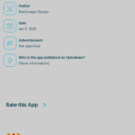
Author
Blackmagic Design
Date
Jan 9, 2026
Advertisement
Not specified
Why is this app published on Uptodown?
(More information)
Rate this App