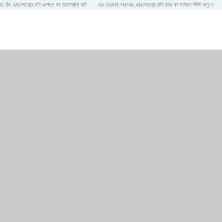
 ऐप: ANDROID और APPLE पर डाउनलोड करें
AA GAME FUNN: ANDROID और IOS पर मज़ेदार गेमिंग अनुभव