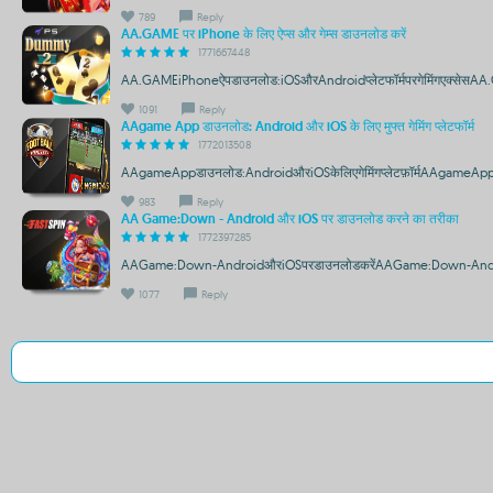
789
Reply
AA.GAME पर iPhone के लिए ऐप्स और गेम्स डाउनलोड करें
1771667448
AA.GAMEiPhoneऐपडाउनलोड:iOSऔरAndroidप्लेटफॉर्मपरगेमिंगएक्सेस
1091
Reply
AAgame App डाउनलोड: Android और iOS के लिए मुफ्त गेमिंग प्लेटफॉर्म
1772013508
AAgameAppडाउनलोड:AndroidऔरiOSकेलिएगेमिंगप्लेटफ़ॉर्मAAgam
983
Reply
AA Game:Down - Android और iOS पर डाउनलोड करने का तरीका
1772397285
AAGame:Down-AndroidऔरiOSपरडाउनलोडकरेंAAGame:Down-And
1077
Reply