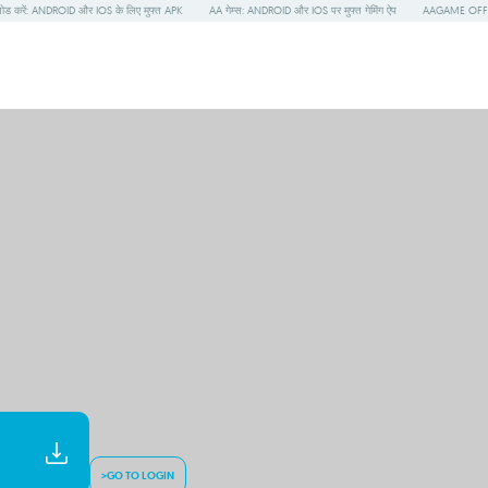
 करें: ANDROID और IOS के लिए मुफ्त APK
AA गेम्स: ANDROID और IOS पर मुफ्त गेमिंग ऐप
AAGAME OFFIC
>GO TO LOGIN