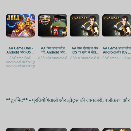
AA Game:Onli -
AA गेम्स डाउनलोड
AA गेम्स एंड्रॉइड और
AA Game डाउनलोड
Android और iOS पर
करें: Android और
iOS पर मुफ्त में खेलने
Android और iOS प
डाउनलोड करें
iOS के लिए मुफ्त गेमिंग
के लिए डाउनलोड करें
मुफ्त गेमिंग एप
AAGame:Onli-
AAगेम्सऐप:AndroidऔरiOSपरमुफ्तगेमिंगकाआनंदAAगेम्सएंड्रॉइडऔरiOSपरम
AAगेम्स:AndroidऔरiOSकेलिएमुफ्तगेमिंगऐपA
AAGameडाउनलोडकरें:
ऐप
AndroidऔरiOSपरमुफ्तडाउनलोडAAGame:Onli-
AndroidऔरiOSपरमुफ्तगेमिंगऐप
**टूर्नामेंट** - प्रतियोगिताओं और इवेंट्स की जानकारी, पंजीकरण औ