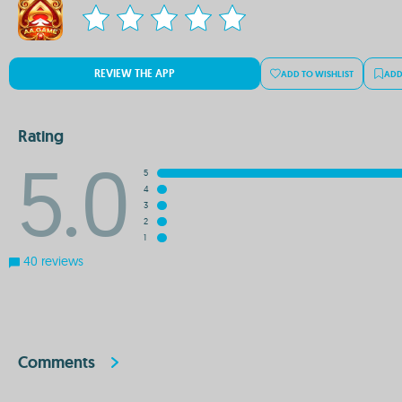
REVIEW THE APP
ADD TO WISHLIST
ADD
Rating
5.0
5
4
3
2
1
40 reviews
Comments