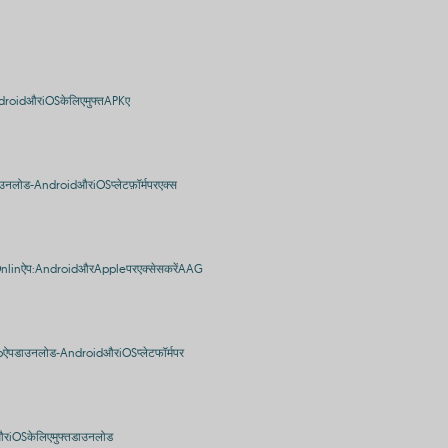
ndroidऔरiOSकेलिएमुफ्तAPKए
ड-AndroidऔरiOSप्लेटफ़ॉर्मपरएक्स
inऐप:AndroidऔरAppleपरएक्सेसकरेंAAG
डाउनलोड-AndroidऔरiOSप्लेटफॉर्मपर
OSकेलिएमुफ्तडाउनलोड