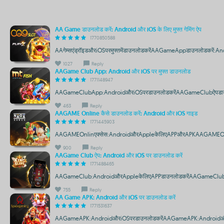
AA Game डाउनलोड करें: Android और iOS के लिए मुफ्त गेमिंग ऐप
1770850588
AAगेम्सएंड्रॉइडऔरiOSपरमुफ्तमेंडाउनलोडकरेंAAGameAppडाउनलोडकरें:A
1027
Reply
AAGame Club App: Android और iOS पर मुफ्त डाउनलोड
1771148947
AAGameClubApp:AndroidऔरiOSपरडाउनलोडकरेंAAGameClubऐपडाउनलो
463
Reply
AAGAME Online कैसे डाउनलोड करें: Android और iOS गाइड
1771445903
AAGAMEOnlinएक्सेस:AndroidऔरAppleकेलिएAPPऔरAPKAAGAMEOnl
900
Reply
AAGame Club ऐप: Android और iOS पर डाउनलोड करें
1771488465
AAGameClub:AndroidऔरAppleकेलिएAPPडाउनलोडकरेंAAGameClubऐप
755
Reply
AA Game APK: Android और iOS पर डाउनलोड करें
1771531637
AAGameAPK:AndroidऔरiOSपरडाउनलोडकरेंAAGameAPK:Androidऔरi